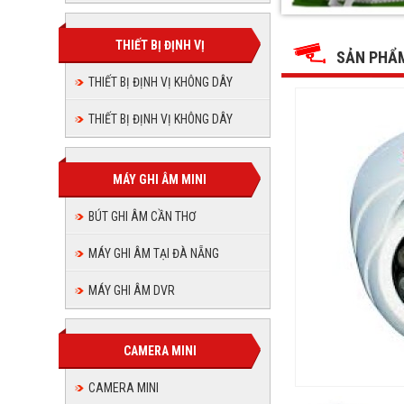
VDT
VDT
VDT
VDT
VDT
VDT
135AHD
135AHD
135AHD
135AHD
3.0mp
THIẾT BỊ ĐỊNH VỊ
3.0mp
135AHD
135AHD
3.0mp
SẢN PHẨ
3.0mp
3.0mp
THIẾT BỊ ĐỊNH VỊ KHÔNG DÂY
3.0mp
THIẾT BỊ ĐỊNH VỊ KHÔNG DÂY
MÁY GHI ÂM MINI
BÚT GHI ÂM CẦN THƠ
MÁY GHI ÂM TẠI ĐÀ NẴNG
MÁY GHI ÂM DVR
CAMERA MINI
CAMERA MINI