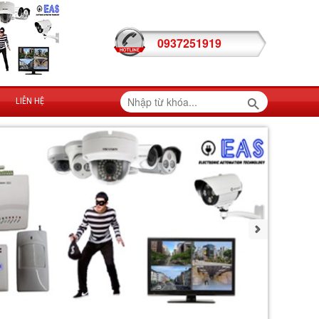
0937251919
LIÊN HỆ