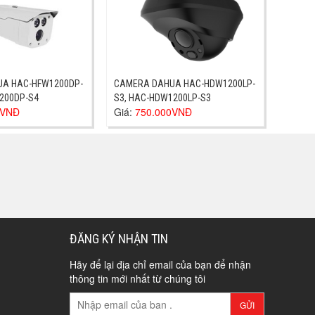
A HAC-HFW1200DP-
CAMERA DAHUA HAC-HDW1200LP-
200DP-S4
S3, HAC-HDW1200LP-S3
0VNĐ
Giá:
750.000VNĐ
ĐĂNG KÝ NHẬN TIN
Hãy để lại địa chỉ email của bạn để nhận
thông tin mới nhất từ chúng tôi
GỬI