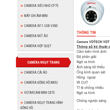
CAMERA SIÊU NHỎ CP75
MÁY GHI ÂM MINI
CAMERA W11 USB V380
THÔNG TIN
CAMERA NÚT ÁO
Camera VDTECH
VDT
Thông số kỹ thuật
CAMERA HỘP QUẸT
Cảm biến hình ảnh:
Độ phân giải
Ngõ ra hình
CAMERA NGỤY TRANG
Ánh sáng tối thiểu
Ống kính quan sát
CAMERA CÀI ÁO
Hồng ngoại
IR CUT
CAMERA ĐỒNG HỒ IMOU
Tỉ lệ chống nhiễu
Ngõ ra hình
VSTARCAM MINI CB75
Chống ngược sáng
CAMERA NGỤY TRANG HÌNH
ĐỒNG HỒ