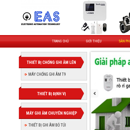
TRANG CHỦ
GIỚI THIỆU
SẢN P
THIẾT BỊ CHỐNG GHI ÂM LÉN
MÁY CHỐNG GHI ÂM T9
THIẾT BỊ ĐỊNH VỊ
MÁY GHI ÂM CHUYÊN NGHIỆP
THIẾT BỊ GHI ÂM BỎ TÚI