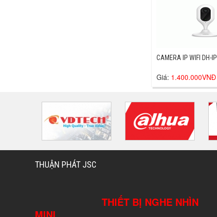
CAMERA IP WIFI DH-I
Giá:
1.400.000VNĐ
THUẬN PHÁT JSC
THIẾT BỊ NGHE NHÌN
MINI