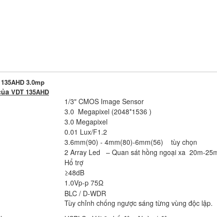
 135AHD 3.0mp
 của
VDT 135AHD
1/3" CMOS Image Sensor
3.0 Megapixel (2048*1536 )
3.0 Megapixel
0.01 Lux/F1.2
3.6mm(90) - 4mm(80)-6mm(56) tùy chọn
2 Array Led – Quan sát hồng ngoại xa 20m-25
Hổ trợ
≥48dB
1.0Vp-p 75Ω
BLC / D-WDR
Tùy chỉnh chống ngược sáng từng vùng độc lập.