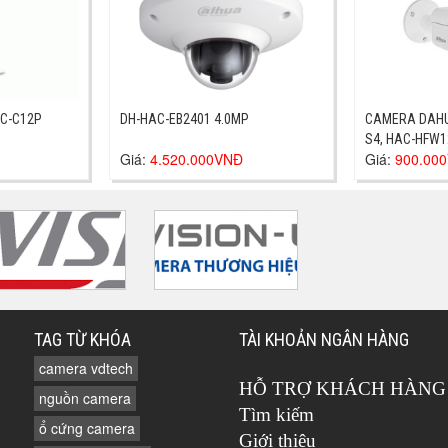
PC-C12P
DH-HAC-EB2401 4.0MP
CAMERA DAHU
S4, HAC-HFW1
Giá:
4.520.000VNĐ
Giá:
900.00
TAG TỪ KHÓA
TÀI KHOẢN NGÂN HÀNG
camera vdtech
HỖ TRỢ KHÁCH HÀNG
nguồn camera
Tìm kiếm
ổ cứng camera
Giới thiệu