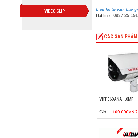
Liên hệ tư vấn- báo g
VIDEO CLIP
0937 25 19
Hot line :
CÁC SẢN PHẨM
VDT 360ANA 1.0MP
Giá:
1.100.000VNĐ