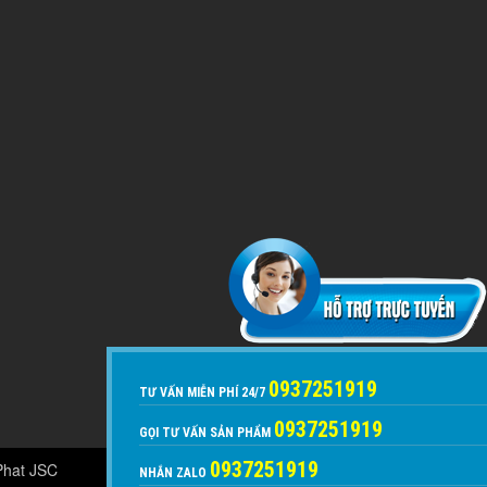
0937251919
TƯ VẤN MIỄN PHÍ 24/7
0937251919
GỌI TƯ VẤN SẢN PHẨM
0937251919
Phat JSC
NHẮN ZALO