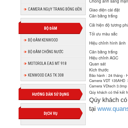
Chống ánh sáng m
Giao diện cài đặt
CAMERA NGỤY TRANG BÓNG ĐÈN
Cân bằng trắng
Cải hiện độ tương p
BỘ ĐÀM
Tối ưu màu sắc
BỘ ĐÀM KENWOOD
Hiệu chỉnh hình ảnh
Cân bằng trắng
BỘ ĐÀM CHỐNG NƯỚC
Hiệu chỉnh AGC
Quan sát
MOTOROLA EAS MT 918
Kích thước
Bảo hành : 24 tháng -
KENWOOD EAS TK 308
Camera VDT 135AHD
Camera VDtech 3.0mp th
Qúy khách có thể kết
HƯỚNG DẪN SỬ DỤNG
Qúy khách có
tại
www.quans
DỊCH VỤ