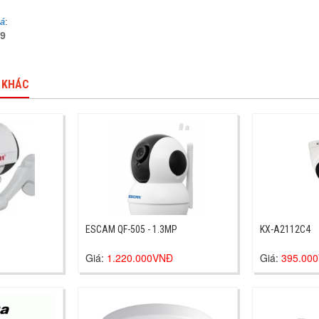
iá
:
19
 KHÁC
ESCAM QF-505 - 1.3MP
KX-A2112C4
Giá:
1.220.000VNĐ
Giá:
395.00