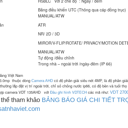
ạnh
HSBLC Với 2 chế độ : Ngày / đêm
Bảng điều khiển UTC (Thông qua cáp đồng trục)
MANUAL/ATW
hản
ATR
NR/ 2D / 3D
MIROR/V-FLIP/ROTATE/ PRIVACY/MOTION DET
MANUAL/ATW
Tự động /điều chỉnh
Trong nhà – ngoài trời /ngày-đêm (IP 66)
 Hàng Việt Nam
3.0mp thuộc dòng
Camera AHD
có độ phân giải siêu nét 4MP, là độ phân gi
ường lắp đặt vị trí ngoài trời, chỉ số chống nước ip66, có độ bền và tuổi th
 hợp camera VDT 135AHD
với
Đầu ghi hình VDTECH
các mã như:
VDT 270
 thể tham khảo
BẢNG BÁO GIÁ CHI TIẾT T
atnhaviet.com