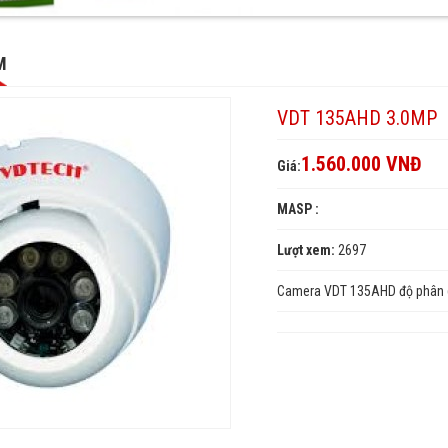
M
VDT 135AHD 3.0MP
1.560.000 VNĐ
Giá:
MASP :
Lượt xem:
2697
Camera VDT 135AHD độ phân g