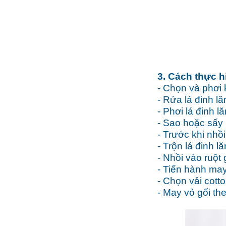
gối 
3.
Cách thực h
-
Chọn và phơi k
-
Rửa lá đinh lă
-
Phơi lá đinh l
-
Sao hoặc sấy l
-
Trước khi nhồi
-
Trộn lá đinh lă
-
Nhồi vào ruột
-
Tiến hành may
-
Chọn vải cotto
-
May vỏ gối th