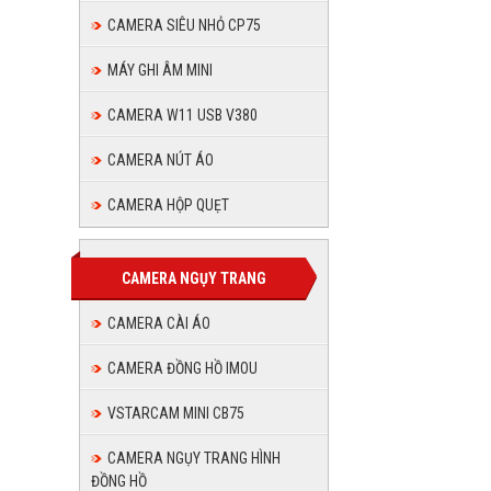
CAMERA SIÊU NHỎ CP75
MÁY GHI ÂM MINI
CAMERA W11 USB V380
CAMERA NÚT ÁO
CAMERA HỘP QUẸT
CAMERA NGỤY TRANG
CAMERA CÀI ÁO
CAMERA ĐỒNG HỒ IMOU
VSTARCAM MINI CB75
CAMERA NGỤY TRANG HÌNH
ĐỒNG HỒ
gối