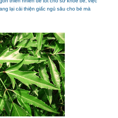
gòn thiên nhiên để tốt cho sứ khỏe bé, việc
g lại cải thiện giấc ngủ sâu cho bé mà