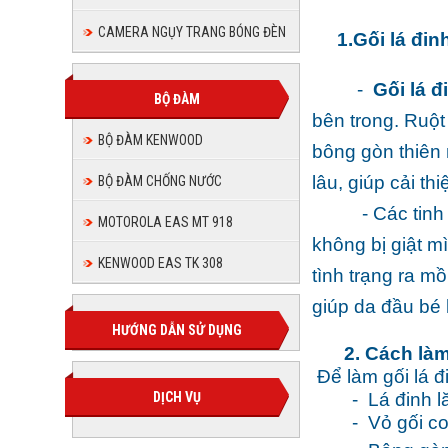
CAMERA NGỤY TRANG BÓNG ĐÈN
1.Gối lá đinh 
-
Gối lá đ
BỘ ĐÀM
bên trong. Ruột
BỘ ĐÀM KENWOOD
bông
gòn thiên 
lâu, giúp cải th
BỘ ĐÀM CHỐNG NƯỚC
-
Các tinh
MOTOROLA EAS MT 918
không bị giật m
KENWOOD EAS TK 308
tình trạng ra m
giúp da đầu bé 
HƯỚNG DẪN SỬ DỤNG
2. Cách là
Để làm gối lá đ
DỊCH VỤ
-
Lá đinh l
-
Vỏ gối co