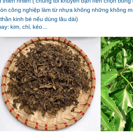
n
thiên nhiên ( chúng tôi khuyên bạn nên chọn bông 
òn công nghiệp làm từ nhựa không những không man
 thần kinh bé nếu dùng lâu dài)
ay: kim, chỉ, kéo…