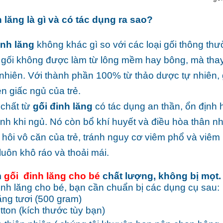
lăng là gì và có tác dụng ra sao?
inh lăng
không khác gì so với các loại gối thông thư
 gối không được làm từ lông mềm hay bông, mà thay v
nhiên
. Với thành phần 100% từ thảo dược tự nhiên, 
iện giấc ngủ của trẻ.
 chất từ
gối đinh lăng
có tác dụng an thần, ổn định 
ình khi ngủ. Nó còn bổ khí huyết và điều hòa thân n
ồ hôi vô căn của trẻ, tránh nguy cơ viêm phổ và viê
luôn khô ráo và thoải mái.
m
gối đinh lăng cho bé
chất lượng, không bị mọt
.
inh lăng cho bé, bạn cần chuẩn bị các dụng cụ sau:
ăng tươi (500 gram)
tton (kích thước tùy bạn)