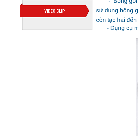
-
Bông gò
sử dụng bông g
VIDEO CLIP
còn tạc hại đến
-
Dụng cụ m