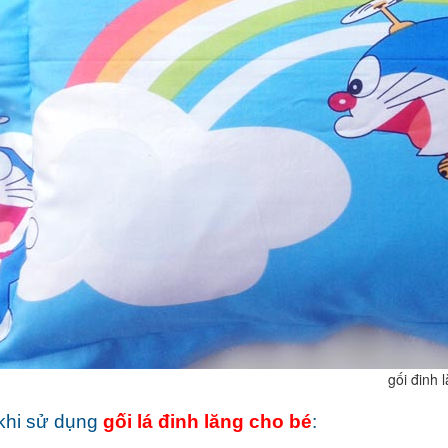
đinh lăng cho
 khi sử dụng
gối lá đinh lăng
cho bé
: