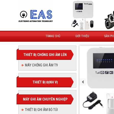
TRANG CHỦ
GIỚI THIỆU
SẢN P
THIẾT BỊ CHỐNG GHI ÂM LÉN
MÁY CHỐNG GHI ÂM T9
THIẾT BỊ ĐỊNH VỊ
MÁY GHI ÂM CHUYÊN NGHIỆP
THIẾT BỊ GHI ÂM BỎ TÚI