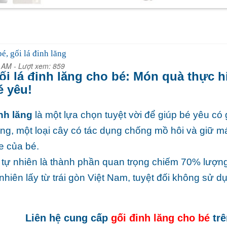
é, gối lá đinh lăng
7 AM -
Lượt xem: 859
ối lá đinh lăng cho bé: Món quà thực h
é yêu!
inh lăng
là một lựa chọn tuyệt vời để giúp bé yêu có
lăng, một loại cây có tác dụng chống mồ hôi và giữ m
e của bé.
tự nhiên là thành phần quan trọng chiếm 70% lượn
nhiên lấy từ trái gòn Việt Nam, tuyệt đối không sử 
Liên hệ cung cấp
gối đinh lăng cho bé
trê