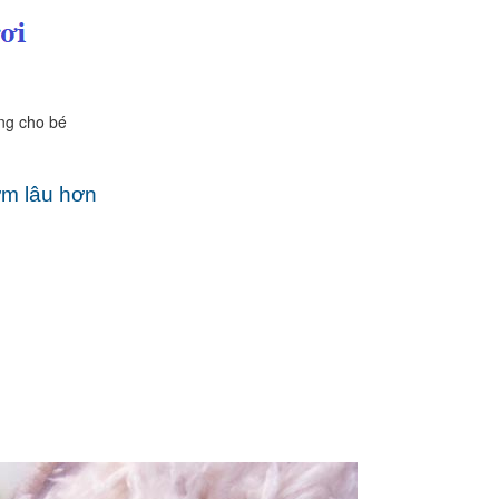
bé
ơm lâu hơn