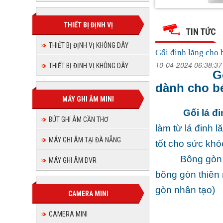
Gối
Gối
Gối
Gối
Gối
Gối
đinh
đinh
đinh
đinh
lăng
THIẾT BỊ ĐỊNH VỊ
lăng
đinh
đinh
lăng
cho
TIN TỨC
cho
lăng
bé,
cho
bé,
lăng
gối
THIẾT BỊ ĐỊNH VỊ KHÔNG DÂY
lăng
bé,
gối
cho
lá
Gối đinh lăng cho b
lá
đinh
gối
cho
bé,
đinh
lăng
10-04-2024 06:38:3
THIẾT BỊ ĐỊNH VỊ KHÔNG DÂY
lá
cho
lăng
G
gối
bé,
đinh
dành cho b
lăng
bé,
lá
gối
MÁY GHI ÂM MINI
đinh
gối
lá
Gối lá đ
lăng
BÚT GHI ÂM CẦN THƠ
đinh
lá
làm từ lá đinh 
MÁY GHI ÂM TẠI ĐÀ NẴNG
lăng
tốt cho sức khỏ
đinh
Bông gòn 
MÁY GHI ÂM DVR
lăng
bông gòn thiên 
gòn nhân tạo)
CAMERA MINI
CAMERA MINI