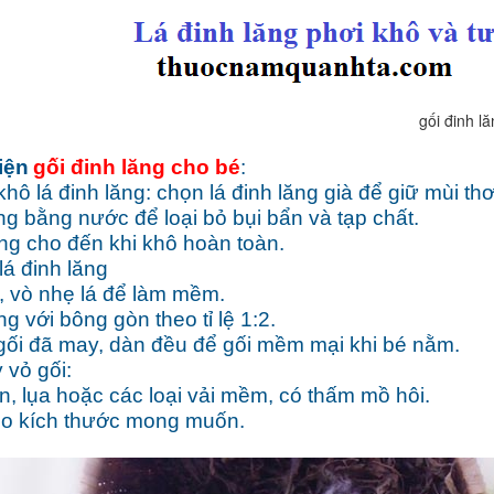
đinh lăng cho 
iện
gối đinh lăng cho bé
:
hô lá đinh lăng:
chọn lá đinh lăng già để giữ mùi th
ng bằng nước để loại bỏ bụi bẩn và tạp chất.
ăng cho đến khi khô hoàn toàn.
á đinh lăng
, vò nhẹ lá để làm mềm.
ng với bông gòn theo tỉ lệ 1:2.
 gối đã may, dàn đều để gối mềm mại khi bé nằm.
 vỏ gối:
n, lụa hoặc các loại vải mềm, có thấm mồ hôi.
eo kích thước mong muốn.