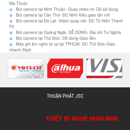
Ma Thuộc
Bút camera tại Ninh Thuận- Quay video rõ- Dễ sử dụng
Bút camera tại Cần Thơ- ĐC Ninh Kiều giao tận nơi
Bút camera tại Đà Lạt- Video quay nét- ĐC Tô Hiến Thành
P3
Bút camera tại Quảng Ngãi- DỄ DÙNG- Địa chỉ Tư Nghĩa
Bút camera tại Thủ Đức- Dễ dùng-Giao liền
Máy ghi âm nghe từ xa tại TPHCM- ĐC Thủ Đức-Giao
nhanh 30ph
THUẬN PHÁT JSC
THIẾT BỊ NGHE NHÌN MINI