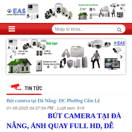
Bút
Bút
Bút
Bút
Bút
Bút
camera
camera
camera
camera
tại
tại
camera
camera
tại
Đà
TIN TỨC
Đà
tại
Nẵng-
Đà
Nẵng-
tại
ĐC
tại
Nẵng-
ĐC
Đà
Phường
Bút camera tại Đà Nẵng- ĐC Phường Cẩm Lệ
Phường
Cẩm
ĐC
Đà
Nẵng-
Cẩm
Lệ
01-09-2025 04:37:54 PM -
Lượt xem: 619
Phường
Đà
Lệ
ĐC
Nẵng-
BÚT CAMERA TẠI ĐÀ
Cẩm
Lệ
Nẵng-
Phường
ĐC
NẴNG, ẢNH QUAY FULL HD, DỄ
Cẩm