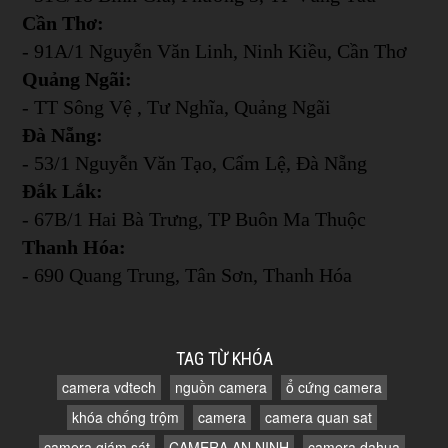
Cần Thơ:
- 91A/1 Nguyễn Văn Linh, Ninh Kiều, Cần Thơ
Quảng Ngãi:
- TT Sông Vệ , Tư Nghĩa, Quảng Ngãi
Đà Nẵng:
- 53/1 Nguyễn Văn Tạo, Cẩm Lệ, Đà Nẵng
Đắk Lắk:
- 67B/1 Hai Bà Trưng, TP Buôn Ma Thuộc
Thanh Hóa:
- 690 Quang Trung, Tân Sơn, Thanh Hóa
TAG TỪ KHÓA
camera vdtech
nguồn camera
ổ cứng camera
khóa chống trộm
camera
camera quan sat
camera giám sát
CAMERA AN NINH
camera dahua