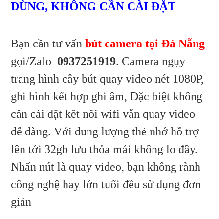
ĐC
Phường
DÙNG, KHÔNG CẦN CÀI ĐẶT
Lệ
Cẩm
Phường
Lệ
Cẩm
Bạn cần tư vấn
bút camera tại Đà Nẵng
Lệ
gọi/Zalo
0937251919
. Camera ngụy
trang hình cây bút quay video nét 1080P,
ghi hình kết hợp ghi âm, Đặc biệt không
cần cài đặt kết nối wifi vẫn quay video
dễ dàng. Với dung lượng thẻ nhớ hỗ trợ
lên tới 32gb lưu thỏa mái không lo đầy.
Nhấn nút là quay video, bạn không rành
công nghệ hay lớn tuổi đều sử dụng đơn
giản