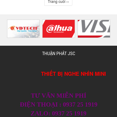
Trang cuối ››
THUẬN PHÁT JSC
THIẾT BỊ NGHE NHÌN MINI
TƯ VẤN MIỄN PHÍ
ĐIỆN THOẠI : 0937 25 1919
ZALO: 0937 25 1919