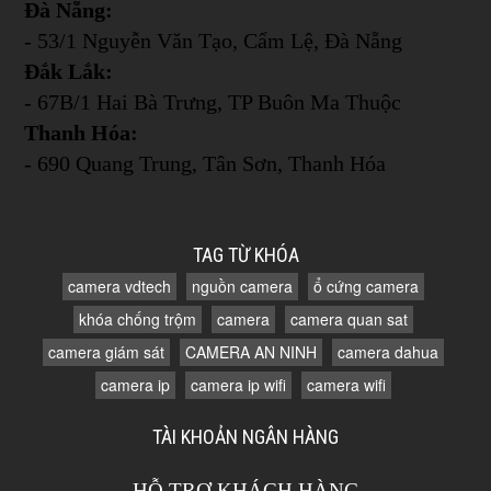
Đà Nẵng:
- 53/1 Nguyễn Văn Tạo, Cẩm Lệ, Đà Nẵng
Đắk Lắk:
- 67B/1 Hai Bà Trưng, TP Buôn Ma Thuộc
Thanh Hóa:
- 690 Quang Trung, Tân Sơn, Thanh Hóa
TAG TỪ KHÓA
camera vdtech
nguồn camera
ổ cứng camera
khóa chống trộm
camera
camera quan sat
camera giám sát
CAMERA AN NINH
camera dahua
camera ip
camera ip wifi
camera wifi
TÀI KHOẢN NGÂN HÀNG
HỖ TRỢ KHÁCH HÀNG