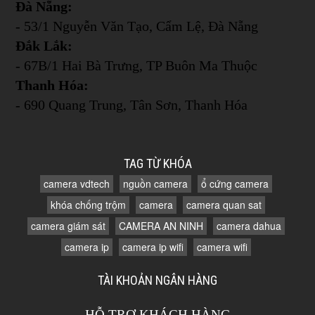
Đà Nẵng:
- 53/1 Nguyễn Văn Tạo, Cẩm Lệ, Đà Nẵng
Đắk Lắk:
- 67B/1 Hai Bà Trưng, TP Buôn Ma Thuộc
Thanh Hóa:
- 690 Quang Trung, Tân Sơn, Thanh Hóa
TAG TỪ KHÓA
camera vdtech
nguồn camera
ổ cứng camera
khóa chống trộm
camera
camera quan sat
camera giám sát
CAMERA AN NINH
camera dahua
camera ip
camera ip wifi
camera wifi
TÀI KHOẢN NGÂN HÀNG
HỖ TRỢ KHÁCH HÀNG