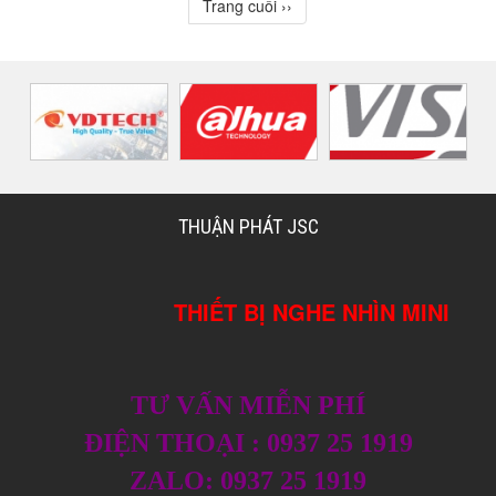
Trang cuối ››
THUẬN PHÁT JSC
THIẾT BỊ NGHE NHÌN MINI
TƯ VẤN MIỄN PHÍ
ĐIỆN THOẠI : 0937 25 1919
ZALO: 0937 25 1919