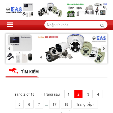
THUẬN
THUẬN
THUẬN
THUẬN
THUẬN
THUẬN
PHÁT
PHÁT
PHÁT
PHÁT
TÌM KIẾM
JSC
JSC
PHÁT
PHÁT
JSC
JSC
JSC
JSC
Trang 2 of 18
‹ Trang sau
1
2
3
4
5
6
7
...
17
18
Trang tiếp ›