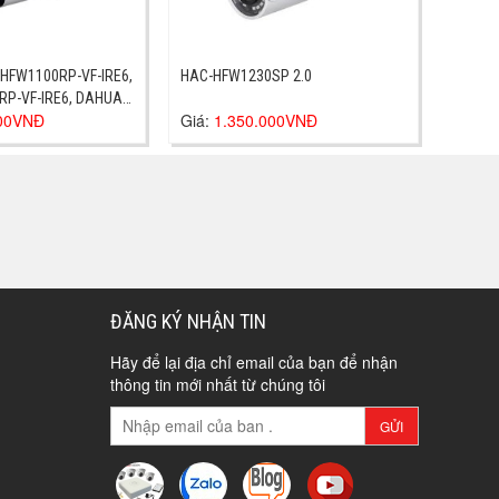
HFW1100RP-VF-IRE6,
HAC-HFW1230SP 2.0
P-VF-IRE6, DAHUA
000VNĐ
Giá:
1.350.000VNĐ
P-VF-IRE6
ĐĂNG KÝ NHẬN TIN
Hãy để lại địa chỉ email của bạn để nhận
thông tin mới nhất từ chúng tôi
GỬI