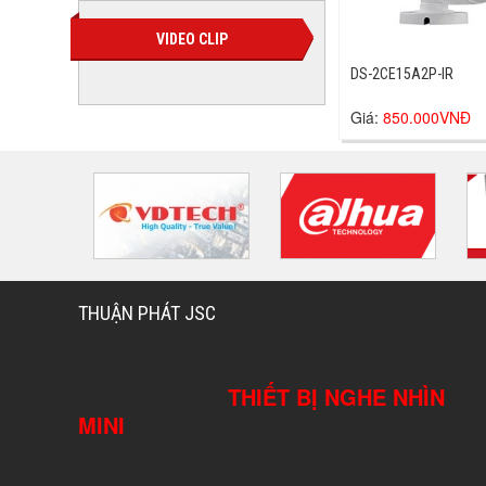
VIDEO CLIP
DS-2CE15A2P-IR
Giá:
850.000VNĐ
THUẬN PHÁT JSC
THIẾT BỊ NGHE NHÌN
MINI