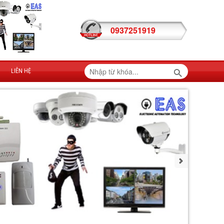
0937251919
LIÊN HỆ