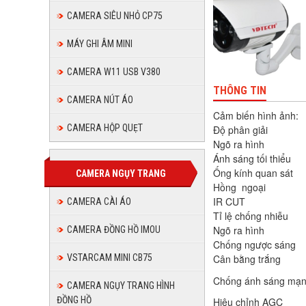
CAMERA SIÊU NHỎ CP75
MÁY GHI ÂM MINI
CAMERA W11 USB V380
THÔNG TIN
CAMERA NÚT ÁO
Cảm biến hình ảnh:
CAMERA HỘP QUẸT
Độ phân giải
Ngõ ra hình
Ánh sáng tối thiểu
Ống kính quan sát
CAMERA NGỤY TRANG
Hồng ngoại
IR CUT
CAMERA CÀI ÁO
Tỉ lệ chống nhiễu
Ngõ ra hình
CAMERA ĐỒNG HỒ IMOU
Chống ngược sáng
Cân bằng trắng
VSTARCAM MINI CB75
Chống ánh sáng mạ
CAMERA NGỤY TRANG HÌNH
ĐỒNG HỒ
Hiệu chỉnh AGC