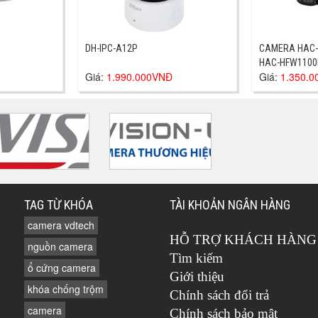
DH-IPC-A12P
CAMERA HAC-
HAC-HFW1100R
Giá:
1.990.000VNĐ
Giá:
1.350.
HAC-HFW1100R
TAG TỪ KHÓA
TÀI KHOẢN NGÂN HÀNG
camera vdtech
HỖ TRỢ KHÁCH HÀNG
nguồn camera
Tìm kiếm
ổ cứng camera
Giới thiệu
khóa chống trộm
Chính sách đổi trả
camera
Chính sách bảo mật