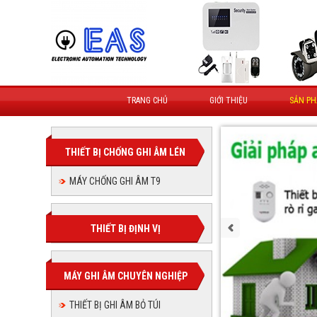
TRANG CHỦ
GIỚI THIỆU
SẢN P
THIẾT BỊ CHỐNG GHI ÂM LÉN
MÁY CHỐNG GHI ÂM T9
THIẾT BỊ ĐỊNH VỊ
MÁY GHI ÂM CHUYÊN NGHIỆP
THIẾT BỊ GHI ÂM BỎ TÚI