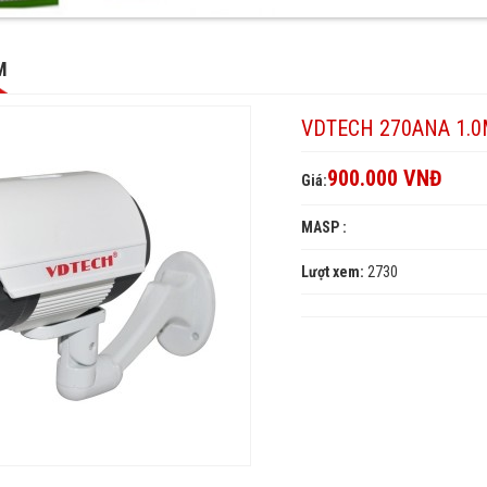
H
M
VDTECH 270ANA 1.
900.000 VNĐ
Giá:
MASP :
Lượt xem:
2730