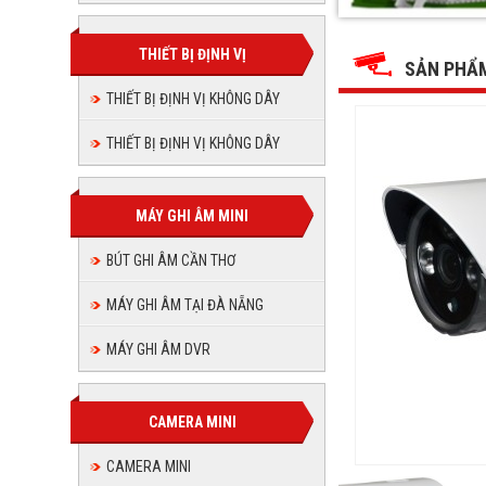
VDTEC
VDTECH
VDTECH
VDTECH
VDTECH
VDTECH
270ANA
270ANA
270ANA
270ANA
1.0MP
THIẾT BỊ ĐỊNH VỊ
1.0MP
270ANA
270ANA
1.0MP
SẢN PHẨ
1.0MP
1.0MP
THIẾT BỊ ĐỊNH VỊ KHÔNG DÂY
1.0MP
THIẾT BỊ ĐỊNH VỊ KHÔNG DÂY
MÁY GHI ÂM MINI
BÚT GHI ÂM CẦN THƠ
MÁY GHI ÂM TẠI ĐÀ NẴNG
MÁY GHI ÂM DVR
CAMERA MINI
CAMERA MINI