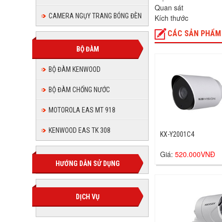
Quan sát
CAMERA NGỤY TRANG BÓNG ĐÈN
Kích thước
CÁC SẢN PHẨM
BỘ ĐÀM
BỘ ĐÀM KENWOOD
BỘ ĐÀM CHỐNG NƯỚC
MOTOROLA EAS MT 918
KENWOOD EAS TK 308
KX-Y2001C4
Giá:
520.000VNĐ
HƯỚNG DẪN SỬ DỤNG
DỊCH VỤ