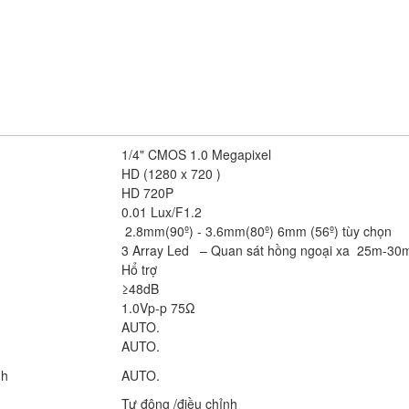
1/4" CMOS 1.0 Megapixel
HD (1280 x 720 )
HD 720P
0.01 Lux/F1.2
2.8mm(90º) - 3.6mm(80º) 6mm (56º) tùy chọn
3 Array Led – Quan sát hồng ngoại xa 25m-30
Hổ trợ
≥48dB
1.0Vp-p 75Ω
AUTO.
AUTO.
nh
AUTO.
Tự động /điều chỉnh