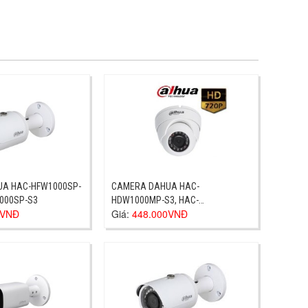
A HAC-HFW1000SP-
CAMERA DAHUA HAC-
000SP-S3
HDW1000MP-S3, HAC-
0VNĐ
Giá:
448.000VNĐ
HDW1000MP-S3