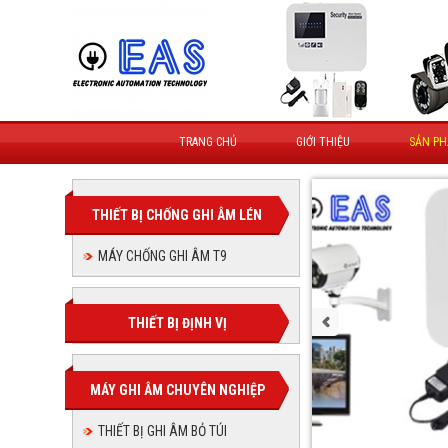
TRANG CHỦ
GIỚI THIỆU
SẢN P
THIẾT BỊ CHỐNG GHI ÂM LÉN
MÁY CHỐNG GHI ÂM T9
THIẾT BỊ ĐỊNH VỊ
MÁY GHI ÂM CHUYÊN NGHIỆP
THIẾT BỊ GHI ÂM BỎ TÚI