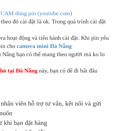
FCAM dùng pin (youtube.com)
heo đó cài đặt là ok. Trong quá trình cài đặt
 hoạt động và tiến hành cài đặt. Khi pin yếu
 pin cho
camera mini Đà Nẵng
à Nẵng bạn có thể mang theo người mà ko lo
nhỏ tại Đà Nẵng
này, bạn có để đi bất đâu
nhân viên hỗ trợ tư vấn, kết nối và gửi
 muốn
 khi bạn đặt hàng