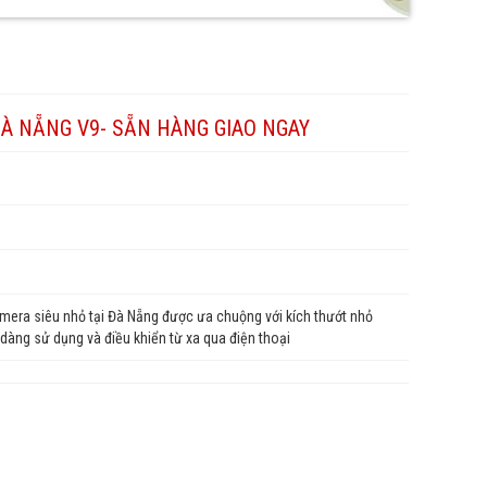
À NẴNG V9- SẴN HÀNG GIAO NGAY
era siêu nhỏ tại Đà Nẵng được ưa chuộng với kích thướt nhỏ
dàng sử dụng và điều khiển từ xa qua điện thoại