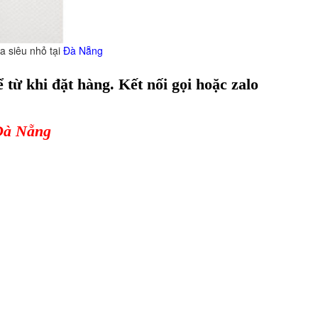
tại
Đà Nẵng
từ khi đặt hàng. Kết nối gọi hoặc zalo
 Đà Nẵng