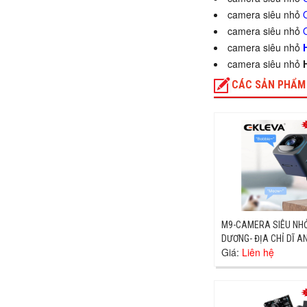
camera siêu nhỏ
camera siêu nhỏ
camera siêu nhỏ
camera siêu nhỏ
CÁC SẢN PHẨM
M9-CAMERA SIÊU NHỎ
DƯƠNG- ĐỊA CHỈ DĨ A
Giá:
Liên hệ