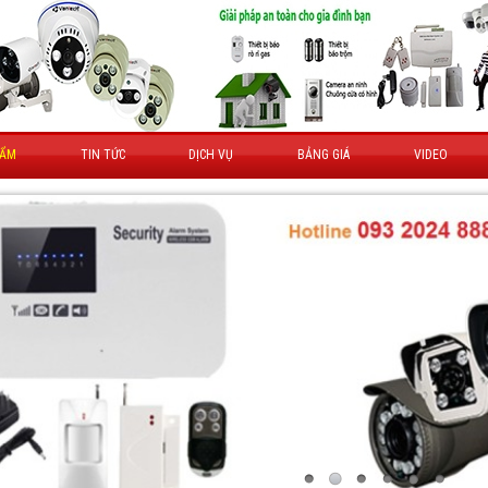
HẨM
TIN TỨC
DỊCH VỤ
BẢNG GIÁ
VIDEO