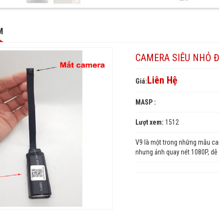
M
CAMERA SIÊU NHỎ Đ
Liên Hệ
Giá:
MASP :
Lượt xem:
1512
V9 là một trong những mẫu cam
nhưng ảnh quay nét 1080P, dễ 