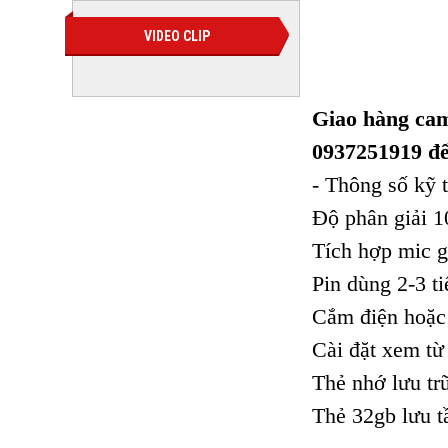
VIDEO CLIP
cam
Giao hàng came
0937251919 để
- Thông số kỹ 
Độ phân giải 
Tích hợp mic 
Pin dùng 2-3 t
Cắm điện hoặc 
Cài đặt xem từ
Thẻ nhớ lưu tr
Thẻ 32gb lưu t