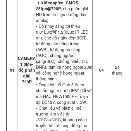
1.0 Megapixel CMOS
25fps@720P
, cho phân giải
HD trên tín hiệu đường dây
analog
• Độ nhạy sáng tối thiểu
0.01Lux@F1.2(0Lux IR LED
on), chế độ ngày đêm(ICR),
tự động cân bằng trắng
(AWB), tự động bù sáng
(AGC), chống ngược
CAMERA
sáng(BLC), chống nhiễu (3D-
1.0Me-
DNR), tầm xa hồng ngoại 20m
24
01
độ phân
04
với công nghệ hồng ngoại
tháng
giải
thông minh
720P
• Ống kính cố định 3.6mm ,
chuẩn ngâm nước IP67 đối với
mã HAC-HFW1000RP, điện
áp DC12V, công suất 3.5W.
• Chất liệu vỏ plastic, môi
trường làm việc từ
-30°C~+60°C, khoảng cách
truyền tải trên cáp đồng trục