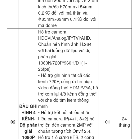
lên đến 800m với cáp 75-3 ôm
kích thước F70mm×154mm
0.2KG đối với mã thân và
Φ85mm×69mm 0.1KG đối với
mã dome
Hỗ trợ camera
HDCVI/Analog/IP/TVI/AHD,
Chuẩn nén hình ảnh H.264
với hai luồng dữ liệu với độ
phân giải
1080N/720P/960H/D1(1-
25fps)
• Hỗ trợ ghi hình tất cả các
kênh 720P, cổng ra tín hiệu
video đồng thời HDMI/VGA, hỗ
trợ xem lại 4/8 kênh đồng thời
với chế độ tìm kiếm thông
ĐẦU GHI
minh
HÌNH 4
• Hỗ trợ kết nối nhiều nhãn
KÊNH-
hiệu camera IP(4+1, 8+2) hỗ
24
02
01
Độ phân
trợ lên đến camera 2MP với
tháng
giải
chuẩn tương tích Onvif 2.4,
1080P
Hỗ trợ 1 ổ cứng 6TB, 2 cổng