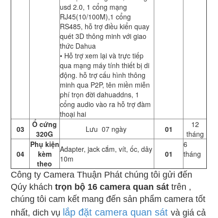
usd 2.0, 1 cổng mạng
RJ45(10/100M),1 cổng
RS485, hỗ trợ điều kiển quay
quét 3D thông minh với giao
thức Dahua
• Hỗ trợ xem lại và trực tiếp
qua mạng máy tính thiết bị di
động. hỗ trợ cấu hình thông
minh qua P2P, tên miền miễn
phí trọn đời dahuaddns, 1
cổng audio vào ra hỗ trợ đàm
thoại hai
Ổ cứng
12
03
Lưu 07 ngày
01
320G
tháng
Phụ kiện
6
Adapter, jack cắm, vít, ốc, dây
04
kèm
01
tháng
10m
theo
Công ty Camera Thuận Phát chúng tôi gửi đến
Qúy khách
trọn bộ 16 camera quan sát
trên ,
chúng tôi cam kết mang đến sản phẩm camera tốt
lắp đặt camera quan sát
nhất, dich vụ
và giá cả