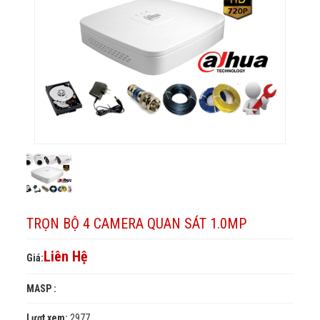
sát
1.0MP
1.0MP
TRỌN BỘ 4 CAMERA QUAN SÁT 1.0MP
Liên Hệ
Giá:
MASP :
Lượt xem:
2977