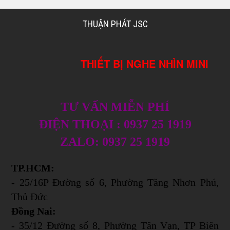
THUẬN PHÁT JSC
THIẾT BỊ NGHE NHÌN MINI
TƯ VẤN MIỄN PHÍ
ĐIỆN THOẠI : 0937 25 1919
ZALO: 0937 25 1919
TP.HCM:
- 25/16P Đường số 6, Phường Tăng Nhơn Phú,
Thủ Đức
Đồng Nai:
- 35/12 Đường số 8, Phường Tân Vạn, TP Biên