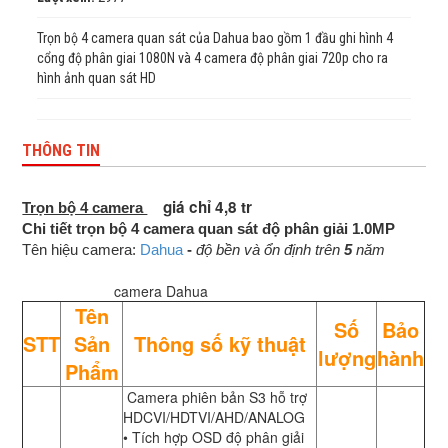
Trọn bộ 4 camera quan sát của Dahua bao gồm 1 đầu ghi hình 4
cổng độ phân giai 1080N và 4 camera độ phân giai 720p cho ra
hình ảnh quan sát HD
THÔNG TIN
giá chỉ 4,8 tr
Trọn bộ 4 camera
Chi tiết trọn bộ 4 camera quan sát độ phân giải 1.0MP
Tên hiệu camera:
Dahua
-
độ bền và ổn định trên
5
năm
camera Dahua
Tên
Số
Bảo
STT
Sản
Thông số kỹ thuật
lượng
hành
Phẩm
Camera phiên bản S3 hỗ trợ
HDCVI/HDTVI/AHD/ANALOG
• Tích hợp OSD độ phân giải