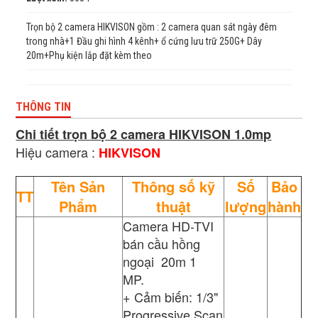
Trọn bộ 2 camera HIKVISON gồm : 2 camera quan sát ngày đêm
trong nhà+1 Đầu ghi hình 4 kênh+ ổ cứng lưu trữ 250G+ Dây
20m+Phụ kiện lắp đặt kèm theo
THÔNG TIN
Chi tiết trọn bộ 2 camera HIKVISON 1.0mp
Hiệu camera :
HIKVISON
Tên Sản
Thông số kỹ
Số
Bảo
TT
Phẩm
thuật
lượng
hành
Camera HD-TVI
bán cầu hồng
ngoại 20m 1
MP.
+ Cảm biến: 1/3"
Progressive Scan