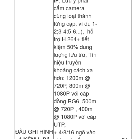
IP; Lưu ý phải
cắm camera
cùng loại thành
từng cặp, ví dụ 1-
2;3-4;5-6...), hỗ
trợ H.264+ tiết
kiệm 50% dung
lượng lưu trữ, Tín
hiệu truyền
khoảng cách xa
hơn: 1200m @
720P, 800m @
1080P với cáp
đồng RG6, 500m
@ 720P , 400m
@ 1080P với cáp
UTP,
ĐẦU GHI HÌNH
+ 4/8/16 ngõ vào