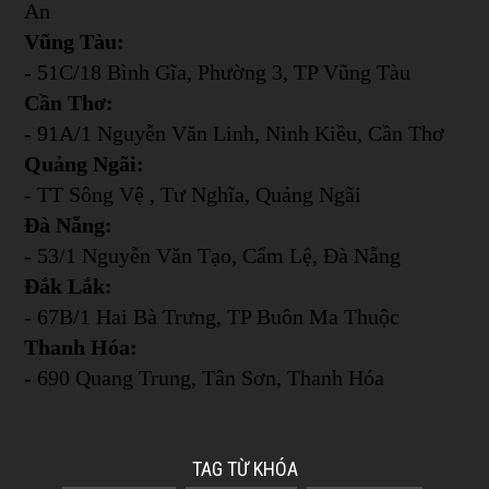
An
Vũng Tàu:
- 51C/18 Bình Gĩa, Phường 3, TP Vũng Tàu
Cần Thơ:
- 91A/1 Nguyễn Văn Linh, Ninh Kiều, Cần Thơ
Quảng Ngãi:
- TT Sông Vệ , Tư Nghĩa, Quảng Ngãi
Đà Nẵng:
- 53/1 Nguyễn Văn Tạo, Cẩm Lệ, Đà Nẵng
Đắk Lắk:
- 67B/1 Hai Bà Trưng, TP Buôn Ma Thuộc
Thanh Hóa:
- 690 Quang Trung, Tân Sơn, Thanh Hóa
TAG TỪ KHÓA