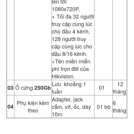
lên tới:
1080x720P,
+ Tối đa 32 người
truy cập cùng lúc
cho đầu 4 kênh,
128 người truy
cập cùng lúc cho
đầu 8/16 kênh.
+Tên miền miễn
phí trọn đời của
Hikvision.
Lưu khoảng 1
12
Ổ cứng
01
03
250Gb
tuần
tháng
Adapter, jack
Phụ kiện kèm
6
04
cắm, vít, ốc, dây
01 bộ
theo
tháng
10m