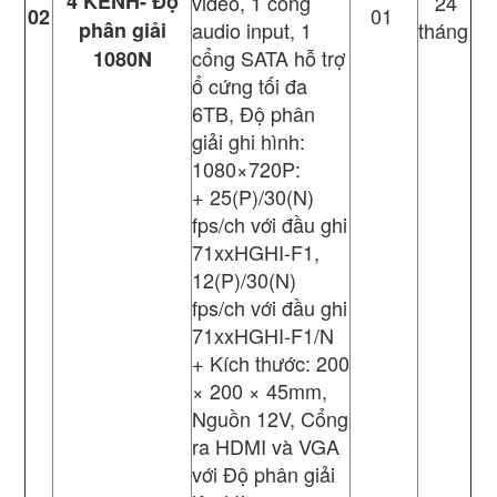
4 KÊNH- Độ
video, 1 cổng
24
01
02
phân giải
audio input, 1
tháng
cổng SATA hỗ trợ
1080N
ổ cứng tối đa
6TB, Độ phân
giải ghi hình:
1080×720P:
+ 25(P)/30(N)
fps/ch với đầu ghi
71xxHGHI-F1,
12(P)/30(N)
fps/ch với đầu ghi
71xxHGHI-F1/N
+ Kích thước: 200
× 200 × 45mm,
Nguồn 12V, Cổng
ra HDMI và VGA
với Độ phân giải