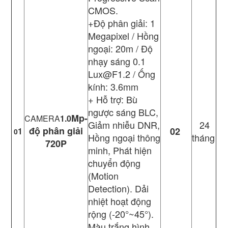
CMOS.
+Độ phân giải: 1
Megapixel / Hồng
ngoại: 20m / Độ
nhạy sáng 0.1
Lux@F1.2 / Ống
kính: 3.6mm
+ Hỗ trợ: Bù
ngược sáng BLC,
Mp-
CAMERA
1.0
Giảm nhiễu DNR,
24
độ phân giải
02
1
0
Hồng ngoại thông
tháng
720P
minh, Phát hiện
chuyển động
(Motion
Detection). Dải
nhiệt hoạt động
rộng (-20°~45°).
Màu trắng hình