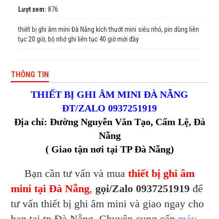
Lượt xem:
876
thiết bị ghi âm mini Đà Nẵng kích thướt mini siêu nhỏ, pin dùng liên
tục 20 giờ, bộ nhớ ghi liên tục 40 giờ mới đầy
THÔNG TIN
THIẾT BỊ GHI ÂM MINI ĐÀ NẴNG
ĐT/ZALO 0937251919
Địa chỉ: Đường Nguyễn Văn Tạo, Cẩm Lệ, Đà
Nẵng
( Giao tận nơi tại TP Đà Nẵng)
Bạn cần tư vấn và mua
thiết bị ghi âm
mini tại Đà Nẵng
,
gọi/Zalo 0937251919
để
tư vấn thiết bị ghi âm mini và giao ngay cho
bạn tại tp Đà Nẵng. Chuyên cung cấp
máy