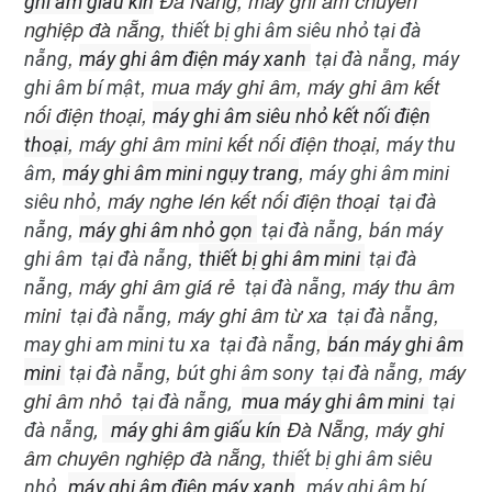
Đà Nẵng, máy ghi âm chuyên
ghi âm giấu kín
nghiệp đà nẵng,
thiết bị ghi âm siêu nhỏ tại đà
,
,
nẵng
máy ghi âm điện máy xanh
tại đà nẵng
máy
, mua máy ghi âm, máy ghi âm kết
ghi âm bí mật
nối điện thoại,
máy ghi âm siêu nhỏ kết nối điện
, máy ghi âm mini kết nối điện thoại,
thoại
máy thu
,
,
âm
máy ghi âm mini ngụy trang
máy ghi âm mini
, máy nghe lén kết nối điện thoại
siêu nhỏ
tại đà
,
,
nẵng
máy ghi âm nhỏ gọn
tại đà nẵng
bán máy
,
ghi âm
tại đà nẵng
thiết bị ghi âm mini
tại đà
, máy ghi âm giá rẻ
, máy thu âm
nẵng
tại đà nẵng
mini
, máy ghi âm từ xa
,
tại đà nẵng
tại đà nẵng
,
may ghi am mini tu xa
tại đà nẵng
bán máy ghi âm
,
, máy
mini
tại đà nẵng
bút ghi âm sony
tại đà nẵng
ghi âm nhỏ
tại đà nẵng,
mua máy ghi âm mini
tại
Đà Nẵng, máy ghi
đà nẵng,
máy ghi âm giấu kín
âm chuyên nghiệp đà nẵng,
thiết bị ghi âm siêu
,
,
nhỏ
máy ghi âm điện máy xanh
máy ghi âm bí