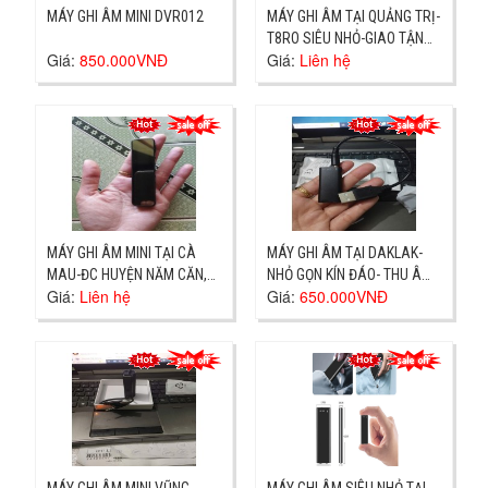
MÁY GHI ÂM MINI DVR012
MÁY GHI ÂM TẠI QUẢNG TRỊ-
T8RO SIÊU NHỎ-GIAO TẬN
Giá:
850.000VNĐ
Giá:
Liên hệ
NƠI
MÁY GHI ÂM MINI TẠI CÀ
MÁY GHI ÂM TẠI DAKLAK-
MAU-ĐC HUYỆN NĂM CĂN,
NHỎ GỌN KÍN ĐÁO- THU ÂM
Giá:
Liên hệ
Giá:
650.000VNĐ
GIAO NHANH
TO RÕ GIÁ 650K
MÁY GHI ÂM MINI VŨNG
MÁY GHI ÂM SIÊU NHỎ TẠI