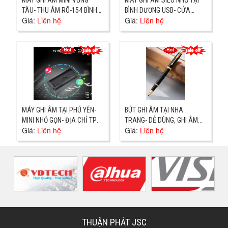
TÀU- THU ÂM RÕ-154 BÌNH
BÌNH DƯƠNG USB- CỬA
Giá:
Liên hệ
Giá:
Liên hệ
GIÃ
HÀNG TẠI DĨ AN- GIAO NGAY
MÁY GHI ÂM TẠI PHÚ YÊN-
BÚT GHI ÂM TẠI NHA
MINI NHỎ GỌN- ĐỊA CHỈ TP
TRANG- DỄ DÙNG, GHI ÂM
Giá:
Liên hệ
Giá:
Liên hệ
TUY HÒA
LIÊN TỤC 10 GIỜ- ĐC TRẦN
QÚY CÁP
THUẬN PHÁT JSC