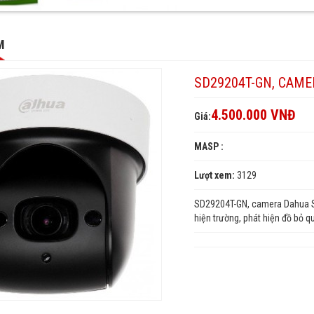
4T-
-
M
SD29204T-GN, CAME
-
4.500.000 VNĐ
Giá:
4T-
MASP :
Lượt xem:
3129
SD29204T-GN, camera Dahua SD
hiện trường, phát hiện đồ bỏ quê