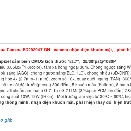
ủa Camera SD29204T-GN - camera nhận diện khuôn mặt, , phát hiệ
apixel cảm biến CMOS kích thước 1/2.7", 25/30fps@1080P
thiểu 0.05lux/F1.6(color), tầm xa hồng ngoại 30m, Chống ngược sáng
 bù sáng (AGC), chống ngược sáng(BLC,HLC), chống nhiễu (3D-DNR), tự 
g học 4x (2.7mm~11mm), zoom số 16x, quay quét ngang (PAN) 360° tốc
°, hỗ trợ cài đặt trước(preset) 300 điểm, 5 khuôn mẫu (Pattern), 8 hành
 míc với chuẩn âm thanh G.711a / G.711Mu(32kbps)/ PCM lên đến(128kb
công suất 10W, 13W (IR on). Môi trường làm việc từ-30ºC ~ 60ºC, kí
ăng thông minh: nhận diện khuôn mặt, phát hiện thay đổi hiện trườn
áo giá
: