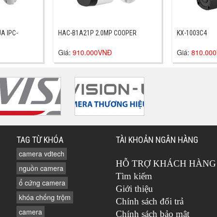
A IPC-
HAC-B1A21P 2.0MP COOPER
KX-1003C4
Giá:
910.000VNĐ
Giá:
810.00
TAG TỪ KHÓA
TÀI KHOẢN NGÂN HÀNG
camera vdtech
HỖ TRỢ KHÁCH HÀNG
nguồn camera
Tìm kiếm
ổ cứng camera
Giới thiệu
khóa chống trộm
Chính sách đổi trả
camera
Chính sách bảo mật