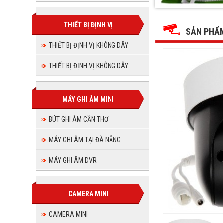
SD2920
SD29204T
SD29204T-
SD29204T-
SD29204T-
SD29204T-
GN,
GN,
GN,
GN,
camera
THIẾT BỊ ĐỊNH VỊ
camera
GN,
GN,
camera
Dahua
SẢN PHẨ
Dahua
camera
SD29204T-
Dahua
SD29204T-
camera
GN
THIẾT BỊ ĐỊNH VỊ KHÔNG DÂY
camera
SD29204T-
GN
Dahua
GN
Dahua
SD29204T-
THIẾT BỊ ĐỊNH VỊ KHÔNG DÂY
Dahua
GN
SD29204T
SD2920
GN
MÁY GHI ÂM MINI
GN
BÚT GHI ÂM CẦN THƠ
MÁY GHI ÂM TẠI ĐÀ NẴNG
MÁY GHI ÂM DVR
CAMERA MINI
CAMERA MINI