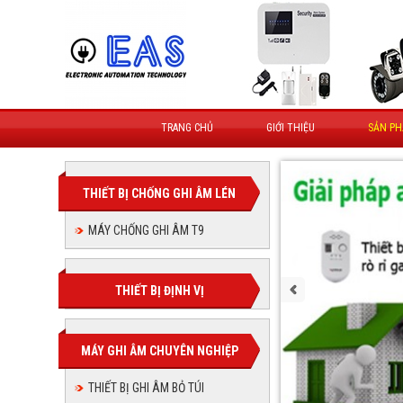
TRANG CHỦ
GIỚI THIỆU
SẢN P
THIẾT BỊ CHỐNG GHI ÂM LÉN
MÁY CHỐNG GHI ÂM T9
THIẾT BỊ ĐỊNH VỊ
MÁY GHI ÂM CHUYÊN NGHIỆP
THIẾT BỊ GHI ÂM BỎ TÚI