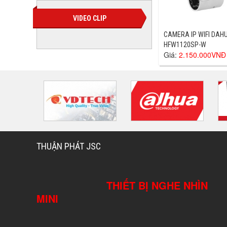
VIDEO CLIP
CAMERA IP WIFI DAHU
HFW1120SP-W
Giá:
2.150.000VNĐ
THUẬN PHÁT JSC
THIẾT BỊ NGHE NHÌN
MINI