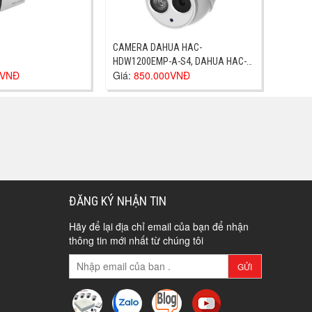
CAMERA DAHUA HAC-
HDW1200EMP-A-S4, DAHUA HAC-
0VNĐ
Giá:
850.000VNĐ
HDW1200EMP-A-S4
ĐĂNG KÝ NHẬN TIN
Hãy để lại địa chỉ email của bạn để nhận
thông tin mới nhất từ chúng tôi
GỬI