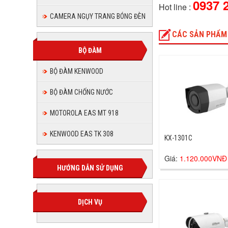
0937 
Hot line :
CAMERA NGỤY TRANG BÓNG ĐÈN
CÁC SẢN PHẨM
BỘ ĐÀM
BỘ ĐÀM KENWOOD
BỘ ĐÀM CHỐNG NƯỚC
MOTOROLA EAS MT 918
KENWOOD EAS TK 308
KX-1301C
Giá:
1.120.000VNĐ
HƯỚNG DẪN SỬ DỤNG
DỊCH VỤ