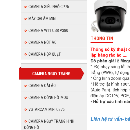
CAMERA SIÊU NHỎ CP75
MÁY GHI ÂM MINI
CAMERA W11 USB V380
THÔNG TIN
CAMERA NÚT ÁO
Thông số kỹ thuật c
lập hàng rào ảo ....
CAMERA HỘP QUẸT
Độ phân giải 2 Meg
* Độ nhạy sáng tối 
trắng (AWB), tự động
CAMERA NGỤY TRANG
* Ống kính zoom quan
* Hỗ trợ lật hình 180
CAMERA CÀI ÁO
(Auto Pan), tích hợp
điện áp DC12V, POE, 
CAMERA ĐỒNG HỒ IMOU
• Hỗ trợ các tính n
VSTARCAM MINI CB75
Liên hệ tư vấn- b
CAMERA NGỤY TRANG HÌNH
ĐỒNG HỒ