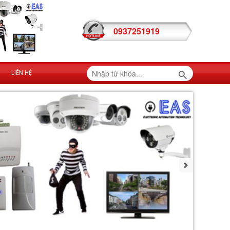
0937251919
LIÊN HỆ