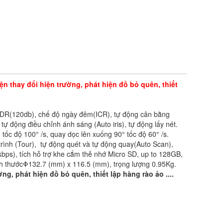
n thay đổi hiện trường, phát hiện đồ bỏ quên, thiết
 WDR(120db), chế độ ngày đêm(ICR), tự động cân bằng
động điều chỉnh ánh sáng (Auto iris), tự động lấy nét.
 độ 100° /s, quay dọc lên xuống 90° tốc độ 60° /s.
 trình (Tour), tự động quét và tự động quay(Auto Scan),
ps), tích hỗ trợ khe cắm thẻ nhớ Micro SD, up to 128GB,
ch thướcΦ132.7 (mm) x 116.5 (mm), trọng lượng 0.95Kg.
g, phát hiện đồ bỏ quên, thiết lập hàng rào ảo ....