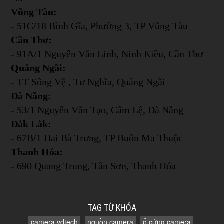
Vũng Tàu:
- 51C/18 Bình Gĩa, Phường 3, TP Vũng Tàu
Cần Thơ:
- 91A/1 Nguyễn Văn Linh, Ninh Kiều, Cần Thơ
Quảng Ngãi:
- TT Sông Vệ , Tư Nghĩa, Quảng Ngãi
Đà Nẵng:
- 53/1 Nguyễn Văn Tạo, Cẩm Lệ, Đà Nẵng
Đắk Lắk:
- 67B/1 Hai Bà Trưng, TP Buôn Ma Thuộc
Thanh Hóa:
- 690 Quang Trung, Tân Sơn, Thanh Hóa
TAG TỪ KHÓA
camera vdtech
nguồn camera
ổ cứng camera