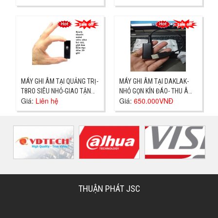
TẬN NƠI
MÁY GHI ÂM TẠI QUẢNG TRỊ-
MÁY GHI ÂM TẠI DAKLAK-
T8RO SIÊU NHỎ-GIAO TẬN
NHỎ GỌN KÍN ĐÁO- THU ÂM
Giá:
Liên hệ
Giá:
650.000VNĐ
NƠI
TO RÕ GIÁ 650K
THUẬN PHÁT JSC