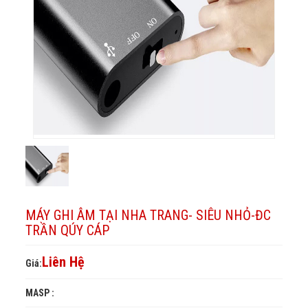
Qúy
TRANG-
siêu
ĐC
Cáp
nhỏ-
siêu
Trần
Qúy
ĐC
nhỏ-
Cáp
Trần
ĐC
Qúy
Trần
Cáp
Qúy
Cáp
MÁY GHI ÂM TẠI NHA TRANG- SIÊU NHỎ-ĐC
TRẦN QÚY CÁP
Liên Hệ
Giá:
MASP :