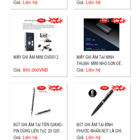
Giá:
Liên hệ
Giá:
Liên hệ
HÀNG TẠI DĨ AN- GIAO NGAY
ÂM TO RÕ
MÁY GHI ÂM MINI DVR012
MÁY GHI ÂM TẠI NINH
THUẬN- MINI NHỎ GỌN DỄ
Giá:
850.000VNĐ
Giá:
Liên hệ
DÙNG- ĐỊA CHỈ PHAN RANG
BÚT GHI ÂM TẠI TIỀN GIANG-
BÚT GHI ÂM TẠI BÌNH
PIN DÙNG LIÊN TỤC 20 GIỜ-
PHƯỚC-NHẤN NÚT LÀ GHI
Giá:
Liên hệ
Giá:
Liên hệ
ĐỊA CHỈ CHÂU THÀNH GIAO
ÂM- ĐỊA CHỈ ĐỒNG XOÀI