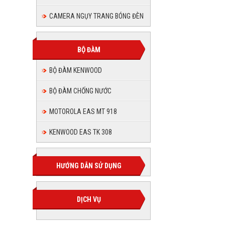
CAMERA NGỤY TRANG BÓNG ĐÈN
BỘ ĐÀM
BỘ ĐÀM KENWOOD
BỘ ĐÀM CHỐNG NƯỚC
MOTOROLA EAS MT 918
KENWOOD EAS TK 308
HƯỚNG DẪN SỬ DỤNG
DỊCH VỤ