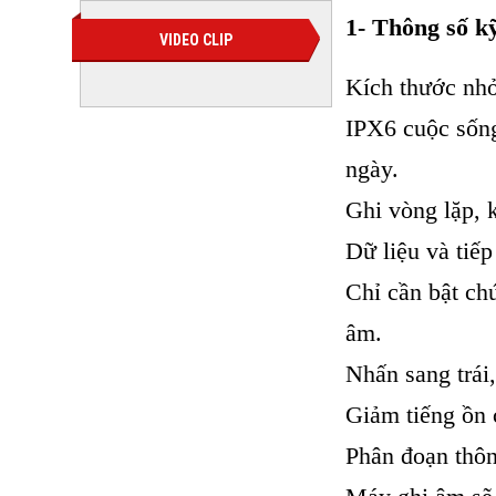
1- Thông số k
VIDEO CLIP
Kích thước nhỏ,
IPX6 cuộc sống
ngày.
Ghi vòng lặp, k
Dữ liệu và tiếp
Chỉ cần bật ch
âm.
Nhấn sang trái,
Giảm tiếng ồn 
Phân đoạn thôn