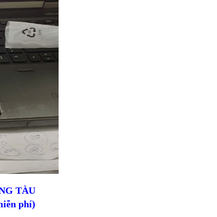
ŨNG TÀU
iễn phí)