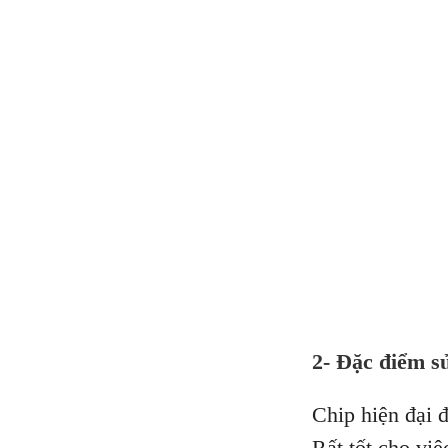
máy
2- Đặc điểm s
Chip hiện đại đ
Rất tốt cho vi