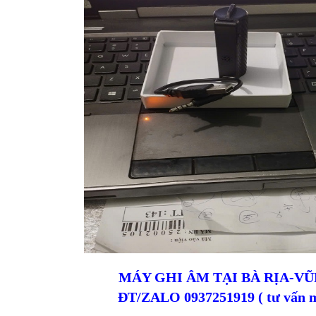
MÁY GHI ÂM TẠI BÀ RỊA-V
ĐT/ZALO 0937251919 ( tư vấn m