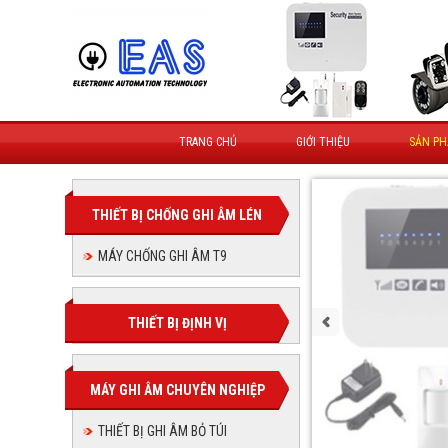
TRANG CHỦ
GIỚI THIỆU
SẢN P
THIẾT BỊ CHỐNG GHI ÂM LÉN
MÁY CHỐNG GHI ÂM T9
THIẾT BỊ ĐỊNH VỊ
MÁY GHI ÂM CHUYÊN NGHIỆP
THIẾT BỊ GHI ÂM BỎ TÚI