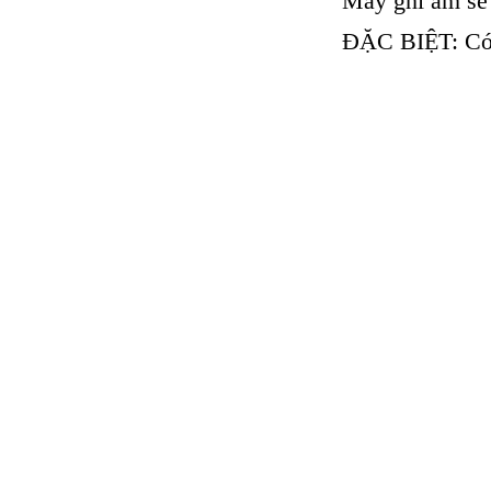
Máy ghi âm sẽ 
ĐẶC BIỆT: Có n