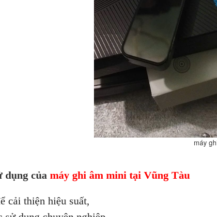
 ghi âm mini 
ử dụng của
máy ghi âm mini tại Vũng Tàu
ể cải thiện hiệu suất,
ệc sử dụng chuyên nghiệp,