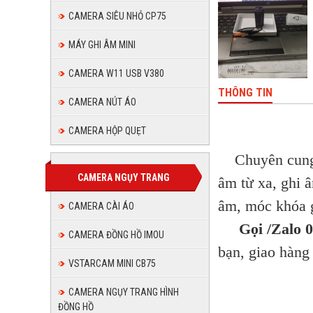
CAMERA SIÊU NHỎ CP75
MÁY GHI ÂM MINI
CAMERA W11 USB V380
THÔNG TIN
CAMERA NÚT ÁO
CAMERA HỘP QUẸT
Chuyên cung 
CAMERA NGỤY TRANG
âm từ xa, ghi 
âm, móc khóa g
CAMERA CÀI ÁO
Gọi /Zalo 
CAMERA ĐỒNG HỒ IMOU
bạn, giao hàng
VSTARCAM MINI CB75
CAMERA NGỤY TRANG HÌNH
ĐỒNG HỒ