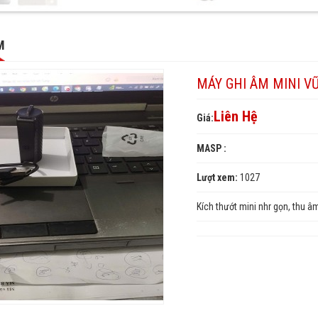
M
MÁY GHI ÂM MINI VŨ
Liên Hệ
Giá:
MASP :
Lượt xem:
1027
Kích thướt mini nhr gọn, thu â