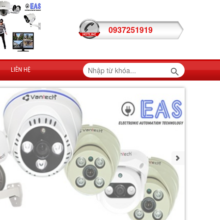
0937251919
LIÊN HỆ