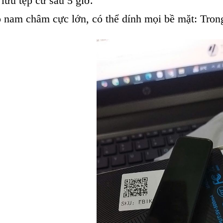
lưu tệp cứ sau 5 giờ.
am châm cực lớn, có thể dính mọi bề mặt: Trong x