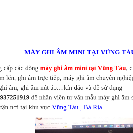
MÁY GHI ÂM MINI TẠI VŨNG TÀU
cấp các dòng
máy ghi âm mini tại Vũng Tàu
, 
âm lén, ghi âm trực tiếp, máy ghi âm chuyên nghiệ
hi âm, ghi âm nút áo....kín đáo và dễ sử dụng
0937251919
để nhân viên tư vấn mẫu máy ghi âm 
 tận nơi tại khu vực
Vũng Tàu , Bà Rịa