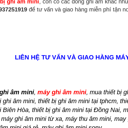
 bị ghi âm mini
, còn có các dòng ghi âm khác nh
937251919
để tư vấn và giao hàng miễn phí tận nơ
LIÊN HỆ TƯ VẤN VÀ GIAO HÀNG MÁY 
ị ghi âm mini
,
máy ghi âm mini
, mua thiết bị g
bị ghi âm mini, thiết bị ghi âm mini tại tphcm, th
i Biên Hòa, thiết bị ghi âm mini tại Đồng Nai,
, máy ghi âm mini từ xa, máy thu âm mini, may 
 âm mini giá rẻ, máy ghi âm mini sony