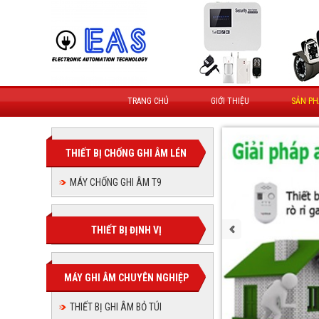
TRANG CHỦ
GIỚI THIỆU
SẢN P
THIẾT BỊ CHỐNG GHI ÂM LÉN
MÁY CHỐNG GHI ÂM T9
THIẾT BỊ ĐỊNH VỊ
MÁY GHI ÂM CHUYÊN NGHIỆP
THIẾT BỊ GHI ÂM BỎ TÚI