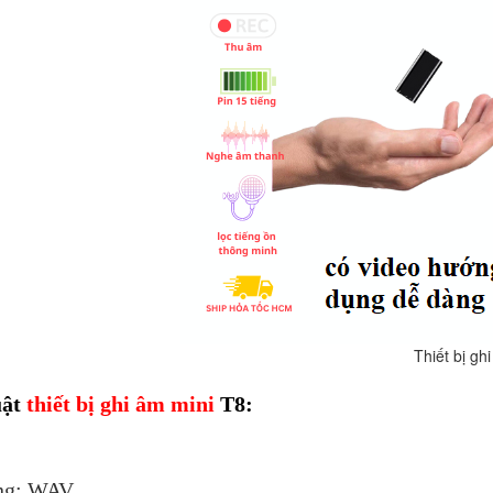
t bị ghi âm mi
uật
thiết bị ghi âm mini
T8:
ng: WAV