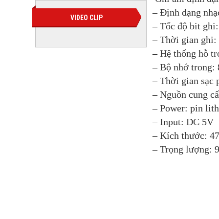
– Định dạng nh
VIDEO CLIP
– Tốc độ bit ghi
– Thời gian ghi
– Hệ thống hỗ tr
– Bộ nhớ trong:
– Thời gian sạc 
– Nguồn cung cấp
– Power: pin lit
– Input: DC 5V
– Kích thước: 
– Trọng lượng: 