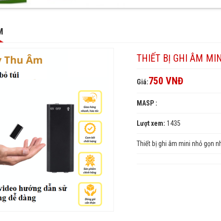
M
THIẾT BỊ GHI ÂM MIN
750 VNĐ
Giá:
MASP :
Lượt xem:
1435
Thiết bị ghi âm mini nhỏ gọn nh