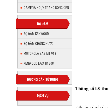
CAMERA NGỤY TRANG BÓNG ĐÈN
BỘ ĐÀM
BỘ ĐÀM KENWOOD
BỘ ĐÀM CHỐNG NƯỚC
MOTOROLA EAS MT 918
KENWOOD EAS TK 308
Thiế
HƯỚNG DẪN SỬ DỤNG
Thông số kỹ th
DỊCH VỤ
Ghi âm định dạ