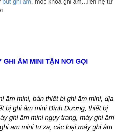
ư
bút ghi âm
, móc khóa ghi âm...liên hệ tư
i
GHI ÂM MINI TẬN NƠI GỌI
hi âm mini, bán thiết bị ghi âm mini, địa
iết bị ghi âm mini Bình Dương, thiết bị
 máy ghi âm mini ngụy trang, máy ghi âm
ghi am mini tu xa, các loại máy ghi âm