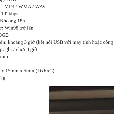
ạc: MP3 / WMA / WAV
: 192kbps
: Khoảng 18h
ợ: Win98 trở lên
 8GB
pin: khoảng 3 giờ (kết nối USB với máy tính hoặc cổng
: ghi / chơi 8 giờ
hium
47 x 15mm x 5mm (DxRxC)
92g