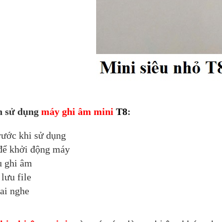
h sử dụng
máy ghi âm mini
T8
:
rước khi sử dụng
 để khởi động máy
ầu ghi âm
lưu file
tai nghe