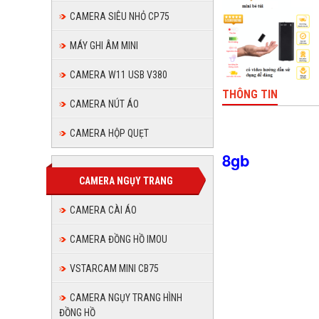
giờ
CAMERA SIÊU NHỎ CP75
MÁY GHI ÂM MINI
CAMERA W11 USB V380
THÔNG TIN
CAMERA NÚT ÁO
M
CAMERA HỘP QUẸT
8gb
CAMERA NGỤY TRANG
CAMERA CÀI ÁO
CAMERA ĐỒNG HỒ IMOU
VSTARCAM MINI CB75
CAMERA NGỤY TRANG HÌNH
ĐỒNG HỒ