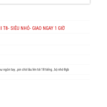
I T8- SIÊU NHỎ- GIAO NGAY 1 GIỜ
ư ngón tay , pin chờ lâu lên tới 18 tiếng , bộ nhớ 8gb