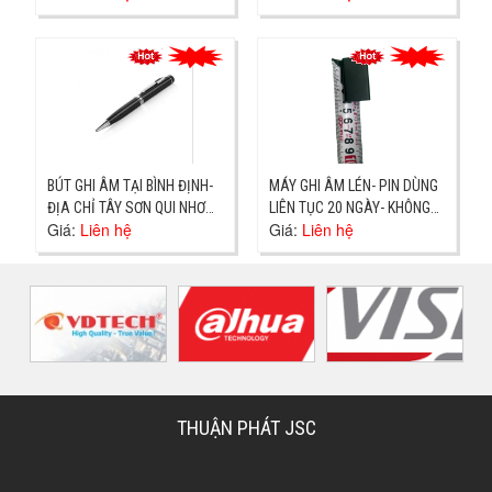
BÚT GHI ÂM TẠI BÌNH ĐỊNH-
MÁY GHI ÂM LÉN- PIN DÙNG
ĐỊA CHỈ TÂY SƠN QUI NHƠN-
LIÊN TỤC 20 NGÀY- KHÔNG
Giá:
Liên hệ
Giá:
Liên hệ
GIAO NGAY
CÀI ĐẶT GIAO NGAY
THUẬN PHÁT JSC