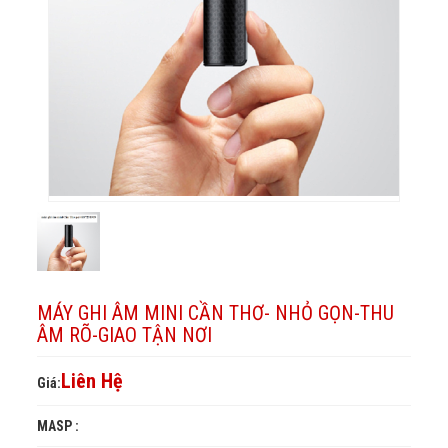
RÕ-
Thơ-
NƠI
NHỎ
THU
GIAO
TẬN
GỌN-
NHỎ
ÂM
NƠI
RÕ-
THU
GỌN-
GIAO
ÂM
THU
TẬN
RÕ-
NƠI
ÂM
GIAO
RÕ-
TẬN
GIAO
NƠI
TẬN
MÁY GHI ÂM MINI CẦN THƠ- NHỎ GỌN-THU
NƠI
ÂM RÕ-GIAO TẬN NƠI
Liên Hệ
Giá:
MASP :