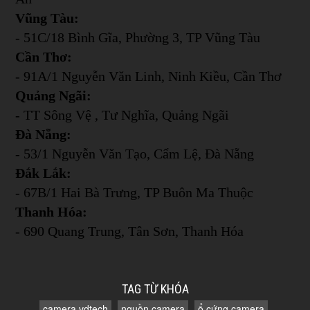
Vũng Tàu:
- 51C/18 Bình Gĩa, Phường 3, TP Vũng Tàu
Cần Thơ:
- 91A/1 Nguyễn Văn Linh, Ninh Kiều, Cần Thơ
Quảng Ngãi:
- TT Sông Vệ , Tư Nghĩa, Quảng Ngãi
Đà Nẵng:
- 53/1 Nguyễn Văn Tạo, Cẩm Lệ, Đà Nẵng
Đắk Lắk:
- 67B/1 Hai Bà Trưng, TP Buôn Ma Thuộc
Thanh Hóa:
- 690 Quang Trung, Tân Sơn, Thanh Hóa
TAG TỪ KHÓA
camera vdtech
nguồn camera
ổ cứng camera