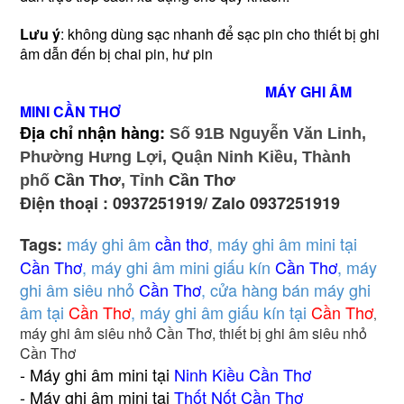
Lưu ý
: không dùng sạc nhanh để sạc pin cho thiết bị ghi
âm dẫn đến bị chai pin, hư pin
MÁY GHI ÂM
MINI CẦN THƠ
Địa chỉ nhận hàng:
Số 91B Nguyễn Văn Linh,
Phường Hưng Lợi, Quận Ninh Kiều, Thành
phố
Cần Thơ
, Tỉnh
Cần Thơ
Điện thoại : 0937251919/ Zalo 0937251919
máy ghi âm
cần thơ
, máy ghi âm mini tại
Tags:
Cần Thơ
, máy ghi âm mini giấu kín
Cần Thơ
, máy
ghi âm siêu nhỏ
Cần Thơ
, cửa hàng bán máy ghi
âm tại
Cần Thơ
, máy ghi âm giấu kín tại
Cần Thơ
,
máy ghi âm siêu nhỏ Cần Thơ, thiết bị ghi âm siêu nhỏ
Cần Thơ
- Máy ghi âm mini tại
Ninh Kiều Cần Thơ
- Máy ghi âm mini tại
Thốt Nốt Cần Thơ