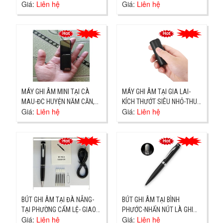
Giá:
Liên hệ
Giá:
Liên hệ
TUY HÒA
LIÊN TỤC 10 GIỜ- ĐC TRẦN
QÚY CÁP
MÁY GHI ÂM MINI TẠI CÀ
MÁY GHI ÂM TẠI GIA LAI-
MAU-ĐC HUYỆN NĂM CĂN,
KÍCH THƯỚT SIÊU NHỎ-THU
Giá:
Liên hệ
Giá:
Liên hệ
GIAO NHANH
ÂM TO RÕ
BÚT GHI ÂM TẠI ĐÀ NẴNG-
BÚT GHI ÂM TẠI BÌNH
TẠI PHƯỜNG CẨM LỆ- GIAO
PHƯỚC-NHẤN NÚT LÀ GHI
Giá:
Liên hệ
Giá:
Liên hệ
NGAY
ÂM- ĐỊA CHỈ ĐỒNG XOÀI