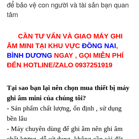
để bảo vệ con người và tài sản bạn quan
tâm
CẦN TƯ VẤN VÀ GIAO MÁY GHI
ÂM MINI TẠI KHU VỰC
ĐỒNG NAI
,
BÌNH DƯƠNG
NGAY , GỌI MIỄN PHÍ
ĐẾN HOTLINE/ZALO 0937251919
Tại sao bạn lại nên chọn mua thiết bị máy
ghi âm mini của chúng tôi?
- Sản phẩm chất lượng, ổn định , sử dụng
bền lâu
- Máy chuyên dùng để ghi âm nên ghi âm
chất lượng, dễ sử dụng, không cần cài đặt