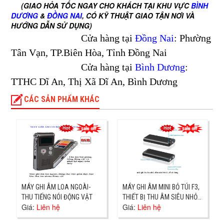
(GIAO HỎA TỐC NGAY CHO KHÁCH TẠI KHU VỰC
BÌNH
DƯƠNG
&
ĐỒNG NAI
, CÓ KỸ THUẬT GIAO TẬN NƠI VÀ
HƯỚNG DẪN SỬ DỤNG)
Cửa hàng tại
Đồng Nai
: Phường
Tân Vạn, TP.Biên Hòa, Tỉnh Đồng Nai
Cửa hàng tại
Bình Dương
:
TTHC Dĩ An, Thị Xã Dĩ An, Bình Dương
CÁC SẢN PHẨM KHÁC
MÁY GHI ÂM LOA NGOÀI-
MÁY GHI ÂM MINI BỎ TÚI F3,
THU TIẾNG NÓI ĐỘNG VẬT
THIẾT BỊ THU ÂM SIÊU NHỎ
Giá:
Liên hệ
Giá:
Liên hệ
0937251919