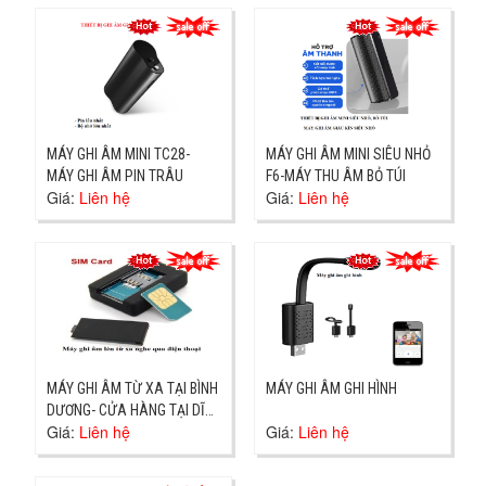
MÁY GHI ÂM MINI TC28-
MÁY GHI ÂM MINI SIÊU NHỎ
MÁY GHI ÂM PIN TRÂU
F6-MÁY THU ÂM BỎ TÚI
Giá:
Liên hệ
Giá:
Liên hệ
MÁY GHI ÂM TỪ XA TẠI BÌNH
MÁY GHI ÂM GHI HÌNH
DƯƠNG- CỬA HÀNG TẠI DĨ
Giá:
Liên hệ
Giá:
Liên hệ
AN-GIAO TẬN NƠI