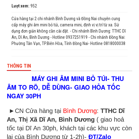
Lượt xem:
952
Cửa hàng tại 2 chi nhánh Bình Dương và Đồng Nai chuyên cung
cấp máy ghi âm mini bỏ túi, camera mini, định vị vị trí từ xa. Sử
dụng đơn giản không cần cài đặt. - Chi nhánh Bình Dương: TTHC Dĩ
An, Dĩ An, Bình Dương - Hotline 0937251919 - Chi nhánh Đồng Nai:
Phường Tân Vạn, TP.Biên Hòa, Tỉnh Đồng Nai- Hotline 0818000038
THÔNG TIN
MÁY GHI ÂM MINI BỎ TÚI- THU
ÂM TO RÕ, DỄ DÙNG- GIAO HỎA TỐC
NGAY 30PH
►CN Cửa hàng tại
Bình Dương
:
TTHC Dĩ
An, Thị Xã Dĩ An, Bình Dương
( giao hoả
tốc tại Dĩ An 30ph, khách tại các khu vực còn
lại của Bình Dương từ 1-2h)-
ĐT/Zalo