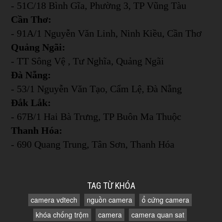
- 51C/18 Bình Gĩa, Phường 3, TP Vũng Tàu
Cần Thơ:
- 91A/1 Nguyễn Văn Linh, Ninh Kiều, Cần Thơ
Quảng Ngãi:
- TT Sông Vệ , Tư Nghĩa, Quảng Ngãi
Đà Nẵng:
- 53/1 Nguyễn Văn Tạo, Cẩm Lệ, Đà Nẵng
Đắk Lắk:
- 67B/1 Hai Bà Trưng, TP Buôn Ma Thuộc
Thanh Hóa:
- 690 Quang Trung, Tân Sơn, Thanh Hóa
TAG TỪ KHÓA
camera vdtech
nguồn camera
ổ cứng camera
khóa chống trộm
camera
camera quan sat