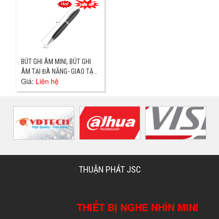
BÚT GHI ÂM MINI, BÚT GHI
ÂM TẠI ĐÀ NẴNG- GIAO TẬN
Giá:
Liên hệ
NƠI
THUẬN PHÁT JSC
THIẾT BỊ NGHE NHÌN MINI