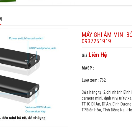
M
MÁY GHI ÂM MINI BỎ
0937251919
Liên Hệ
Giá:
MASP :
Lượt xem:
762
Cửa hàng tại 2 chi nhánh Bình
camera mini, định vị vị trí từ 
TTHC Dĩ An, Dĩ An, Bình Dương
TP.Biên Hòa, Tỉnh Đồng Nai- H