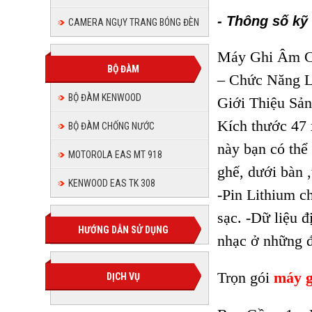
- Thông số kỹ
CAMERA NGỤY TRANG BÓNG ĐÈN
Máy Ghi Âm Ca
BỘ ĐÀM
– Chức Năng L
BỘ ĐÀM KENWOOD
Giới Thiệu Sả
Kích thước 47 
BỘ ĐÀM CHỐNG NƯỚC
này bạn có thể 
MOTOROLA EAS MT 918
ghế, dưới bàn 
KENWOOD EAS TK 308
-Pin Lithium ch
sạc. -Dữ liệu 
HƯỚNG DẪN SỬ DỤNG
nhạc ở những 
Trọn gói
máy g
DỊCH VỤ