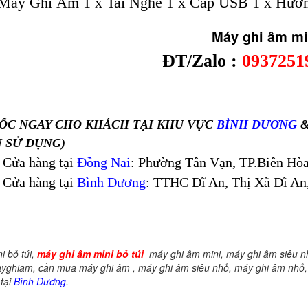
Máy Ghi Âm 1 x Tai Nghe 1 x Cáp USB 1 x Hướn
ghi âm mini J
ĐT/Zalo :
0937251
ỐC NGAY CHO KHÁCH TẠI KHU VỰC
BÌNH DƯƠNG
 SỬ DỤNG)
ng tại
Đồng Nai
: Phường Tân Vạn, TP.Biên Hòa
ng tại
Bình Dương
: TTHC Dĩ An, Thị Xã Dĩ An
 bỏ túi,
máy ghi âm mini bỏ túi
máy ghi âm mini, máy ghi âm siêu n
yghiam, cần mua máy ghi âm , máy ghi âm siêu nhỏ, máy ghi âm nhỏ, 
 tại
Bình Dương
.