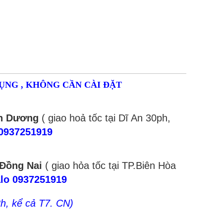
DỤNG , KHÔNG CẦN CÀI ĐẶT
nh Dương
( giao hoả tốc tại Dĩ An 30ph,
 0937251919
 Đồng Nai
( giao hỏa tốc tại TP.Biên Hòa
lo 0937251919
2h, kể cả T7. CN)