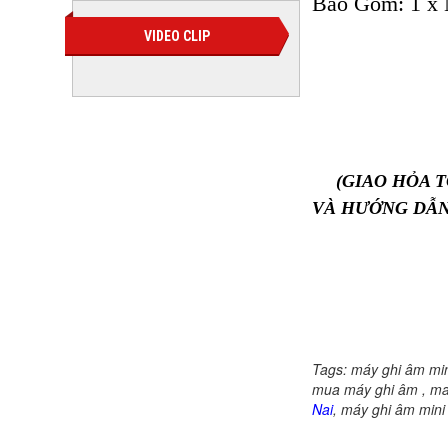
Bao Gồm: 1 x 
VIDEO CLIP
Máy 
(GIAO HỎA T
VÀ HƯỚNG DẪN
Cửa hà
Cửa hà
Tags: máy ghi âm mini
mua máy ghi âm , ma
Nai
, máy ghi âm mini