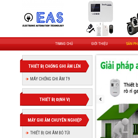
TRANG CHỦ
GIỚI THIỆU
SẢN P
THIẾT BỊ CHỐNG GHI ÂM LÉN
MÁY CHỐNG GHI ÂM T9
THIẾT BỊ ĐỊNH VỊ
MÁY GHI ÂM CHUYÊN NGHIỆP
THIẾT BỊ GHI ÂM BỎ TÚI