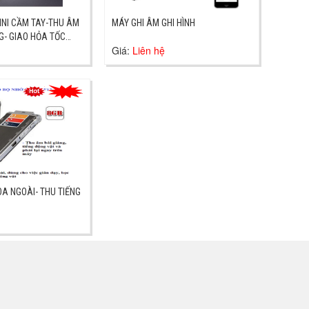
INI CẦM TAY-THU ÂM
MÁY GHI ÂM GHI HÌNH
G- GIAO HỎA TỐC
Giá:
Liên hệ
OA NGOÀI- THU TIẾNG