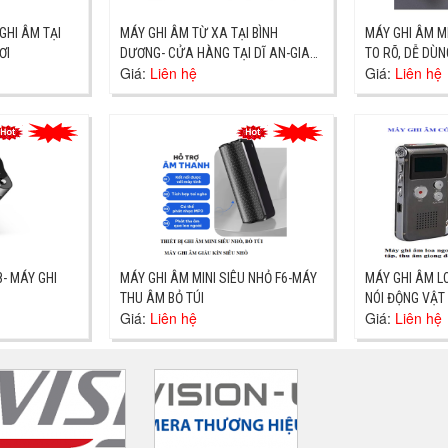
 GHI ÂM TẠI
MÁY GHI ÂM TỪ XA TẠI BÌNH
MÁY GHI ÂM M
ƠI
DƯƠNG- CỬA HÀNG TẠI DĨ AN-GIAO
TO RÕ, DỄ DÙN
Giá:
Liên hệ
Giá:
Liên hệ
TẬN NƠI
30PH
8- MÁY GHI
MÁY GHI ÂM MINI SIÊU NHỎ F6-MÁY
MÁY GHI ÂM L
THU ÂM BỎ TÚI
NÓI ĐỘNG VẬT
Giá:
Liên hệ
Giá:
Liên hệ