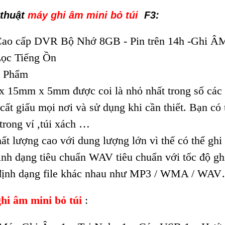
 thuật
máy ghi âm mini bỏ túi
F3:
o cấp DVR Bộ Nhớ 8GB - Pin trên 14h -Ghi ÂM
ọc Tiếng Ồn
n Phẩm
x 15mm x 5mm được coi là nhỏ nhất trong số các 
cất giấu mọi nơi và sử dụng khi cần thiết. Bạn có 
,trong ví ,túi xách …
ất lượng cao với dung lượng lớn vì thế có thể ghi
định dạng tiêu chuẩn WAV tiêu chuẩn với tốc độ gh
định dạng file khác nhau như MP3 / WMA / WA
hi âm mini bỏ túi
: