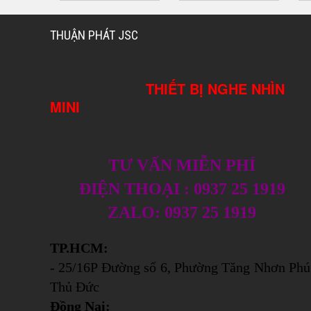
THUẬN PHÁT JSC
THIẾT BỊ NGHE NHÌN
MINI
TƯ VẤN MIỄN PHÍ
ĐIỆN THOẠI : 0937 25 1919
ZALO: 0937 25 1919
TP.HCM:
- 25/16P Đường số 6, Phường Tăng Nhơn Phú
Thủ Đức
Đồng Nai: