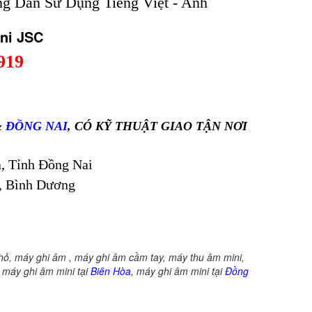
g Dẫn Sử Dụng Tiếng Việt - Anh
SC
919
&
ĐỒNG NAI
, CÓ KỸ THUẬT GIAO TẬN NƠI
, Tỉnh Đồng Nai
, Bình Dương
hỏ, máy ghi âm , máy ghi âm cầm tay, máy thu âm mini,
máy ghi âm mini tại
Biên Hòa
, máy ghi âm mini tại
Đồng