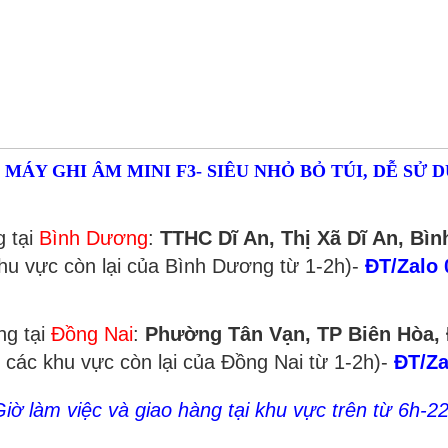
19
1919
MÁY GHI ÂM MINI F3- SIÊU NHỎ BỎ TÚI, DỄ SỬ 
 tại
Bình Dương
:
TTHC Dĩ An, Thị Xã Dĩ An, Bì
khu vực còn lại của Bình Dương từ 1-2h)-
ĐT/Zalo
g tại
Đồng Nai
:
Phường Tân Vạn, TP Biên Hòa,
i các khu vực còn lại của Đồng Nai từ 1-2h)-
ĐT/Za
iờ làm việc và giao hàng tại khu vực trên từ 6h-2