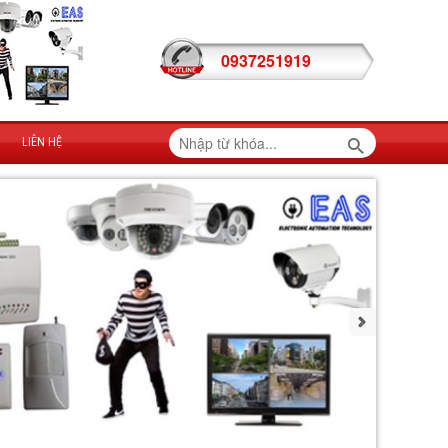
0937251919
LIÊN HỆ