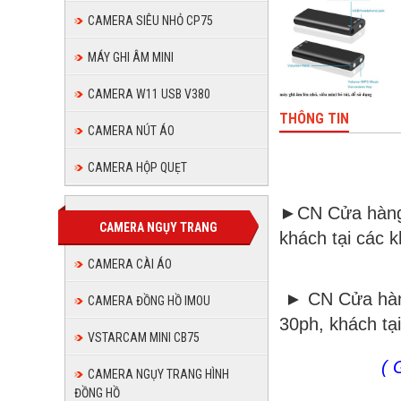
SIÊU
09372519
CAMERA SIÊU NHỎ CP75
NHỎ
MÁY GHI ÂM MINI
093725
CAMERA W11 USB V380
THÔNG TIN
CAMERA NÚT ÁO
CAMERA HỘP QUẸT
►CN Cửa hàng
CAMERA NGỤY TRANG
khách tại các 
CAMERA CÀI ÁO
► CN Cửa hàn
CAMERA ĐỒNG HỒ IMOU
30ph, khách tạ
VSTARCAM MINI CB75
( G
CAMERA NGỤY TRANG HÌNH
ĐỒNG HỒ