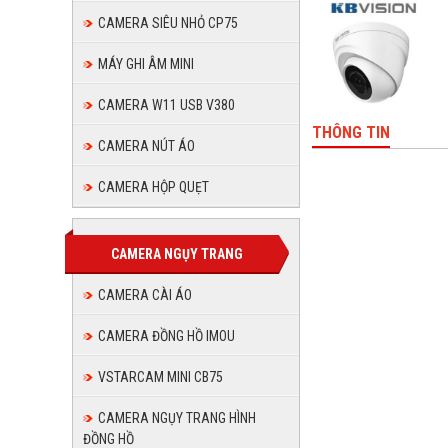
CAMERA SIÊU NHỎ CP75
MÁY GHI ÂM MINI
CAMERA W11 USB V380
THÔNG TIN
CAMERA NÚT ÁO
CAMERA HỘP QUẸT
CAMERA NGỤY TRANG
CAMERA CÀI ÁO
CAMERA ĐỒNG HỒ IMOU
VSTARCAM MINI CB75
CAMERA NGỤY TRANG HÌNH
ĐỒNG HỒ