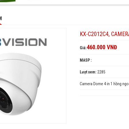
,
4,
M
KX-C2012C4, CAMER
N
ON
460.000 VNĐ
Giá:
MASP :
4
Lượt xem:
2285
Camera Dome 4 in 1 hồng ngo