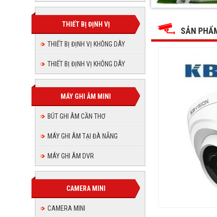
KX-
KX-
KX-
KX-
KX-
KX-
C2012C4,
C2012C4,
C2012C4,
C2012C4,
Camera
THIẾT BỊ ĐỊNH VỊ
Camera
C2012C4
C2012C
Camera
KBVISION
SẢN PHẨ
KBVISION
Camera
KX-
KBVISION
KX-
Camera
C2012C4
THIẾT BỊ ĐỊNH VỊ KHÔNG DÂY
Camera
KX-
C2012C4
KBVISION
C2012C4
KBVISIO
KX-
THIẾT BỊ ĐỊNH VỊ KHÔNG DÂY
KBVISI
C2012C4
KX-
KX-
C2012C4
MÁY GHI ÂM MINI
C2012C
BÚT GHI ÂM CẦN THƠ
MÁY GHI ÂM TẠI ĐÀ NẴNG
MÁY GHI ÂM DVR
CAMERA MINI
CAMERA MINI