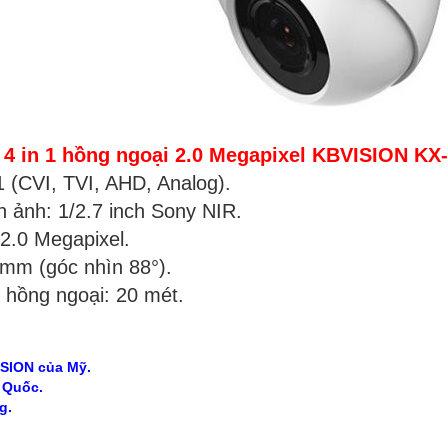
4 in 1 hồng ngoại 2.0 Megapixel KBVISION KX
 1 (CVI, TVI, AHD, Analog).
h ảnh: 1/2.7 inch Sony NIR.
 2.0 Megapixel.
6mm (góc nhìn 88°).
 hồng ngoại: 20 mét.
ISION của Mỹ.
g Quốc.
g.