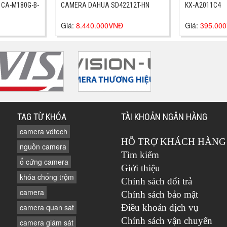
 CA-M180G-B-
CAMERA DAHUA SD42212T-HN
KX-A2011C4
Giá:
8.440.000VNĐ
Giá:
395.00
TAG TỪ KHÓA
TÀI KHOẢN NGÂN HÀNG
camera vdtech
HỖ TRỢ KHÁCH HÀNG
nguồn camera
Tìm kiếm
ổ cứng camera
Giới thiệu
khóa chống trộm
Chính sách đổi trả
camera
Chính sách bảo mật
camera quan sat
Điều khoản dịch vụ
Chính sách vận chuyển
camera giám sát