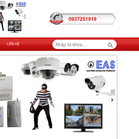
0937251919
LIÊN HỆ