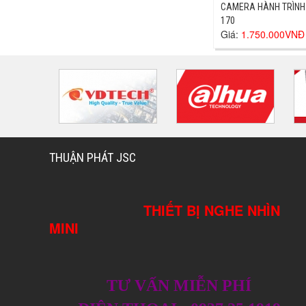
CAMERA HÀNH TRÌNH
170
Giá:
1.750.000VNĐ
THUẬN PHÁT JSC
THIẾT BỊ NGHE NHÌN
MINI
TƯ VẤN MIỄN PHÍ