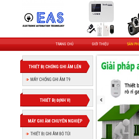
TRANG CHỦ
GIỚI THIỆU
SẢN P
THIẾT BỊ CHỐNG GHI ÂM LÉN
MÁY CHỐNG GHI ÂM T9
THIẾT BỊ ĐỊNH VỊ
MÁY GHI ÂM CHUYÊN NGHIỆP
THIẾT BỊ GHI ÂM BỎ TÚI