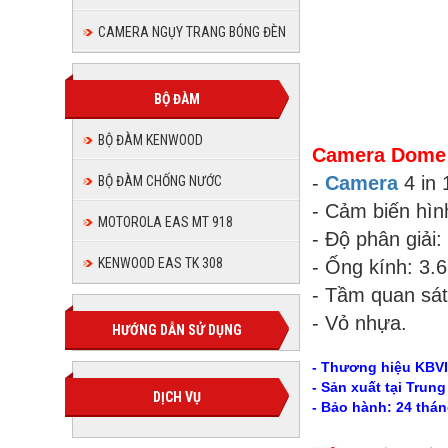
CAMERA NGỤY TRANG BÓNG ĐÈN
BỘ ĐÀM
BỘ ĐÀM KENWOOD
Camera Dome 
-
Camera
4 in
BỘ ĐÀM CHỐNG NƯỚC
- Cảm biến hìn
MOTOROLA EAS MT 918
- Độ phân giải:
KENWOOD EAS TK 308
- Ống kính: 3.
- Tầm quan sát
- Vỏ nhựa.
HƯỚNG DẪN SỬ DỤNG
- Thương hiệu KBV
- Sản xuất tại Trun
DỊCH VỤ
- Bảo hành: 24 thán