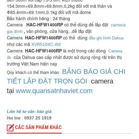
154.3mm×69.8mm×69.8mm.0,2kg đối với mã thân và
Φ85.4mm×69.1mm,0.1kg đối với mã dome
Bảo hành chính hãng : 24 tháng
Camera
HAC-HFW1400RP
có thể dùng để lắp đặt
camera
,
văn phòng, cửa hàng...dễ lắp đặt
gia đình
Camera
HAC-HFW1400RP
có thể dùng
đầu ghi hình Dahua
như các mã
XVR5104C-4M
Camera
HAC-HFW1400RP
là một trong các dòng
Camera
của Dahua cao cấp nhất được sử dụng rộng rãi trên thị
4k
trường Việt Nam hiện nay
BẢNG BÁO GIÁ CHI
Qúy khách có thể tham khảo
TIẾT LẮP ĐẶT TRỌN GÓI
camera
tại
www.quansatnhaviet.com
Liên hệ tư vấn- báo giá
:
0937 25 1919
Hot line :
CÁC SẢN PHẨM KHÁC