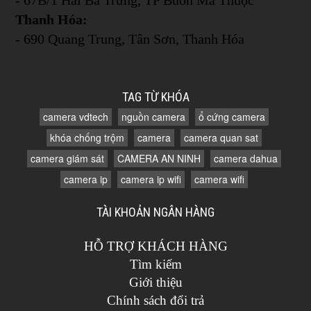
Thanh Hóa:
- 690 Quang Trung, Tân Sơn, Thanh Hóa
TAG TỪ KHÓA
camera vdtech
nguồn camera
ổ cứng camera
khóa chống trộm
camera
camera quan sat
camera giám sát
CAMERA AN NINH
camera dahua
camera ip
camera ip wifi
camera wifi
TÀI KHOẢN NGÂN HÀNG
HỖ TRỢ KHÁCH HÀNG
Tìm kiếm
Giới thiệu
Chính sách đổi trả