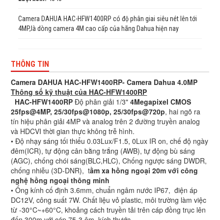
Camera DAHUA HAC-HFW1400RP có độ phân giai siêu nét lên tới
4MP,là dòng camera 4M cao cấp của hãng Dahua hiện nay
THÔNG TIN
Camera DAHUA HAC-HFW1400RP- Camera Dahua 4.0MP
Thông số kỹ thuật của HAC-HFW1400RP
HAC-HFW1400RP
Độ phân giải 1/3"
4Megapixel CMOS
25fps@4MP, 25/30fps@1080p, 25/30fps@720p
, hai ngõ ra
tín hiệu phân giải 4MP và analog trên 2 đường truyền analog
và HDCVI thời gian thực không trễ hình.
• Độ nhạy sáng tối thiểu 0.03Lux/F1.5, 0Lux IR on, chế độ ngày
đêm(ICR), tự động cân bằng trắng (AWB), tự động bù sáng
(AGC), chống chói sáng(BLC,HLC), Chống ngược sáng DWDR,
chống nhiễu (3D-DNR), t
ầm xa hồng ngoại 20m với công
nghệ hồng ngoại thông minh
• Ống kính cố định 3.6mm, chuẩn ngâm nước IP67, điện áp
DC12V, công suất 7W. Chất liệu vỏ plastic, môi trường làm việc
từ -30°C~+60°C, khoảng cách truyền tải trên cáp đồng trục lên
đến 300m với cáp 75-3 ôm, kích thước