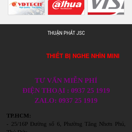
THUẬN PHÁT JSC
THIẾT BỊ NGHE NHÌN MINI
TƯ VẤN MIỄN PHÍ
ĐIỆN THOẠI : 0937 25 1919
ZALO: 0937 25 1919
TP.HCM:
- 25/16P Đường số 6, Phường Tăng Nhơn Phú,
Thủ Đức