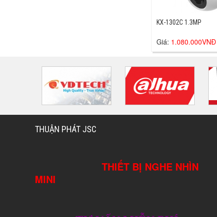
KX-1302C 1.3MP
Giá:
1.080.000VNĐ
THUẬN PHÁT JSC
THIẾT BỊ NGHE NHÌN
MINI