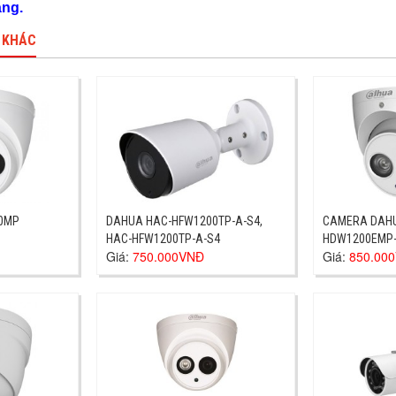
áng.
 KHÁC
1100EMH 1.0MP
DAHUA HAC-HFW1200TP-A-S4,
CAMERA DAHU
HAC-HFW1200TP-A-S4
HDW1200EMP-
Giá:
750.000VNĐ
Giá:
850.00
HDW1200EMP-