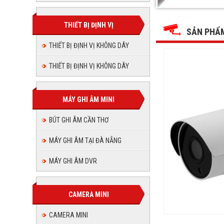
HAC-
HAC-
HAC-
HAC-
HAC-
HAC-
HFW1230SLP,
HFW1230SLP,
HFW1230SLP,
HFW1230SL
camera
THIẾT BỊ ĐỊNH VỊ
camera
HFW1230
HFW123
camera
HAC-
SẢN PHẨ
HAC-
camera
HFW1230SLP
HAC-
HFW1230SLP
camera
THIẾT BỊ ĐỊNH VỊ KHÔNG DÂY
camera
HFW1230SLP
HAC-
HAC-
HFW1230S
THIẾT BỊ ĐỊNH VỊ KHÔNG DÂY
HAC-
HFW1230
HFW12
MÁY GHI ÂM MINI
BÚT GHI ÂM CẦN THƠ
MÁY GHI ÂM TẠI ĐÀ NẴNG
MÁY GHI ÂM DVR
CAMERA MINI
CAMERA MINI