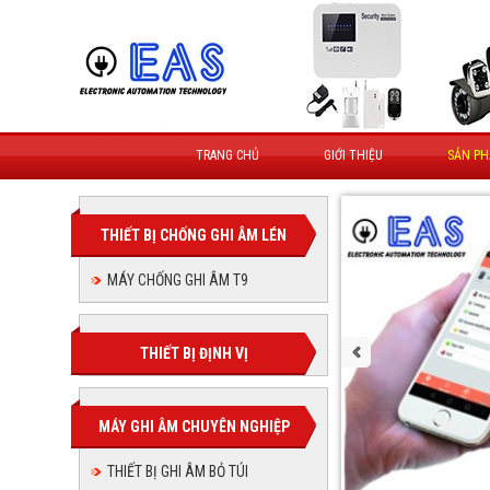
TRANG CHỦ
GIỚI THIỆU
SẢN P
THIẾT BỊ CHỐNG GHI ÂM LÉN
MÁY CHỐNG GHI ÂM T9
THIẾT BỊ ĐỊNH VỊ
MÁY GHI ÂM CHUYÊN NGHIỆP
THIẾT BỊ GHI ÂM BỎ TÚI