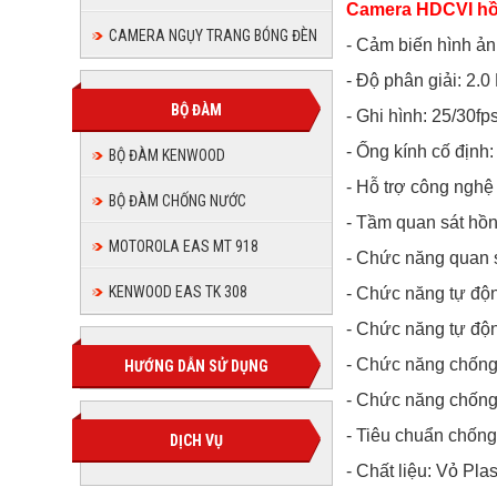
Camera HDCVI hồ
CAMERA NGỤY TRANG BÓNG ĐÈN
- Cảm biến hình ảnh
- Độ phân giải: 2.0
BỘ ĐÀM
- Ghi hình: 25/30f
- Ống kính cố định
BỘ ĐÀM KENWOOD
- Hỗ trợ công nghệ
BỘ ĐÀM CHỐNG NƯỚC
- Tầm quan sát hồn
MOTOROLA EAS MT 918
- Chức năng quan 
KENWOOD EAS TK 308
- Chức năng tự độ
- Chức năng tự độ
- Chức năng chống
HƯỚNG DẪN SỬ DỤNG
- Chức năng chốn
- Tiêu chuẩn chống 
DỊCH VỤ
- Chất liệu: Vỏ Plas