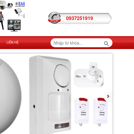
0937251919
LIÊN HỆ