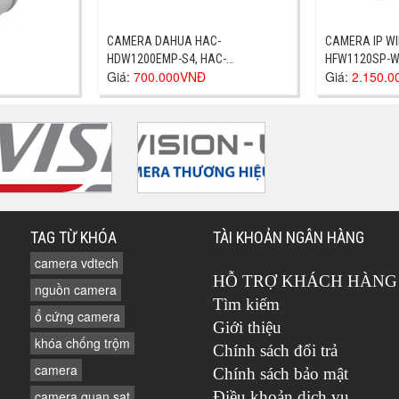
CAMERA DAHUA HAC-
CAMERA IP WI
HDW1200EMP-S4, HAC-
HFW1120SP-
Giá:
700.000VNĐ
Giá:
2.150.
HDW1200EMP-S4
TAG TỪ KHÓA
TÀI KHOẢN NGÂN HÀNG
camera vdtech
HỖ TRỢ KHÁCH HÀNG
nguồn camera
Tìm kiếm
ổ cứng camera
Giới thiệu
khóa chống trộm
Chính sách đổi trả
camera
Chính sách bảo mật
camera quan sat
Điều khoản dịch vụ