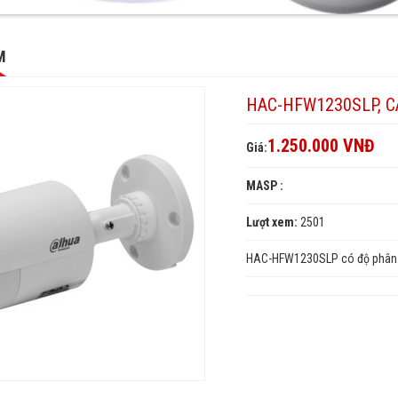
P,
SLP,
0SLP,
M
HAC-HFW1230SLP, 
LP
SLP
1.250.000 VNĐ
Giá:
30SLP
MASP :
Lượt xem:
2501
HAC-HFW1230SLP có độ phân g