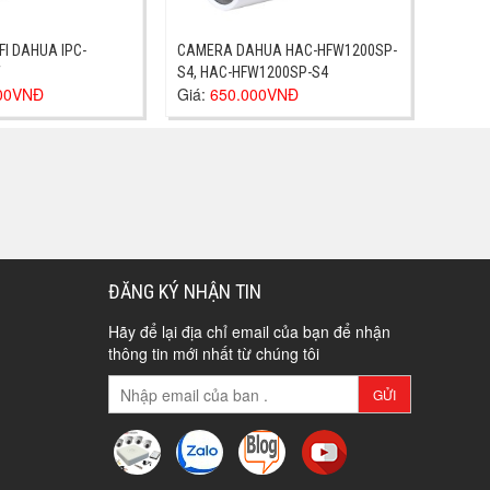
FI DAHUA IPC-
CAMERA DAHUA HAC-HFW1200SP-
W
S4, HAC-HFW1200SP-S4
000VNĐ
Giá:
650.000VNĐ
ĐĂNG KÝ NHẬN TIN
Hãy để lại địa chỉ email của bạn để nhận
thông tin mới nhất từ chúng tôi
GỬI