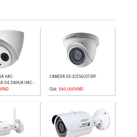
A HAC-
CAMERA DS-2CE56C0T-IRP
A-S4, DAHUA HAC-
0VNĐ
Giá:
540.000VNĐ
A-S4