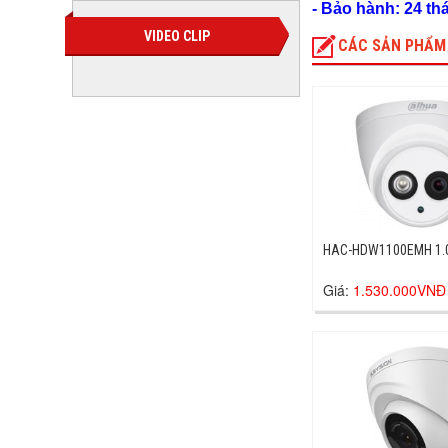
- Bảo hành: 24 th
VIDEO CLIP
CÁC SẢN PHẨM
HAC-HDW
Giá:
1.530.000VNĐ