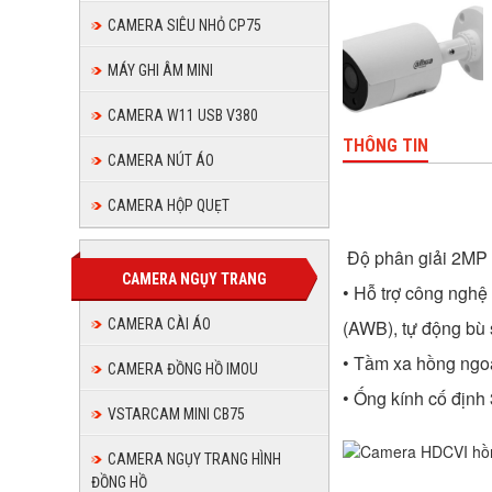
CAMERA SIÊU NHỎ CP75
MÁY GHI ÂM MINI
CAMERA W11 USB V380
THÔNG TIN
CAMERA NÚT ÁO
CAMERA HỘP QUẸT
Độ phân giải 2MP 
CAMERA NGỤY TRANG
• Hỗ trợ công nghệ
(AWB), tự động bù
CAMERA CÀI ÁO
• Tầm xa hồng ngo
CAMERA ĐỒNG HỒ IMOU
• Ống kính cố định
VSTARCAM MINI CB75
CAMERA NGỤY TRANG HÌNH
ĐỒNG HỒ