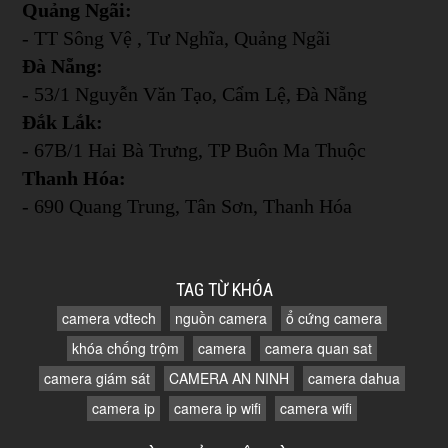
Quảng Ngãi:
- TT Sông Vệ , Tư Nghĩa, Quảng Ngãi
Đà Nẵng:
- 53/1 Nguyễn Văn Tạo, Cẩm Lệ, Đà Nẵng
Đắk Lắk:
- 67B/1 Hai Bà Trưng, TP Buôn Ma Thuộc
Thanh Hóa:
- 690 Quang Trung, Tân Sơn, Thanh Hóa
TAG TỪ KHÓA
camera vdtech
nguồn camera
ổ cứng camera
khóa chống trộm
camera
camera quan sat
camera giám sát
CAMERA AN NINH
camera dahua
camera ip
camera ip wifi
camera wifi