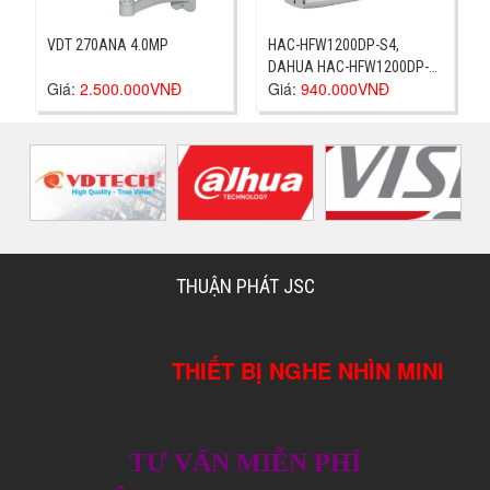
VDT 270ANA 4.0MP
HAC-HFW1200DP-S4,
DAHUA HAC-HFW1200DP-
Giá:
2.500.000VNĐ
Giá:
940.000VNĐ
S4
THUẬN PHÁT JSC
THIẾT BỊ NGHE NHÌN MINI
TƯ VẤN MIỄN PHÍ