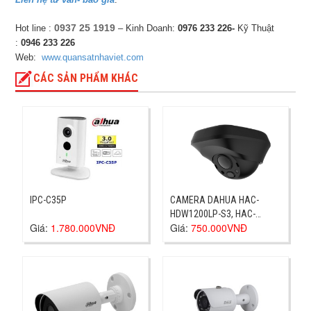
0937 25 1919
Hot line :
– Kinh Doanh:
0976 233 226-
Kỹ Thuật
:
0946 233 226
Web:
www.quansatnhaviet.com
CÁC SẢN PHẨM KHÁC
IPC-C35P
CAMERA DAHUA HAC-
HDW1200LP-S3, HAC-
Giá:
1.780.000VNĐ
Giá:
750.000VNĐ
HDW1200LP-S3