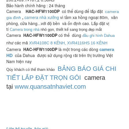
Bảo hành chính hãng : 24 tháng
Camera
HAC-HFW1100DP
có thể dùng để lắp đặt
camera
,
camera nhà xưởng
vì tầm xa hồng ngoại 80m, văn
gia đình
phòng, cửa hàng...với độ bền và ổn định cao. Lắp đặt vị
tí
Camera trong nhà
nhỏ gọn, thiết kế sang trọng đẹp mắt
Camera
HAC-HFW1100DP
có thể dùng
đầu ghi hình Dahua
như các mã
XVR4108C 8 KÊNH
,
XVR4116HS 16 KÊNH
Camera
HAC-HFW1100DP
là một trong các dòng
camera
của Dahua được sử dụng rộng rãi trên thị trường Việt
HD
Nam hiện nay
BẢNG BÁO GIÁ CHI
Qúy khách có thể tham khảo
TIẾT LẮP ĐẶT TRỌN GÓI
camera
tại
www.quansatnhaviet.com
Liên hệ tư vấn- báo giá
: