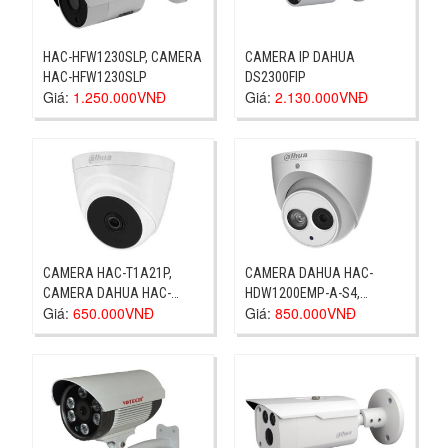
HAC-HFW1230SLP, CAMERA
CAMERA IP DAHUA
HAC-HFW1230SLP
DS2300FIP
Giá:
1.250.000VNĐ
Giá:
2.130.000VNĐ
CAMERA HAC-T1A21P,
CAMERA DAHUA HAC-
CAMERA DAHUA HAC-
HDW1200EMP-A-S4,
Giá:
650.000VNĐ
Giá:
850.000VNĐ
T1A21P, DAHUA HAC-
DAHUA HAC-HDW1200EMP-
T1A21P
A-S4