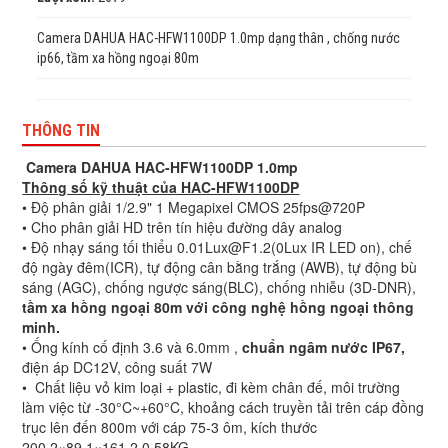
Camera DAHUA HAC-HFW1100DP 1.0mp dạng thân , chống nước
ip66, tầm xa hồng ngoại 80m
THÔNG TIN
Camera DAHUA HAC-HFW1100DP 1.0mp
Thông số kỹ thuật của HAC-HFW1100DP
• Độ phân giải 1/2.9" 1 Megapixel CMOS 25fps@720P
• Cho phân giải HD trên tín hiệu đường dây analog
• Độ nhạy sáng tối thiểu 0.01Lux@F1.2(0Lux IR LED on), chế
độ ngày đêm(ICR), tự động cân bằng trắng (AWB), tự động bù
sáng (AGC), chống ngược sáng(BLC), chống nhiễu (3D-DNR),
tầm xa hồng ngoại 80m với công nghệ hồng ngoại thông
minh.
• Ống kính cố định 3.6 và 6.0mm ,
chuẩn ngâm nước IP67,
điện áp DC12V, công suất 7W
• Chất liệu vỏ kim loại + plastic, đi kèm chân đế, môi trường
làm việc từ -30°C~+60°C, khoảng cách truyền tải trên cáp đồng
trục lên đến 800m với cáp 75-3 ôm, kích thước
200.2×89.1×161,2 0.58KG