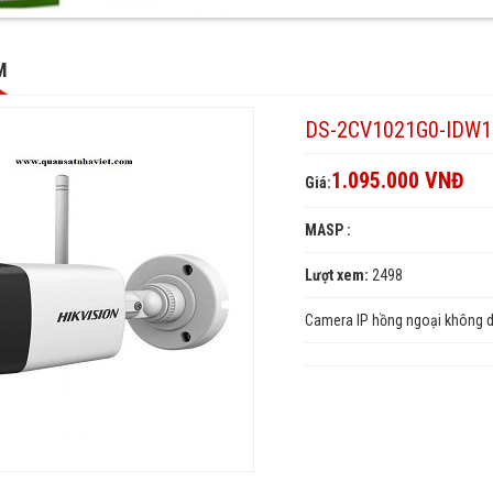
-
G0-
1G0-
M
)
DS-2CV1021G0-IDW1
1.095.000 VNĐ
Giá:
MASP :
Lượt xem:
2498
Camera IP hồng ngoại không 