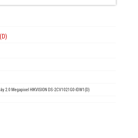
(D)
dây 2.0 Megapixel HIKVISION DS-2CV1021G0-IDW1(D)