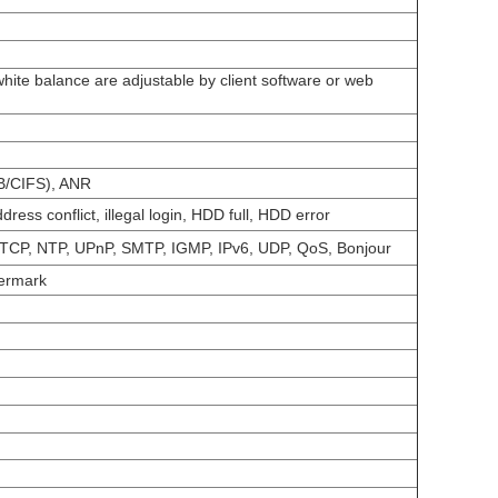
hite balance are adjustable by client software or web
B/CIFS), ANR
ess conflict, illegal login, HDD full, HDD error
CP, NTP, UPnP, SMTP, IGMP, IPv6, UDP, QoS, Bonjour
termark