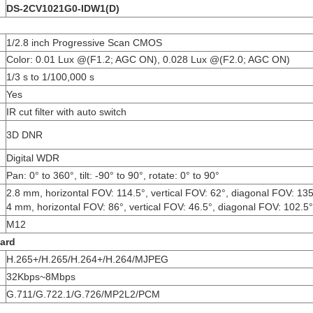
DS-2CV1021G0-IDW1(D)
1/2.8 inch Progressive Scan CMOS
Color: 0.01 Lux @(F1.2; AGC ON), 0.028 Lux @(F2.0; AGC ON)
1/3 s to 1/100,000 s
Yes
IR cut filter with auto switch
3D DNR
Digital WDR
Pan: 0° to 360°, tilt: -90° to 90°, rotate: 0° to 90°
2.8 mm, horizontal FOV: 114.5°, vertical FOV: 62°, diagonal FOV: 135
4 mm, horizontal FOV: 86°, vertical FOV: 46.5°, diagonal FOV: 102.5°
M12
ard
H.265+/H.265/H.264+/H.264/MJPEG
32Kbps~8Mbps
G.711/G.722.1/G.726/MP2L2/PCM