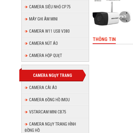
CAMERA SIÊU NHỎ CP75
MÁY GHI ÂM MINI
CAMERA W11 USB V380
THÔNG TIN
CAMERA NÚT ÁO
Camera IP 
CAMERA HỘP QUẸT
CAMERA NGỤY TRANG
CAMERA CÀI ÁO
CAMERA ĐỒNG HỒ IMOU
VSTARCAM MINI CB75
CAMERA NGỤY TRANG HÌNH
ĐỒNG HỒ