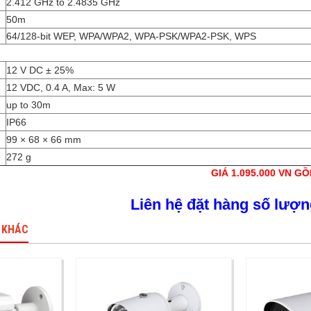
2.412 GHz to 2.4835 GHz
50m
64/128-bit WEP, WPA/WPA2, WPA-PSK/WPA2-PSK, WPS
12 V DC ± 25%
12 VDC, 0.4 A, Max: 5 W
up to 30m
IP66
99 × 68 × 66 mm
272 g
GIÁ 1.095.000 VN G
Liên hệ đặt hàng số lượn
 KHÁC