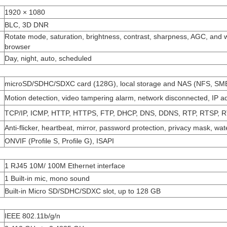
1920 × 1080
BLC, 3D DNR
Rotate mode, saturation, brightness, contrast, sharpness, AGC, and w
browser
Day, night, auto, scheduled
microSD/SDHC/SDXC card (128G), local storage and NAS (NFS, SM
Motion detection, video tampering alarm, network disconnected, IP addr
TCP/IP, ICMP, HTTP, HTTPS, FTP, DHCP, DNS, DDNS, RTP, RTSP, RT
Anti-flicker, heartbeat, mirror, password protection, privacy mask, wa
ONVIF (Profile S, Profile G), ISAPI
1 RJ45 10M/ 100M Ethernet interface
1 Built-in mic, mono sound
Built-in Micro SD/SDHC/SDXC slot, up to 128 GB
IEEE 802.11b/g/n