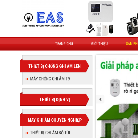
TRANG CHỦ
GIỚI THIỆU
SẢN P
THIẾT BỊ CHỐNG GHI ÂM LÉN
MÁY CHỐNG GHI ÂM T9
THIẾT BỊ ĐỊNH VỊ
MÁY GHI ÂM CHUYÊN NGHIỆP
THIẾT BỊ GHI ÂM BỎ TÚI