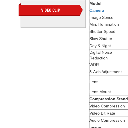
Model
Camera
VIDEO CLIP
Image Sensor
Min. Illumination
Shutter Speed
Slow Shutter
Day & Night
Digital Noise
Reduction
WDR
3-Axis Adjustment
Lens
Lens Mount
Compression Stand
Video Compression
Video Bit Rate
Audio Compression
Image