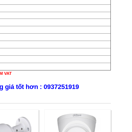
ỒM VAT
g giá tốt hơn : 0937251919