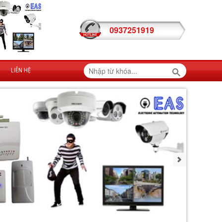
0937251919
LIÊN HỆ