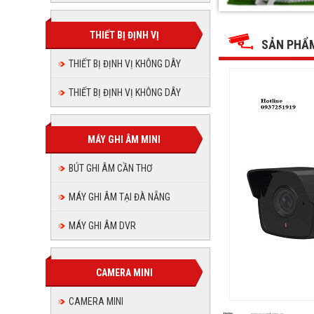
DS-
DS-
DS-
DS-
DS-
DS-
2CV1021G0-
2CV1021G0-
2CV1021G0-
2CV1021G0
IDW1(D)
THIẾT BỊ ĐỊNH VỊ
IDW1(D)
2CV1021
2CV102
IDW1(D)
SẢN PHẨ
IDW1(D)
IDW1(D)
THIẾT BỊ ĐỊNH VỊ KHÔNG DÂY
IDW1(D
THIẾT BỊ ĐỊNH VỊ KHÔNG DÂY
MÁY GHI ÂM MINI
BÚT GHI ÂM CẦN THƠ
MÁY GHI ÂM TẠI ĐÀ NẴNG
MÁY GHI ÂM DVR
CAMERA MINI
CAMERA MINI