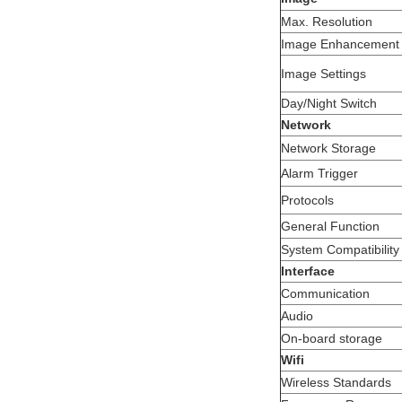
Max. Resolution
Image Enhancement
Image Settings
Day/Night Switch
Network
Network Storage
Alarm Trigger
Protocols
General Function
System Compatibility
Interface
Communication
Audio
On-board storage
Wifi
Wireless Standards