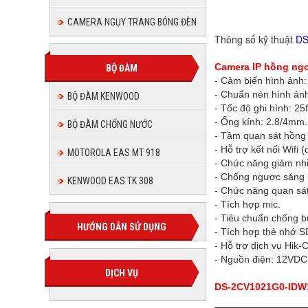
DS-
CAMERA NGỤY TRANG BÓNG ĐÈN
Thông số kỹ thuật
DS
Camera IP hồng ngo
BỘ ĐÀM
- Cảm biến hình ảnh
- Chuẩn nén hình ả
BỘ ĐÀM KENWOOD
- Tốc độ ghi hình: 2
- Ống kính: 2.8/4mm.
BỘ ĐÀM CHỐNG NƯỚC
- Tầm quan sát hồng 
- Hỗ trợ kết nối Wifi 
MOTOROLA EAS MT 918
- Chức năng giảm nhi
- Chống ngược sáng 
KENWOOD EAS TK 308
- Chức năng quan sá
- Tích hợp mic.
- Tiêu chuẩn chống bụ
HƯỚNG DẪN SỬ DỤNG
- Tích hợp thẻ nhớ 
- Hỗ trợ dịch vụ Hik-
- Nguồn điện: 12VDC
DỊCH VỤ
DS-2CV1021G0-IDW