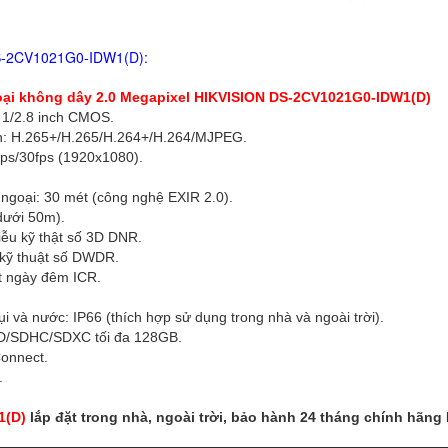
2CV1021G0-I
-2CV1021G0-IDW1(D):
ại không dây 2.0 Megapixel HIKVISION
DS-2CV1021G0-IDW1(D)
: 1/2.8 inch CMOS.
nh: H.265+/H.265/H.264+/H.264/MJPEG.
5fps/30fps (1920x1080).
ngoại: 30 mét (công nghệ EXIR 2.0).
(dưới 50m).
ễu kỹ thật số 3D DNR.
kỹ thuật số DWDR.
t ngày đêm ICR.
i và nước: IP66 (thích hợp sử dụng trong nhà và ngoài trời).
SD/SDHC/SDXC tối đa 128GB.
Connect.
.
1(D)
lắp đặt trong nhà, ngoài trời, bảo hành 24 tháng chính hãng