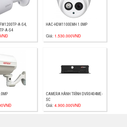
FW1200TP-A-S4,
HAC-HDW1100EMH 1.0MP
TP-A-S4
0VNĐ
Giá:
1.530.000VNĐ
3.0MP
CAMERA HÀNH TRÌNH DVR0404ME-
SC
000VNĐ
Giá:
4.900.000VNĐ