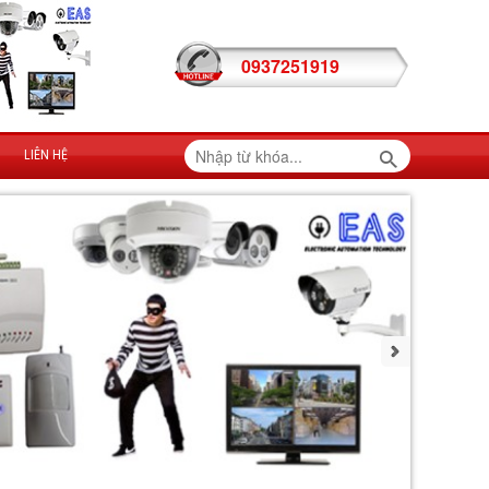
0937251919
LIÊN HỆ