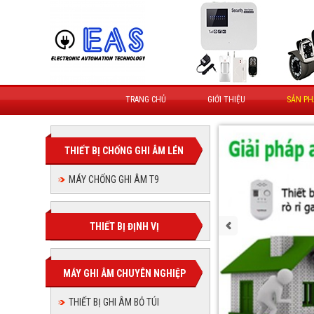
TRANG CHỦ
GIỚI THIỆU
SẢN P
THIẾT BỊ CHỐNG GHI ÂM LÉN
MÁY CHỐNG GHI ÂM T9
THIẾT BỊ ĐỊNH VỊ
MÁY GHI ÂM CHUYÊN NGHIỆP
THIẾT BỊ GHI ÂM BỎ TÚI