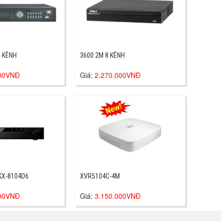
4 KÊNH
3600 2M 8 KÊNH
000VNĐ
Giá:
2.270.000VNĐ
NH KX-8104D6
XVR5104C-4M
000VNĐ
Giá:
3.150.000VNĐ