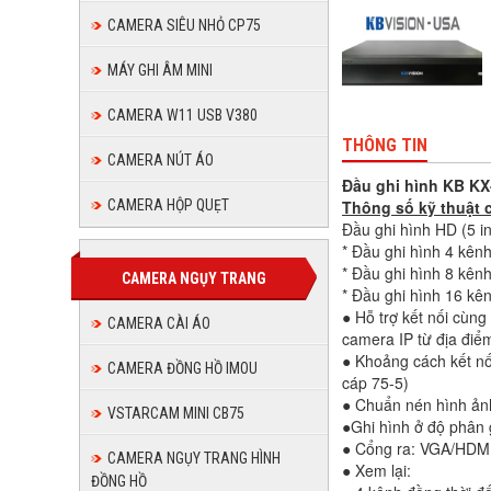
CAMERA SIÊU NHỎ CP75
MÁY GHI ÂM MINI
CAMERA W11 USB V380
THÔNG TIN
CAMERA NÚT ÁO
Đầu ghi hình KB KX
Thông số kỹ thuật 
CAMERA HỘP QUẸT
Đầu ghi hình HD (5 i
* Đầu ghi hình 4 kênh
* Đầu ghi hình 8 kênh
CAMERA NGỤY TRANG
* Đầu ghi hình 16 kê
● Hỗ trợ kết nối cùn
CAMERA CÀI ÁO
camera IP từ địa điể
● Khoảng cách kết nố
CAMERA ĐỒNG HỒ IMOU
cáp 75-5)
● Chuẩn nén hình ảnh
VSTARCAM MINI CB75
●Ghi hình ở độ phân 
● Cổng ra: VGA/HDM
CAMERA NGỤY TRANG HÌNH
● Xem lại:
ĐỒNG HỒ