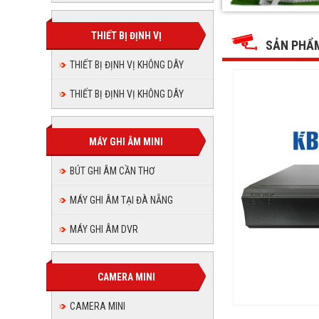
Đầu
Đầu
Đầu
Đầu
Đầu
Đầu
ghi
ghi
ghi
ghi
hình
THIẾT BỊ ĐỊNH VỊ
hình
ghi
ghi
hình
KX-
SẢN PHẨ
KX-
hình
7116D5
KX-
7116D5
hình
16
THIẾT BỊ ĐỊNH VỊ KHÔNG DÂY
hình
7116D5
16
KX-
kênh
kênh
16
KX-
7116D5
THIẾT BỊ ĐỊNH VỊ KHÔNG DÂY
kênh
KX-
16
7116D5
7116D5
kênh
16
MÁY GHI ÂM MINI
16
kênh
BÚT GHI ÂM CẦN THƠ
kênh
MÁY GHI ÂM TẠI ĐÀ NẴNG
MÁY GHI ÂM DVR
CAMERA MINI
CAMERA MINI