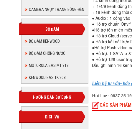
+ 4 kênh đồng thời đố
+ 1/4/9 kênh đồng th
CAMERA NGỤY TRANG BÓNG ĐÈN
+ 16 kênh đồng thời 
● Audio : 1 cổng vào 
● Hỗ trợ chuẩn Onvif 
●Hỗ trợ tên miền miễ
BỘ ĐÀM
● Hỗ trợ Cloud (serv
● Hỗ trợ kết nối trực 
BỘ ĐÀM KENWOOD
●Hỗ trợ Push video b
● Hỗ trợ: 1 SATA x 8
BỘ ĐÀM CHỐNG NƯỚC
● Hỗ trợ 128 user tr
Đầu ghi hình 16 kênh
MOTOROLA EAS MT 918
KENWOOD EAS TK 308
Liên hệ tư vấn- báo 
Hot line :
0937 25 1
HƯỚNG DẪN SỬ DỤNG
CÁC SẢN PHẨM
DỊCH VỤ