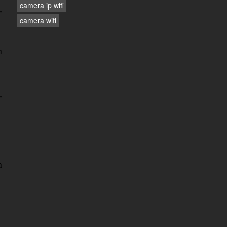
camera ip wifi
,
camera wifi
n
,
n