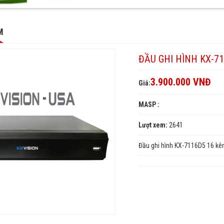
M
ĐẦU GHI HÌNH KX-7
3.900.000 VNĐ
Giá:
MASP :
Lượt xem:
2641
Đầu ghi hình KX-7116D5 16 kên