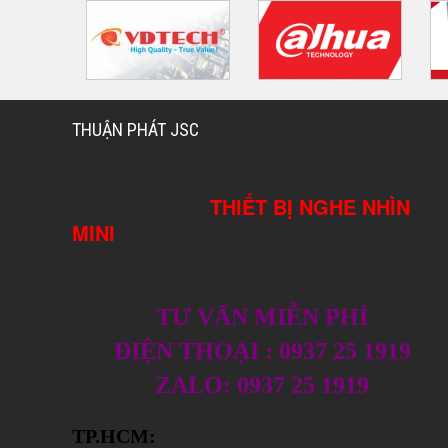
THUẬN PHÁT JSC
THIẾT BỊ NGHE NHÌN
MINI
TƯ VẤN MIỄN PHÍ
ĐIỆN THOẠI : 0937 25 1919
ZALO: 0937 25 1919
TP.HCM: