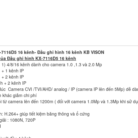
-7116D5 16 kênh- Đầu ghi hình 16 kênh KB VISON
của Đầu ghi hình KX-7116D5 16 kênh
n 1) 4/8/16 kênh dành cho camera 1.0 ,1.3 và 2.0 Mp
 + 1 kênh IP
 + 2 kênh IP
nh + 2 kênh IP
g lúc Camera CVI /TVI/AHD/ analog / IP (camera IP lên đến 5Mp) dễ dàn
m khác giảm chi phí
i từ camera lên đến 1200m ( đối với camera 1.0Mp và 1.3Mp khi sử dụ
: H.264+ giúp tiết kiệm băng thông và ổ cứng
giải : 1080N, 720P
I