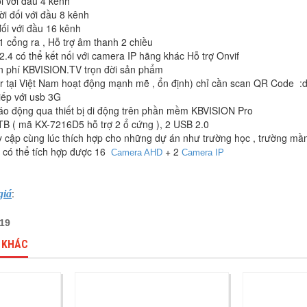
i với đầu 4 kênh
ời đối với đầu 8 kênh
đối với đầu 16 kênh
1 cổng ra , Hỗ trợ âm thanh 2 chiều
2.4 có thể kết nối với camera IP hãng khác Hỗ trợ Onvif
n phí KBVISION.TV trọn đời sản phẩm
er tại Việt Nam hoạt động mạnh mẽ , ổn định) chỉ cần scan QR Code :d
tiếp với usb 3G
áo động qua thiết bị di động trên phần mềm KBVISION Pro
TB ( mã KX-7216D5 hỗ trợ 2 ổ cứng ), 2 USB 2.0
uy cập cùng lúc thích hợp cho những dự án như trường học , trường mầm
 có thể tích hợp được 16
+ 2
Camera AHD
Camera IP
:
giá
919
 KHÁC