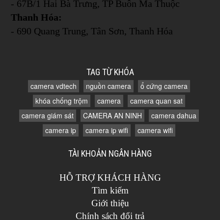
- 67B/1 Hai Bà Trưng, TP Buôn Ma Thuộc
Thanh Hóa:
- 690 Quang Trung, Tân Sơn, Thanh Hóa
TAG TỪ KHÓA
camera vdtech
nguồn camera
ổ cứng camera
khóa chống trộm
camera
camera quan sat
camera giám sát
CAMERA AN NINH
camera dahua
camera ip
camera ip wifi
camera wifi
TÀI KHOẢN NGÂN HÀNG
HỖ TRỢ KHÁCH HÀNG
Tìm kiếm
Giới thiệu
Chính sách đổi trả