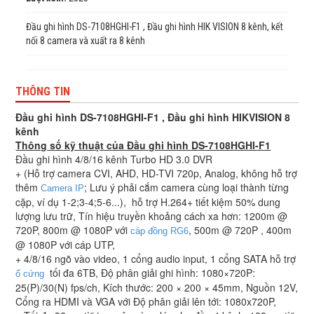
Đầu ghi hình DS-7108HGHI-F1 , Đầu ghi hình HIK VISION 8 kênh, kết
nối 8 camera và xuất ra 8 kênh
THÔNG TIN
Đầu ghi hình DS-7108HGHI-F1 , Đầu ghi hình HIKVISION 8
kênh
Thông số kỹ thuật của Đầu ghi hình DS-7108HGHI-F1
Đầu ghi hình 4/8/16 kênh Turbo HD 3.0 DVR
+ (Hỗ trợ camera CVI, AHD, HD-TVI 720p, Analog, không hỗ trợ
thêm
; Lưu ý phải cắm camera cùng loại thành từng
Camera IP
cặp, ví dụ 1-2;3-4;5-6...), hỗ trợ H.264+ tiết kiệm 50% dung
lượng lưu trữ, Tín hiệu truyền khoảng cách xa hơn: 1200m @
720P, 800m @ 1080P với
, 500m @ 720P , 400m
cáp đồng RG6
@ 1080P với cáp UTP,
+ 4/8/16 ngõ vào video, 1 cổng audio input, 1 cổng SATA hỗ trợ
tối đa 6TB, Độ phân giải ghi hình: 1080×720P:
ổ cứng
25(P)/30(N) fps/ch, Kích thước: 200 × 200 × 45mm, Nguồn 12V,
Cổng ra HDMI và VGA với Độ phân giải lên tới: 1080x720P,