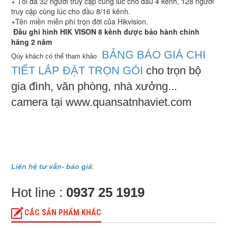
+ Tối đa 32 người truy cập cùng lúc cho đầu 4 kênh, 128 người
truy cập cùng lúc cho đầu 8/16 kênh.
+Tên miền miễn phí trọn đời của Hikvision.
Đầu ghi hình HIK VISON 8 kênh được bảo hành chính
hãng 2 năm
BẢNG BÁO GIÁ CHI
Qúy khách có thể tham khảo
TIẾT LẮP ĐẶT TRỌN GÓI
cho trọn bộ
gia đình, văn phòng, nhà xưởng...
camera tại www.quansatnhaviet.com
Liên hệ tư vấn- báo giá
:
Hot line :
0937 25 1919
CÁC SẢN PHẨM KHÁC