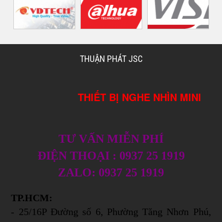
THUẬN PHÁT JSC
THIẾT BỊ NGHE NHÌN MINI
TƯ VẤN MIỄN PHÍ
ĐIỆN THOẠI : 0937 25 1919
ZALO: 0937 25 1919
TP.HCM:
- 25/16P Đường số 6, Phường Tăng Nhơn Phú,