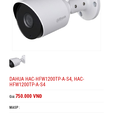
HAC-
HFW1200TP-
S4
A-
HFW1200TP-
S4
A-
S4
DAHUA HAC-HFW1200TP-A-S4, HAC-
HFW1200TP-A-S4
750.000 VNĐ
Giá:
MASP :