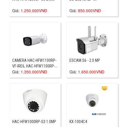
Giá:
1.250.000VNĐ
Giá:
850.000VNĐ
CAMERA HAC-HFW1100RP-
ESCAM S6 - 2.0 MP
VF-IRE6, HAC-HFW1100RP-
Giá:
1.350.000VNĐ
Giá:
1.650.000VNĐ
VF-IRE6, DAHUA HAC-
HFW1100RP-VF-IRE6
HAC-HFW1000RP-S3 1.0MP
KX-1004C4