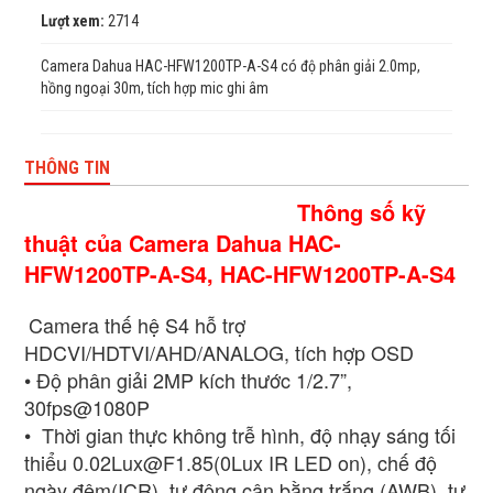
Lượt xem:
2714
Camera Dahua HAC-HFW1200TP-A-S4 có độ phân giải 2.0mp,
hồng ngoại 30m, tích hợp mic ghi âm
THÔNG TIN
Thông số kỹ
thuật của Camera Dahua HAC-
HFW1200TP-A-S4, HAC-HFW1200TP-A-S4
Camera thế hệ S4 hỗ trợ
HDCVI/HDTVI/AHD/ANALOG, tích hợp OSD
• Độ phân giải 2MP kích thước 1/2.7”,
30fps@1080P
• Thời gian thực không trễ hình, độ nhạy sáng tối
thiểu 0.02Lux@F1.85(0Lux IR LED on), chế độ
ngày đêm(ICR), tự động cân bằng trắng (AWB), tự