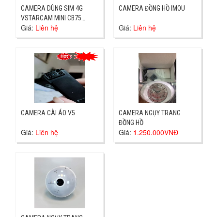
CAMERA DÙNG SIM 4G
CAMERA ĐỒNG HỒ IMOU
VSTARCAM MINI CB75
Giá:
Liên hệ
Giá:
Liên hệ
DÙNG SIM 4G
CAMERA CÀI ÁO V5
CAMERA NGỤY TRANG
ĐỒNG HỒ
Giá:
Liên hệ
Giá:
1.250.000VNĐ