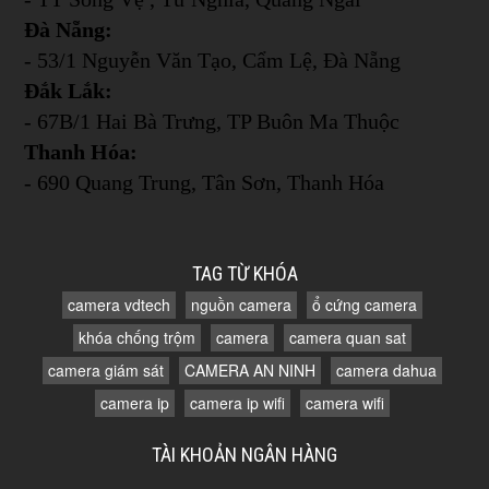
Đà Nẵng:
- 53/1 Nguyễn Văn Tạo, Cẩm Lệ, Đà Nẵng
Đắk Lắk:
- 67B/1 Hai Bà Trưng, TP Buôn Ma Thuộc
Thanh Hóa:
- 690 Quang Trung, Tân Sơn, Thanh Hóa
TAG TỪ KHÓA
camera vdtech
nguồn camera
ổ cứng camera
khóa chống trộm
camera
camera quan sat
camera giám sát
CAMERA AN NINH
camera dahua
camera ip
camera ip wifi
camera wifi
TÀI KHOẢN NGÂN HÀNG