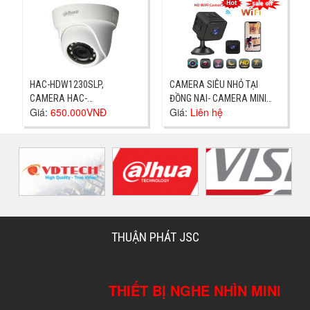
HAC-HDW1230SLP,
CAMERA SIÊU NHỎ TẠI
CAMERA HAC-
ĐỒNG NAI- CAMERA MINI
Giá:
650.000VNĐ
Giá:
Liên hệ
HDW1230SLP
V4- CỬA HÀNG TẠI TÂN VẠN
THUẬN PHÁT JSC
THIẾT BỊ NGHE NHÌN MINI