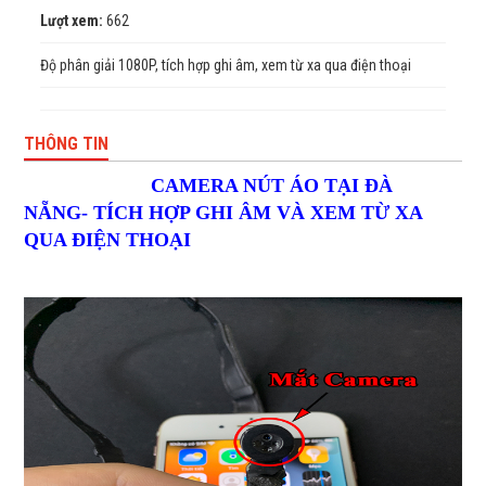
Lượt xem:
662
Độ phân giải 1080P, tích hợp ghi âm, xem từ xa qua điện thoại
THÔNG TIN
CAMERA NÚT ÁO TẠI ĐÀ
NẴNG- TÍCH HỢP GHI ÂM VÀ XEM TỪ XA
QUA ĐIỆN THOẠI