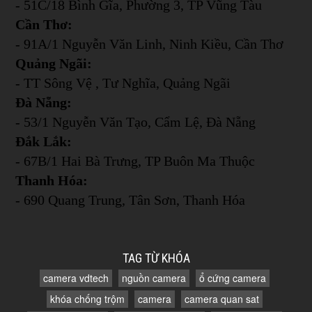
- 51C/18 Bình Gĩa, Phường 3, TP Vũng Tàu
Cần Thơ:
- 91A/1 Nguyễn Văn Linh, Ninh Kiều, Cần Thơ
Quảng Ngãi:
- TT Sông Vệ , Tư Nghĩa, Quảng Ngãi
Đà Nẵng:
- 53/1 Nguyễn Văn Tạo, Cẩm Lệ, Đà Nẵng
Đắk Lắk:
- 67B/1 Hai Bà Trưng, TP Buôn Ma Thuộc
Thanh Hóa:
- 690 Quang Trung, Tân Sơn, Thanh Hóa
TAG TỪ KHÓA
camera vdtech
nguồn camera
ổ cứng camera
khóa chống trộm
camera
camera quan sat