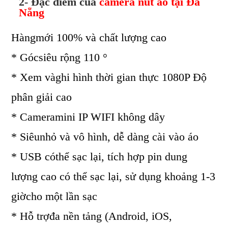
2- Đặc điểm của
camera nút áo tại Đà
Nẵng
Hàngmới 100% và chất lượng cao
* Gócsiêu rộng 110 °
* Xem vàghi hình thời gian thực 1080P Độ
phân giải cao
* Cameramini IP WIFI không dây
* Siêunhỏ và vô hình, dễ dàng cài vào áo
* USB cóthể sạc lại, tích hợp pin dung
lượng cao có thể sạc lại, sử dụng khoảng 1-3
giờcho một lần sạc
* Hỗ trợđa nền tảng (Android, iOS,