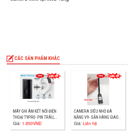
CÁC SẢN PHẨM KHÁC
MÁY GHI ÂM KẾT NỐI ĐIỆN
CAMERA SIÊU NHỎ ĐÀ
THOẠI T9PR0- PIN TRÂU,
NẴNG V9- SẴN HÀNG GIAO
Giá:
1.850VNĐ
Giá:
Liên hệ
GHI ÂM XA-GIAO NHANH
NGAY