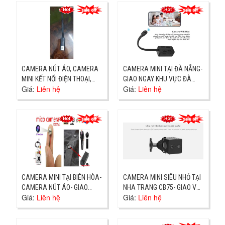
CAMERA NÚT ÁO, CAMERA
CAMERA MINI TẠI ĐÀ NẴNG-
MINI KẾT NỐI ĐIỆN THOẠI,
GIAO NGAY KHU VỰC ĐÀ
Giá:
Liên hệ
Giá:
Liên hệ
CỬA HÀNG TẠI TÂN VẠN
NẴNG
CAMERA MINI TẠI BIÊN HÒA-
CAMERA MINI SIÊU NHỎ TẠI
CAMERA NÚT ÁO- GIAO
NHA TRANG CB75- GIAO VÀ
Giá:
Liên hệ
Giá:
Liên hệ
NGAY
HƯỚNG DẪN SỬ DỤNG