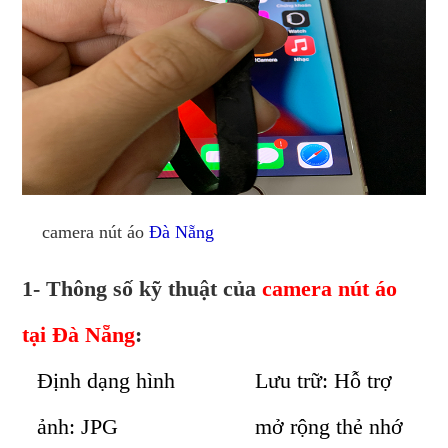
camera nút áo
Đà Nẵng
1- Thông số kỹ thuật của
camera nút áo
tại Đà Nẵng
:
Định dạng hình
Lưu trữ: Hỗ trợ
ảnh: JPG
mở rộng thẻ nhớ