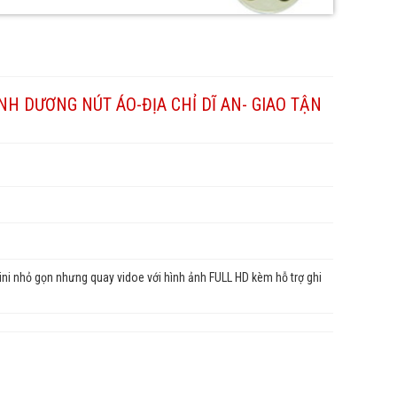
NH DƯƠNG NÚT ÁO-ĐỊA CHỈ DĨ AN- GIAO TẬN
i nhỏ gọn nhưng quay vidoe với hình ảnh FULL HD kèm hỗ trợ ghi