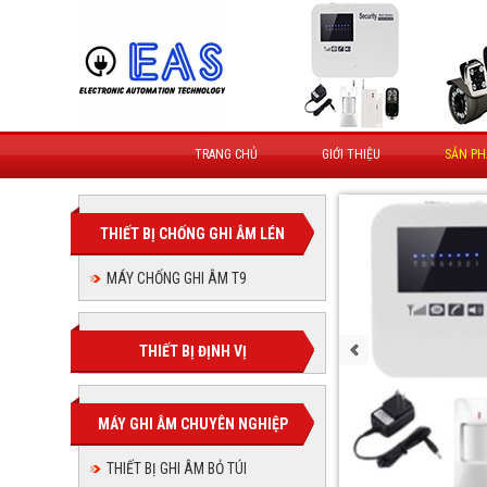
TRANG CHỦ
GIỚI THIỆU
SẢN P
THIẾT BỊ CHỐNG GHI ÂM LÉN
MÁY CHỐNG GHI ÂM T9
THIẾT BỊ ĐỊNH VỊ
MÁY GHI ÂM CHUYÊN NGHIỆP
THIẾT BỊ GHI ÂM BỎ TÚI