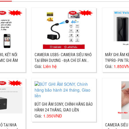
0, KẾT NỐI
CAMERA USB5- CAMERA SIÊU NHỎ
MÁY GHI ÂM KẾ
MIC GHI ÂM
TẠI BÌNH DƯƠNG - ĐỊA CHỈ DĨ AN
T9PR0- PIN TR
Giá:
Liên hệ
Giá:
1.850V
GIAO NGAY
NHANH
BÚT GHI ÂM SONY, CHÍNH HÃNG BẢO
HÀNH 24 THÁNG, GIAO LIỀN
Giá:
1.350VNĐ
Ỏ TẠI NHA
CAMERA SIÊU 