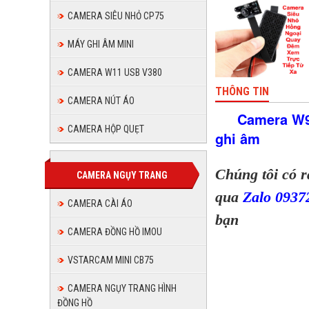
Giao
nơi
CAMERA SIÊU NHỎ CP75
tận
MÁY GHI ÂM MINI
nơi
CAMERA W11 USB V380
THÔNG TIN
CAMERA NÚT ÁO
Camera W9 
CAMERA HỘP QUẸT
ghi âm
Chúng tôi có 
CAMERA NGỤY TRANG
qua
Zalo 093
CAMERA CÀI ÁO
bạn
CAMERA ĐỒNG HỒ IMOU
VSTARCAM MINI CB75
CAMERA NGỤY TRANG HÌNH
ĐỒNG HỒ