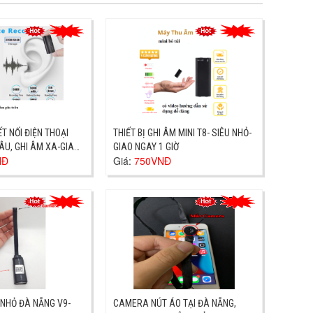
T NỐI ĐIỆN THOẠI
THIẾT BỊ GHI ÂM MINI T8- SIÊU NHỎ-
ÂU, GHI ÂM XA-GIAO
GIAO NGAY 1 GIỜ
NĐ
Giá:
750VNĐ
NHỎ ĐÀ NẴNG V9-
CAMERA NÚT ÁO TẠI ĐÀ NẴNG,