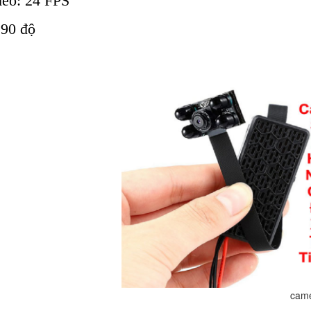
deo: 24 FPS
 90 độ
mera mini t