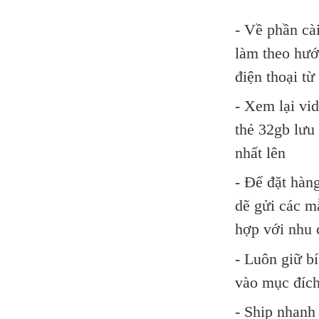
- Về phần cà
làm theo hướn
điện thoại từ
- Xem lại vid
thẻ 32gb lưu
nhất lên
- Để đặt hàn
dẽ gửi các m
hợp với nhu 
- Luôn giữ b
vào mục đích
- Ship nhanh