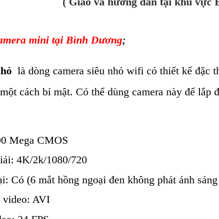
( Giao và hướng dẫn tại khu vực
amera mini tại Bình Dương
;
nhỏ
là dòng camera siêu nhỏ wifi có thiết kế đặc 
 một cách bí mật. Có thể dùng camera này để lắp 
200 Mega CMOS
iải: 4K/2k/1080/720
i: Có (6 mắt hồng ngoại đen không phát ánh sáng
 video: AVI