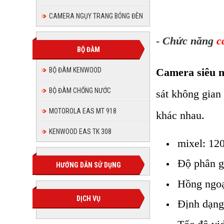
CAMERA NGỤY TRANG BÓNG ĐÈN
- Chức năng
c
BỘ ĐÀM
Camera siêu 
BỘ ĐÀM KENWOOD
BỘ ĐÀM CHỐNG NƯỚC
sát không gian
MOTOROLA EAS MT 918
khác nhau.
KENWOOD EAS TK 308
mixel: 1
Độ phân g
HƯỚNG DẪN SỬ DỤNG
Hồng ngoạ
DỊCH VỤ
Định dạng