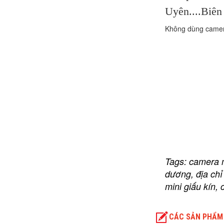
Uyên....Biên
Không dùng camera
ĐC: T
Tags: camera 
dương, địa ch
mini giấu kín,
CÁC SẢN PHẨM