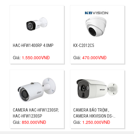
HAC-HFW1400RP 4.0MP
KX-C2012C5
Giá:
1.550.000VNĐ
Giá:
470.000VNĐ
CAMERA HAC-HFW1230SP,
CAMERA BÁO TRỘM ,
HAC-HFW1230SP
CAMERA HIKVISION DS-
Giá:
850.000VNĐ
Giá:
1.250.000VNĐ
2CE12D8T-PIRL