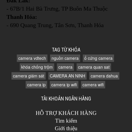
Đắk Lắk:
- 67B/1 Hai Bà Trưng, TP Buôn Ma Thuộc
Thanh Hóa:
- 690 Quang Trung, Tân Sơn, Thanh Hóa
TAG TỪ KHÓA
camera vdtech
nguồn camera
ổ cứng camera
khóa chống trộm
camera
camera quan sat
camera giám sát
CAMERA AN NINH
camera dahua
camera ip
camera ip wifi
camera wifi
TÀI KHOẢN NGÂN HÀNG
HỖ TRỢ KHÁCH HÀNG
Tìm kiếm
Giới thiệu