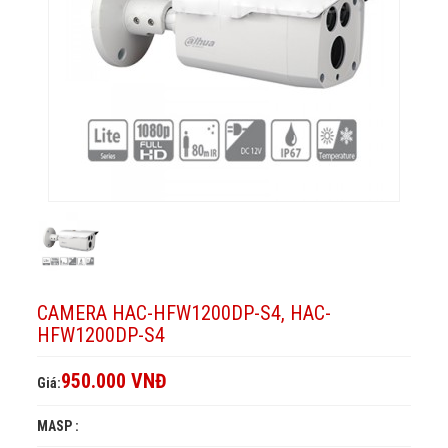
HFW1200DP-
S4
S4
CAMERA HAC-HFW1200DP-S4, HAC-
HFW1200DP-S4
950.000 VNĐ
Giá:
MASP :