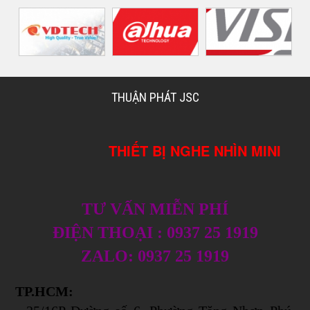
THUẬN PHÁT JSC
THIẾT BỊ NGHE NHÌN MINI
TƯ VẤN MIỄN PHÍ
ĐIỆN THOẠI : 0937 25 1919
ZALO: 0937 25 1919
TP.HCM: