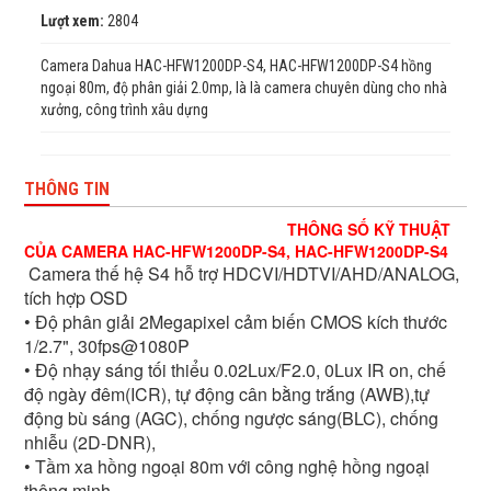
Lượt xem:
2804
Camera Dahua HAC-HFW1200DP-S4, HAC-HFW1200DP-S4 hồng
ngoại 80m, độ phân giải 2.0mp, là là camera chuyên dùng cho nhà
xưởng, công trình xâu dựng
THÔNG TIN
THÔNG SỐ KỸ THUẬT
CỦA CAMERA HAC-HFW1200DP-S4, HAC-HFW1200DP-S4
Camera thế hệ S4 hỗ trợ HDCVI/HDTVI/AHD/ANALOG,
tích hợp OSD
• Độ phân giải 2Megapixel cảm biến CMOS kích thước
1/2.7", 30fps@1080P
• Độ nhạy sáng tối thiểu 0.02Lux/F2.0, 0Lux IR on, chế
độ ngày đêm(ICR), tự động cân bằng trắng (AWB),tự
động bù sáng (AGC), chống ngược sáng(BLC), chống
nhiễu (2D-DNR),
• Tầm xa hồng ngoại 80m với công nghệ hồng ngoại
thông minh