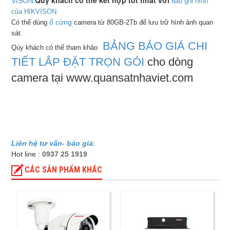
Qúy khách có thể kết hợp tốt nhất với
VISON
đầu ghi hình
của HIKVISON
ổ cứng
Có thể dùng
camera từ 80GB-2Tb để lưu trữ hình ảnh quan
sát.
BẢNG BÁO GIÁ CHI
Qúy khách có thể tham khảo
TIẾT LẮP ĐẶT TRỌN GÓI
cho dòng
camera tại www.quansatnhaviet.com
Liên hệ tư vấn- báo giá
:
Hot line :
0937 25 1919
CÁC SẢN PHẨM KHÁC