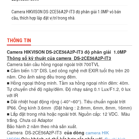
Camera HIKVISON DS-2CE56A2P-IT3 độ phân giải 1.0MP vỏ bán
cầu, thích hợp lắp đặt vị trí trong nhà.
THÔNG TIN
Camera HIKVISON DS-2CE56A2P-IT3 độ phân giải 1.0MP
Thông số kỹ thuật của camera
DS-2CE56A2P-IT3
Camera bán cầu hồng ngoại ngoài trời 700TVL
■ Cảm biến 1/3" DIS. Led công nghệ mới EXIR tuổi thọ trên 20
năm. Cho ảnh sáng đều trong đêm.
■ Hồng ngoại thông minh. Tầm xa hồng ngoại nhìn đêm: 40m.
Tự chuyển chế độ ngày/đêm. Độ nhạy sáng 0.1 Lux/F1.2, 0 lux
với IR
■ Dải nhiệt hoạt động rộng (-40°~60°). Tiêu chuẩn ngoài trời
IP66. Ống kính 3.6mm (Đặt hàng : 2.8mm, 6mm, 8mm, 16mm)
■ Lắp đặt trong nhà hoặc ngoài trời. Nguồn cấp: 12 VDC. Màu
trắng. Chưa có Adaptor
Bảo hành 2 năm theo nhà sản xuất.
Camera
DS-2CE56A2P-IT3
của dòng
camera HIK