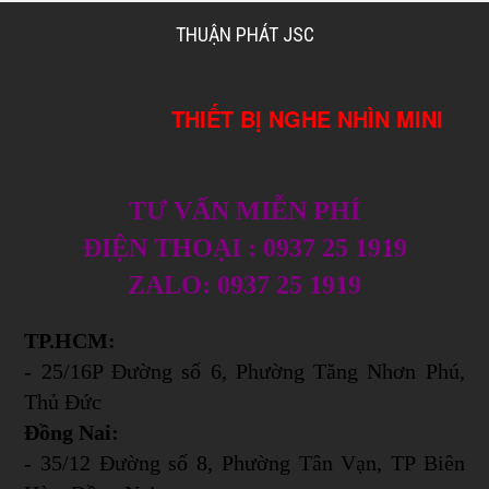
THUẬN PHÁT JSC
THIẾT BỊ NGHE NHÌN MINI
TƯ VẤN MIỄN PHÍ
ĐIỆN THOẠI : 0937 25 1919
ZALO: 0937 25 1919
TP.HCM:
- 25/16P Đường số 6, Phường Tăng Nhơn Phú,
Thủ Đức
Đồng Nai:
- 35/12 Đường số 8, Phường Tân Vạn, TP Biên