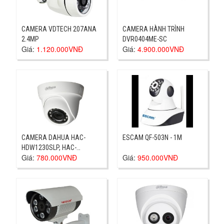
CAMERA VDTECH 207ANA
CAMERA HÀNH TRÌNH
2.4MP
DVR0404ME-SC
Giá:
1.120.000VNĐ
Giá:
4.900.000VNĐ
CAMERA DAHUA HAC-
ESCAM QF-503N - 1M
HDW1230SLP, HAC-
Giá:
780.000VNĐ
Giá:
950.000VNĐ
HDW1230SLP