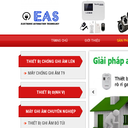
TRANG CHỦ
GIỚI THIỆU
SẢN P
THIẾT BỊ CHỐNG GHI ÂM LÉN
MÁY CHỐNG GHI ÂM T9
THIẾT BỊ ĐỊNH VỊ
MÁY GHI ÂM CHUYÊN NGHIỆP
THIẾT BỊ GHI ÂM BỎ TÚI