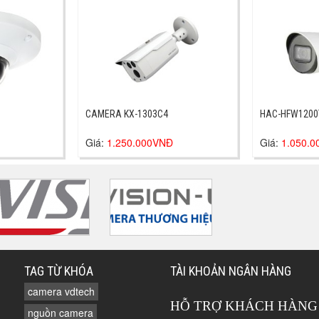
CAMERA KX-1303C4
HAC-HFW1200
Giá:
1.250.000VNĐ
Giá:
1.050.
TAG TỪ KHÓA
TÀI KHOẢN NGÂN HÀNG
camera vdtech
HỖ TRỢ KHÁCH HÀNG
nguồn camera