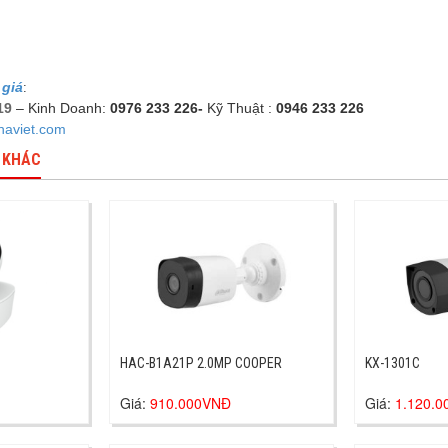
 giá
:
19
– Kinh Doanh:
0976 233 226-
Kỹ Thuật :
0946 233 226
haviet.com
 KHÁC
HAC-B1A21P 2.0MP COOPER
KX-1301C
Giá:
910.000VNĐ
Giá:
1.120.