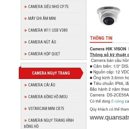
CAMERA SIÊU NHỎ CP75
MÁY GHI ÂM MINI
CAMERA W11 USB V380
THÔNG TIN
CAMERA NÚT ÁO
Camera HIK VISON D
Thông số kỹ thuật
CAMERA HỘP QUẸT
Camera bán cầu hồng
■ Cảm biến: 1/3" DI
■ Nguồn cấp: 12 VDC. 
CAMERA NGỤY TRANG
■ Ống kính 3.6mm ho
■ Tiêu chuẩn IP66, lắ
CAMERA CÀI ÁO
Bảo hành 2 năm theo
Camera
DS-2CE55A
CAMERA ĐỒNG HỒ IMOU
ổ cứng
Có thể dùng
ca
VSTARCAM MINI CB75
Qúy khách có thể tha
www.quansatn
CAMERA NGỤY TRANG HÌNH
ĐỒNG HỒ