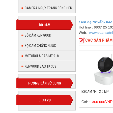
CAMERA NGỤY TRANG BÓNG ĐÈN
Liên hệ tư vấn- báo
BỘ ĐÀM
Hot line :
0937 25 19
Web:
www.quansatn
BỘ ĐÀM KENWOOD
CÁC SẢN PHẨM
BỘ ĐÀM CHỐNG NƯỚC
MOTOROLA EAS MT 918
KENWOOD EAS TK 308
HƯỚNG DẪN SỬ DỤNG
ESCAM N4 - 2.0 MP
DỊCH VỤ
Giá:
1.360.000VNĐ