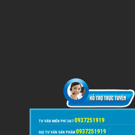
0937251919
TƯ VẤN MIỄN PHÍ 24/7
0937251919
GỌI TƯ VẤN SẢN PHẨM