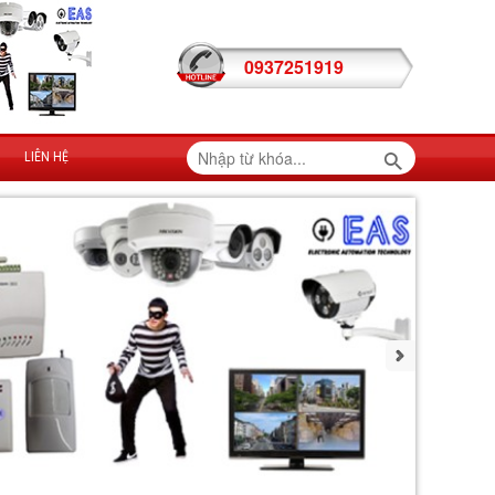
0937251919
LIÊN HỆ