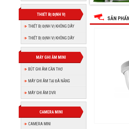
Camera
Camera
Camera
Camera
Camera
Camera
DS-
DS-
DS-
DS-
2CE55A2P-
THIẾT BỊ ĐỊNH VỊ
2CE55A2P-
DS-
DS-
2CE55A2P-
IR
SẢN PHẨ
IR
2CE55A2P-
IR
2CE55A2
THIẾT BỊ ĐỊNH VỊ KHÔNG DÂY
2CE55A
IR
IR
THIẾT BỊ ĐỊNH VỊ KHÔNG DÂY
IR
MÁY GHI ÂM MINI
BÚT GHI ÂM CẦN THƠ
MÁY GHI ÂM TẠI ĐÀ NẴNG
MÁY GHI ÂM DVR
CAMERA MINI
CAMERA MINI