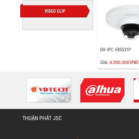
VIDEO CLIP
DH- IPC -EB5531P
Giá:
4.500.000VNĐ
THUẬN PHÁT JSC