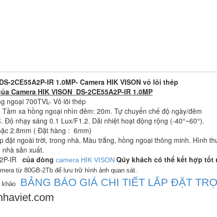
S-2CE55A2P-IR 1.0MP- Camera HIK VISON vỏ lõi thép
 của Camera HIK VISON DS-2CE55A2P-IR 1.0MP
 ngoại 700TVL- Vỏ lõi thép
S. Tầm xa hồng ngoại nhìn đêm: 20m. Tự chuyển chế độ ngày/đêm
Độ nhạy sáng 0.1 Lux/F1.2. Dải nhiệt hoạt động rộng (-40°~60°).
ặc 2.8mm ( Đặt hàng : 6mm)
p đặt ngoài trời, trong nhà. Màu trắng, hồng ngoại thông minh. Hình t
 nhà sản xuất.
2P-IR
của dòng
Qúy khách có thể kết hợp tốt 
camera HIK VISON
mera từ 80GB-2Tb để lưu trữ hình ảnh quan sát.
BẢNG BÁO GIÁ CHI TIẾT LẮP ĐẶT TR
m khảo
haviet.com