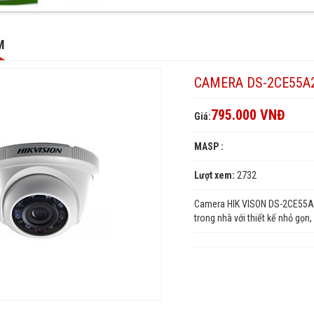
M
P-
2P-
CAMERA DS-2CE55A2
795.000 VNĐ
Giá:
MASP :
Lượt xem:
2732
Camera HIK VISON DS-2CE55A2P
trong nhà với thiết kế nhỏ gọn,