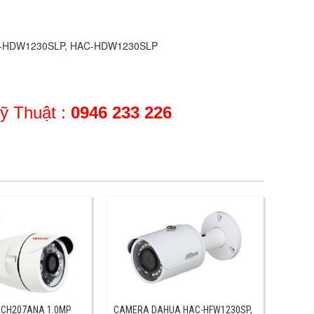
C-HDW1230SLP
ỹ Thuật :
0946 233 226
CH207ANA 1.0MP
CAMERA DAHUA HAC-HFW1230SP,