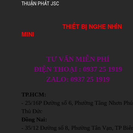
THUẬN PHÁT JSC
THIẾT BỊ NGHE NHÌN
MINI
TƯ VẤN MIỄN PHÍ
ĐIỆN THOẠI : 0937 25 1919
ZALO: 0937 25 1919
TP.HCM:
- 25/16P Đường số 6, Phường Tăng Nhơn Phú
Thủ Đức
Đồng Nai:
- 35/12 Đường số 8, Phường Tân Vạn, TP Biê