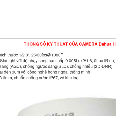
THÔNG SỐ KỸ THUẬT CỦA CAMERA Dahua 
kích thước 1/2.8”, 25/30fps@1080P
 Starlight với độ nhạy sáng cực thấp 0.005Lux/F1.6, 0Lux IR on
 sáng (AGC), chống ngược sáng(BLC), chống nhiễu (2D-DNR)
ại đến 30m với công nghệ hồng ngoại thông minh
 3.6mm, chuẩn chống nước IP67, vỏ kim loại