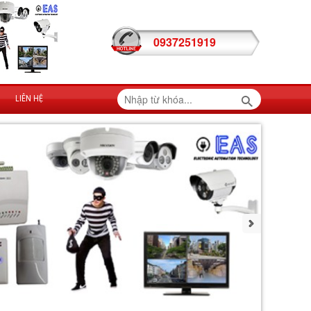
0937251919
LIÊN HỆ