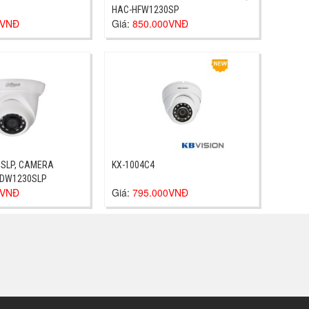
HAC-HFW1230SP
0VNĐ
Giá:
850.000VNĐ
SLP, CAMERA
KX-1004C4
HDW1230SLP
0VNĐ
Giá:
795.000VNĐ