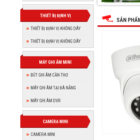
Camera
Camera
Camera
Camera
Camera
Camera
Dahua
Dahua
Dahua
Dahua
HAC-
THIẾT BỊ ĐỊNH VỊ
HAC-
Dahua
Dahua
HAC-
HDW1230SLP,
SẢN PHẨ
HDW1230SLP,
HAC-
HAC-
HDW1230SLP,
HAC-
HAC-
HDW1230SLP
THIẾT BỊ ĐỊNH VỊ KHÔNG DÂY
HAC-
HAC-
HDW1230SLP
HDW1230SL
HDW1230SLP
HDW1230
HAC-
THIẾT BỊ ĐỊNH VỊ KHÔNG DÂY
HDW123
HDW1230S
HAC-
HAC-
HDW123
MÁY GHI ÂM MINI
HDW12
BÚT GHI ÂM CẦN THƠ
MÁY GHI ÂM TẠI ĐÀ NẴNG
MÁY GHI ÂM DVR
CAMERA MINI
CAMERA MINI