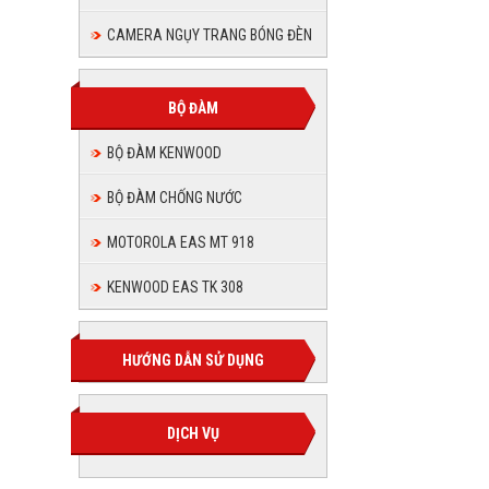
CAMERA NGỤY TRANG BÓNG ĐÈN
BỘ ĐÀM
BỘ ĐÀM KENWOOD
BỘ ĐÀM CHỐNG NƯỚC
MOTOROLA EAS MT 918
KENWOOD EAS TK 308
HƯỚNG DẪN SỬ DỤNG
DỊCH VỤ