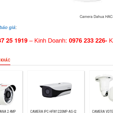
Dahua HAC-HDW1230SLP, HA
 báo giá
:
37 25 1919
– Kinh Doanh:
0976 233 226-
K
 KHÁC
ANA 2.4MP
CAMERA IPC-HFW1220MP-AS-I2
CAMERA VDTE