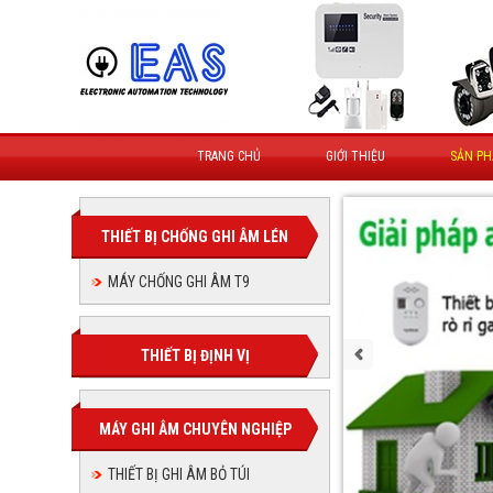
TRANG CHỦ
GIỚI THIỆU
SẢN P
THIẾT BỊ CHỐNG GHI ÂM LÉN
MÁY CHỐNG GHI ÂM T9
THIẾT BỊ ĐỊNH VỊ
MÁY GHI ÂM CHUYÊN NGHIỆP
THIẾT BỊ GHI ÂM BỎ TÚI