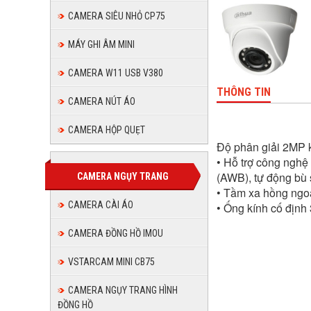
CAMERA SIÊU NHỎ CP75
MÁY GHI ÂM MINI
CAMERA W11 USB V380
THÔNG TIN
CAMERA NÚT ÁO
CAMERA HỘP QUẸT
Độ phân giải 2MP 
• Hỗ trợ công nghệ
(AWB), tự động bù
CAMERA NGỤY TRANG
• Tầm xa hồng ngo
CAMERA CÀI ÁO
• Ống kính cố định
CAMERA ĐỒNG HỒ IMOU
VSTARCAM MINI CB75
CAMERA NGỤY TRANG HÌNH
ĐỒNG HỒ