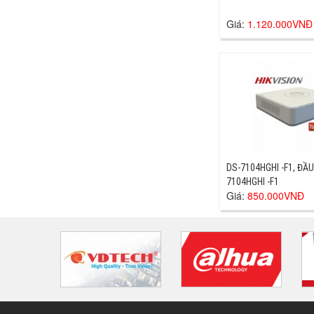
Giá:
1.120.000VNĐ
DS-7104HGHI -F1, ĐẦU
7104HGHI -F1
Giá:
850.000VNĐ