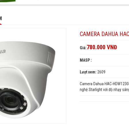
M
P,
CAMERA DAHUA HAC
SLP,
0SLP,
LP
780.000 VNĐ
Giá:
0SLP
MASP :
30SLP
Lượt xem:
2609
Camera Dahua HAC-HDW1230SLP
nghệ Starlight với độ nhạy sán