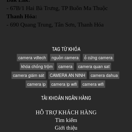
- 67B/1 Hai Bà Trưng, TP Buôn Ma Thuộc
Thanh Hóa:
- 690 Quang Trung, Tân Sơn, Thanh Hóa
TAG TỪ KHÓA
camera vdtech
nguồn camera
ổ cứng camera
khóa chống trộm
camera
camera quan sat
camera giám sát
CAMERA AN NINH
camera dahua
camera ip
camera ip wifi
camera wifi
TÀI KHOẢN NGÂN HÀNG
HỖ TRỢ KHÁCH HÀNG
Tìm kiếm
Giới thiệu