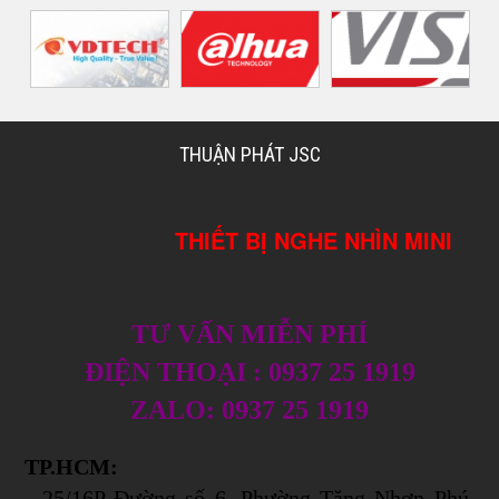
THUẬN PHÁT JSC
THIẾT BỊ NGHE NHÌN MINI
TƯ VẤN MIỄN PHÍ
ĐIỆN THOẠI : 0937 25 1919
ZALO: 0937 25 1919
TP.HCM:
- 25/16P Đường số 6, Phường Tăng Nhơn Phú,