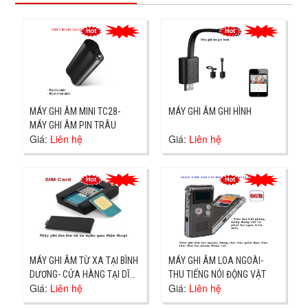
MÁY GHI ÂM MINI TC28-
MÁY GHI ÂM GHI HÌNH
MÁY GHI ÂM PIN TRÂU
Giá:
Liên hệ
Giá:
Liên hệ
MÁY GHI ÂM TỪ XA TẠI BÌNH
MÁY GHI ÂM LOA NGOÀI-
DƯƠNG- CỬA HÀNG TẠI DĨ
THU TIẾNG NÓI ĐỘNG VẬT
Giá:
Liên hệ
Giá:
Liên hệ
AN-GIAO TẬN NƠI