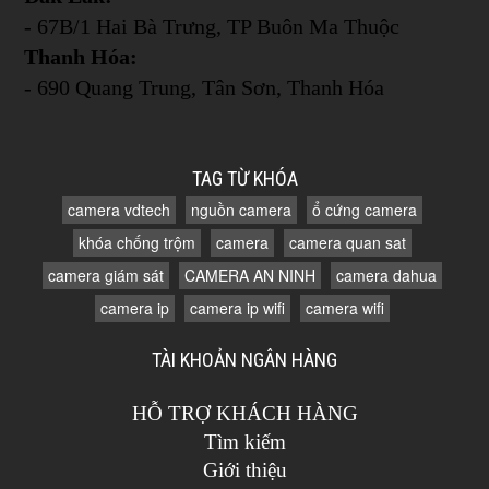
- 67B/1 Hai Bà Trưng, TP Buôn Ma Thuộc
Thanh Hóa:
- 690 Quang Trung, Tân Sơn, Thanh Hóa
TAG TỪ KHÓA
camera vdtech
nguồn camera
ổ cứng camera
khóa chống trộm
camera
camera quan sat
camera giám sát
CAMERA AN NINH
camera dahua
camera ip
camera ip wifi
camera wifi
TÀI KHOẢN NGÂN HÀNG
HỖ TRỢ KHÁCH HÀNG
Tìm kiếm
Giới thiệu