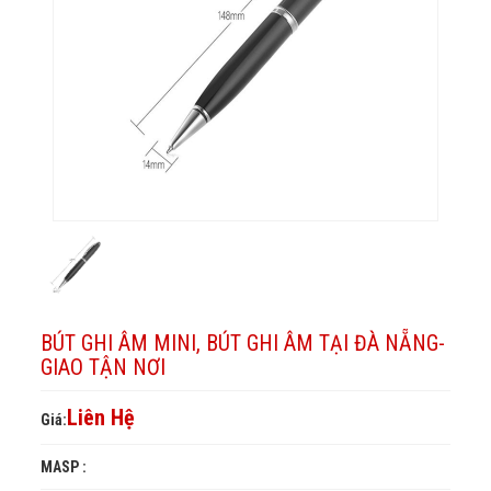
Giao
ghi
âm
Đà
tận
nơi
tại
âm
Nẵng-
Giao
Đà
tại
tận
Nẵng-
Đà
nơi
Giao
Nẵng-
tận
Giao
nơi
tận
nơi
BÚT GHI ÂM MINI, BÚT GHI ÂM TẠI ĐÀ NẴNG-
GIAO TẬN NƠI
Liên Hệ
Giá:
MASP :