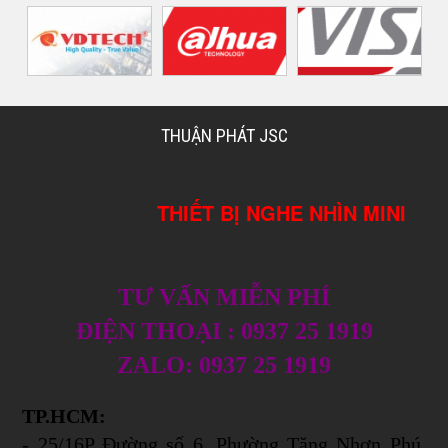
THUẬN PHÁT JSC
THIẾT BỊ NGHE NHÌN MINI
TƯ VẤN MIỄN PHÍ
ĐIỆN THOẠI : 0937 25 1919
ZALO: 0937 25 1919
TP.HCM:
- 25/16P Đường số 6, Phường Tăng Nhơn Phú,