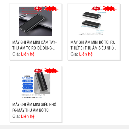
MÁY GHI ÂM MINI CẦM TAY-
MÁY GHI ÂM MINI BỎ TÚI F3,
THU ÂM TO RÕ, DỄ DÙNG-
THIẾT BỊ THU ÂM SIÊU NHỎ
Giá:
Liên hệ
Giá:
Liên hệ
GIAO HỎA TỐC 30PH
0937251919
MÁY GHI ÂM MINI SIÊU NHỎ
F6-MÁY THU ÂM BỎ TÚI
Giá:
Liên hệ