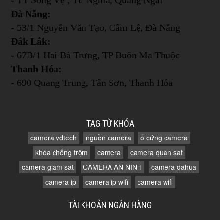
Đà Nẵng:
- 53/1 Nguyễn Văn Tạo, Cẩm Lệ, Đà Nẵng
Đắk Lắk:
- 67B/1 Hai Bà Trưng, TP Buôn Ma Thuộc
Thanh Hóa:
- 690 Quang Trung, Tân Sơn, Thanh Hóa
TAG TỪ KHÓA
camera vdtech
nguồn camera
ổ cứng camera
khóa chống trộm
camera
camera quan sat
camera giám sát
CAMERA AN NINH
camera dahua
camera ip
camera ip wifi
camera wifi
TÀI KHOẢN NGÂN HÀNG