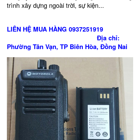
trình xây dựng ngoài trời, sự kiện...
LIÊN HỆ MUA HÀNG 0937251919
Địa chỉ:
Phường Tân Vạn, TP Biên Hòa, Đồng Nai