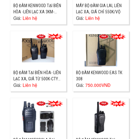
BỘ ĐÀM KENWOOD TẠI BIÊN
MÁY BỘ ĐÀM GIA LAI, LIÊN
HÒA -LIÊN LẠC XA 3KM-
LẠC XA, GIÁ CHỈ 550K/VỘ
Giá:
Liên hệ
Giá:
Liên hệ
GIAO NGAY BIÊN HÒA
BỘ ĐÀM TẠI BIÊN HÒA- LIÊN
BỘ ĐÀM KENWOOD EAS TK
LẠC XA, GIÁ TỪ 500K-CTY
308
Giá:
Liên hệ
Giá:
750.000VNĐ
TẠI TÂN VẠN GIAO NGAY