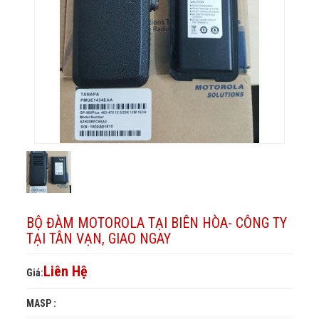
Vạn,
Hòa-
Công
tại
giao
ngay
ty
Công
Tân
Vạn,
tại
ty
giao
Tân
tại
ngay
Vạn,
Tân
giao
Vạn,
ngay
giao
ngay
BỘ ĐÀM MOTOROLA TẠI BIÊN HÒA- CÔNG TY
TẠI TÂN VẠN, GIAO NGAY
Liên Hệ
Giá:
MASP :