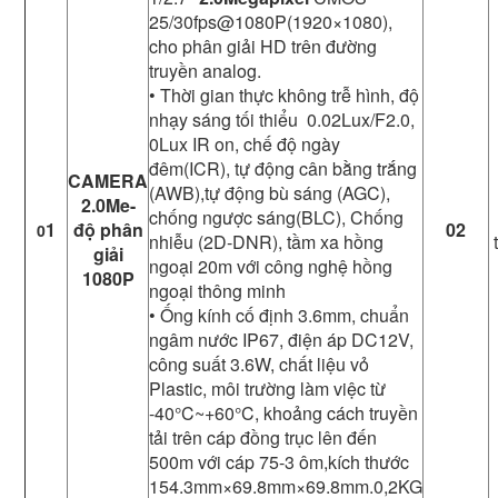
25/30fps@1080P(1920×1080),
cho phân giải HD trên đường
truyền analog.
• Thời gian thực không trễ hình, độ
nhạy sáng tối thiểu 0.02Lux/F2.0,
0Lux IR on, chế độ ngày
đêm(ICR), tự động cân bằng trắng
CAMERA
(AWB),tự động bù sáng (AGC),
2.0Me-
chống ngược sáng(BLC), Chống
1
độ phân
02
0
nhiễu (2D-DNR), tầm xa hồng
giải
ngoại 20m với công nghệ hồng
1080P
ngoại thông minh
• Ống kính cố định 3.6mm, chuẩn
ngâm nước IP67, điện áp DC12V,
công suất 3.6W, chất liệu vỏ
Plastic, môi trường làm việc từ
-40°C~+60°C, khoảng cách truyền
tải trên cáp đồng trục lên đến
500m với cáp 75-3 ôm,kích thước
154.3mm×69.8mm×69.8mm.0,2KG