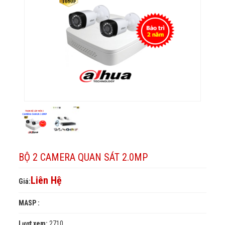
2.0MP
BỘ 2 CAMERA QUAN SÁT 2.0MP
Liên Hệ
Giá:
MASP :
Lượt xem:
2710