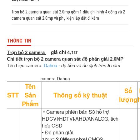
Trọn bộ 2 camera quan sát 2.0mp gồm 1 đầu ghi hình 4 cổng và 2
camera quan sát 2.0mp và phụ kiện lắp đặt đi kèm
THÔNG TIN
giá chỉ 4,1tr
Trọn bộ 2 camera
Chi tiết trọn bộ 2 camera quan sát độ phân giải 2.0MP
Tên hiệu camera:
Dahua
-
độ bền và ổn định trên
5
năm
camera Dahua
Tên
Số
STT
Sản
Thông số kỹ thuật
lượng
Phẩm
• Camera phiên bản S3 hỗ trợ
HDCVI/HDTVI/AHD/ANALOG, tích
hợp OSD
• Độ phân giải
1/2.7"
2.0Megapixel
CMOS