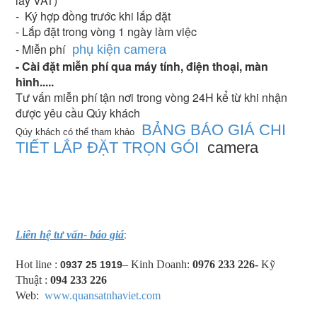
lấy VAT)
- Ký hợp đồng trước khi lắp đặt
- Lắp đặt trong vòng 1 ngày làm việc
- Miễn phí
phụ kiện camera
- Cài đặt miễn phí qua máy tính, điện thoại, màn
hình.....
Tư vấn miễn phí tận nơi trong vòng 24H kể từ khi nhận
được yêu cầu Qúy khách
BẢNG BÁO GIÁ CHI
Qúy khách có thể tham khảo
TIẾT LẮP ĐẶT TRỌN GÓI
camera
:
Liên hệ tư vấn- báo giá
Hot line :
– Kinh Doanh:
0976 233 226-
Kỹ
0937 25 1919
Thuật :
094 233 226
Web:
www.quansatnhaviet.com