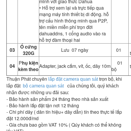
minh với giao thức Dahua
• Hỗ trợ xem lại và trực tiếp qua
mạng máy tính thiết bị di động. hỗ
trợ cấu hình thông minh qua P2P,
tên miền miễn phí trọn đời
dahuaddns, 1 cổng audio vào ra
hỗ trợ đàm thoại hai
Ổ cứng
03
Lưu 07 ngày
01
320G
P
hụ kiện
01
04
Adapter, jack cắm, vít, ốc, dây 10m
kèm theo
bộ
Thuận Phát chuyên
lắp đặt camera quan sát
trọn bộ, khi
lắp đặt
bộ camera quan sát
của chúng tôi, quý khách
nhận được những ưu đãi sau:
- Bảo hành sản phẩm 24 tháng theo nhà sản xuất
- Bảo hành lắp đặt tận nơi 12 tháng
- Chi phí dây ( dân tín hiệu+ dây dẫn) tín theo thực tế lắp
đặt 12.000đ/md
- Gía chưa bao gồm VAT 10% ( Qúy khách có thể không