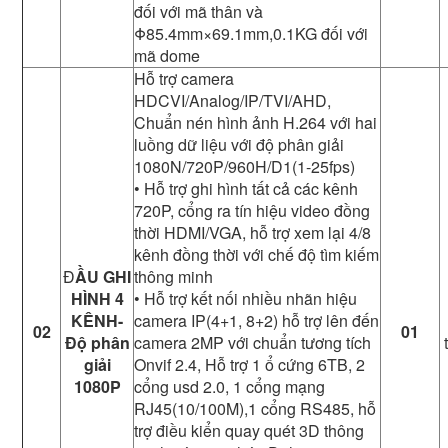
đối với mã thân và
Φ85.4mm×69.1mm,0.1KG đối với
mã dome
Hỗ trợ camera
HDCVI/Analog/IP/TVI/AHD,
Chuẩn nén hình ảnh H.264 với hai
luồng dữ liệu với độ phân giải
1080N/720P/960H/D1(1-25fps)
• Hỗ trợ ghi hình tất cả các kênh
720P, cổng ra tín hiệu video đồng
thời HDMI/VGA, hỗ trợ xem lại 4/8
kênh đồng thời với chế độ tìm kiếm
Đ
ẦU GHI
thông minh
HÌNH 4
• Hỗ trợ kết nối nhiều nhãn hiệu
KÊNH-
camera IP(4+1, 8+2) hỗ trợ lên đến
02
01
Độ phân
camera 2MP với chuẩn tương tích
giải
Onvif 2.4, Hỗ trợ 1 ổ cứng 6TB, 2
1080P
cổng usd 2.0, 1 cổng mạng
RJ45(10/100M),1 cổng RS485, hỗ
trợ điều kiển quay quét 3D thông