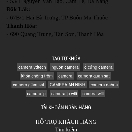
- 53/1 Nguyễn Văn Tạo, Cẩm Lệ, Đà Nẵng
Đắk Lắk:
- 67B/1 Hai Bà Trưng, TP Buôn Ma Thuộc
Thanh Hóa:
- 690 Quang Trung, Tân Sơn, Thanh Hóa
TAG TỪ KHÓA
camera vdtech
nguồn camera
ổ cứng camera
khóa chống trộm
camera
camera quan sat
camera giám sát
CAMERA AN NINH
camera dahua
camera ip
camera ip wifi
camera wifi
TÀI KHOẢN NGÂN HÀNG
HỖ TRỢ KHÁCH HÀNG
Tìm kiếm