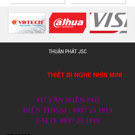
THUẬN PHÁT JSC
THIẾT BỊ NGHE NHÌN MINI
TƯ VẤN MIỄN PHÍ
ĐIỆN THOẠI : 0937 25 1919
ZALO: 0937 25 1919