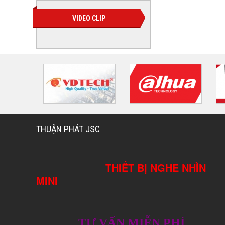
VIDEO CLIP
THUẬN PHÁT JSC
THIẾT BỊ NGHE NHÌN
MINI
TƯ VẤN MIỄN PHÍ