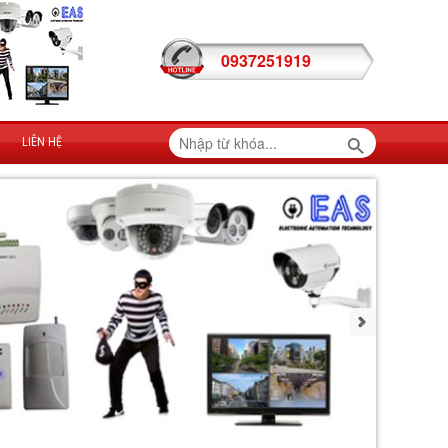
0937251919
LIÊN HỆ