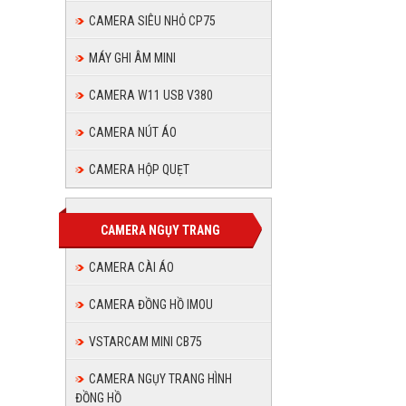
CAMERA SIÊU NHỎ CP75
MÁY GHI ÂM MINI
CAMERA W11 USB V380
CAMERA NÚT ÁO
CAMERA HỘP QUẸT
CAMERA NGỤY TRANG
CAMERA CÀI ÁO
CAMERA ĐỒNG HỒ IMOU
VSTARCAM MINI CB75
CAMERA NGỤY TRANG HÌNH
ĐỒNG HỒ