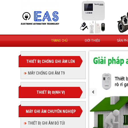
TRANG CHỦ
GIỚI THIỆU
SẢN P
THIẾT BỊ CHỐNG GHI ÂM LÉN
MÁY CHỐNG GHI ÂM T9
THIẾT BỊ ĐỊNH VỊ
MÁY GHI ÂM CHUYÊN NGHIỆP
THIẾT BỊ GHI ÂM BỎ TÚI