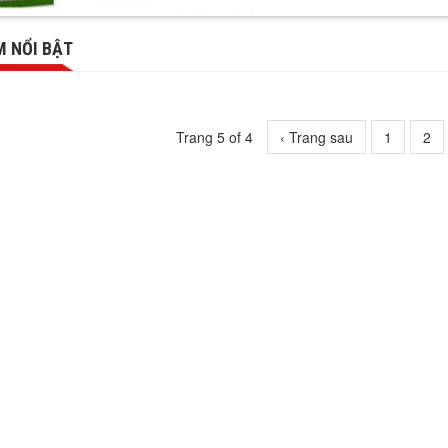
 NỔI BẬT
Trang 5 of 4
‹ Trang sau
1
2