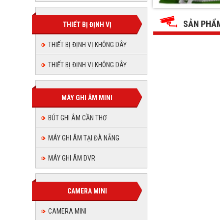
THUẬN
THUẬN
THUẬN
THUẬN
THUẬN
THUẬN
PHÁT
PHÁT
PHÁT
PHÁT
SẢN PHẨM
JSC
THIẾT BỊ ĐỊNH VỊ
JSC
PHÁT
PHÁT
JSC
JSC
JSC
THIẾT BỊ ĐỊNH VỊ KHÔNG DÂY
JSC
THIẾT BỊ ĐỊNH VỊ KHÔNG DÂY
MÁY GHI ÂM MINI
BÚT GHI ÂM CẦN THƠ
MÁY GHI ÂM TẠI ĐÀ NẴNG
MÁY GHI ÂM DVR
CAMERA MINI
CAMERA MINI