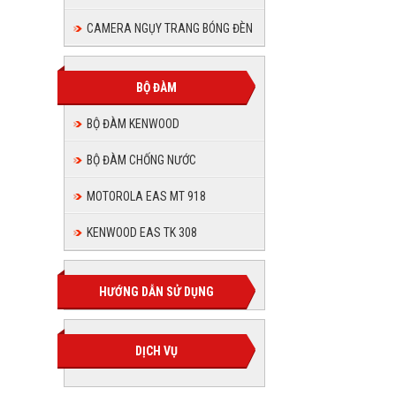
CAMERA NGỤY TRANG BÓNG ĐÈN
BỘ ĐÀM
BỘ ĐÀM KENWOOD
BỘ ĐÀM CHỐNG NƯỚC
MOTOROLA EAS MT 918
KENWOOD EAS TK 308
HƯỚNG DẪN SỬ DỤNG
DỊCH VỤ