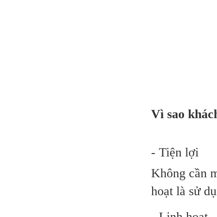
Thiết b
Vì sao khác
- Tiện lợi
Không cần ma
hoạt là sử d
- Linh hoạt