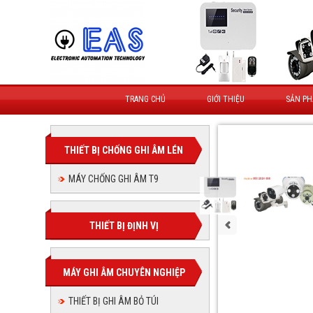
TRANG CHỦ
GIỚI THIỆU
SẢN P
THIẾT BỊ CHỐNG GHI ÂM LÉN
MÁY CHỐNG GHI ÂM T9
THIẾT BỊ ĐỊNH VỊ
MÁY GHI ÂM CHUYÊN NGHIỆP
THIẾT BỊ GHI ÂM BỎ TÚI