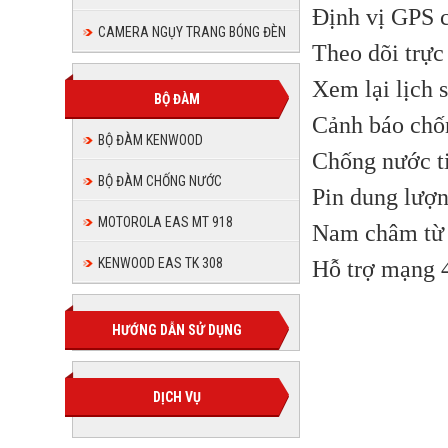
Định vị GPS c
CAMERA NGỤY TRANG BÓNG ĐÈN
Theo dõi trực 
Xem lại lịch s
BỘ ĐÀM
Cảnh báo chố
BỘ ĐÀM KENWOOD
Chống nước t
BỘ ĐÀM CHỐNG NƯỚC
Pin dung lượn
MOTOROLA EAS MT 918
Nam châm từ 
KENWOOD EAS TK 308
Hỗ trợ mạng 
HƯỚNG DẪN SỬ DỤNG
DỊCH VỤ