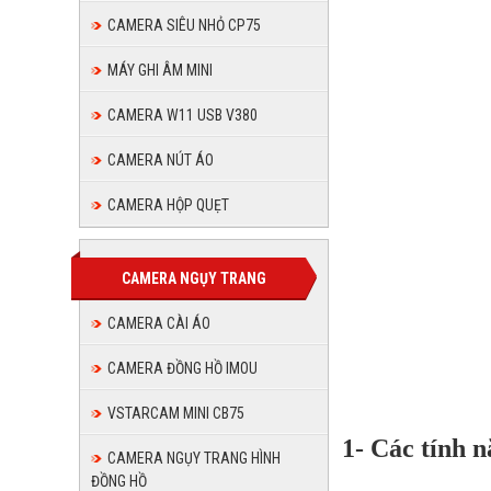
-
Ngũ
ô
CAMERA SIÊU NHỎ CP75
Hành
ĐC
tô,
MÁY GHI ÂM MINI
xe
Sơn
Ngũ
máy)
(
CAMERA W11 USB V380
Hành
ô
CAMERA NÚT ÁO
Sơn
tô,
CAMERA HỘP QUẸT
(
xe
máy)
ô
CAMERA NGỤY TRANG
tô,
CAMERA CÀI ÁO
xe
CAMERA ĐỒNG HỒ IMOU
máy)
VSTARCAM MINI CB75
1- Các tính 
CAMERA NGỤY TRANG HÌNH
ĐỒNG HỒ