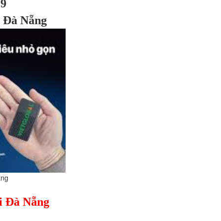
9
 Đà Nẵng
ẵng
ại Đà Nẵng