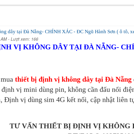
không dây tại Đà Nẵng- CHÍNH XÁC - ĐC Ngũ Hành Sơn ( ô tô, x
0 AM -
Lượt xem: 166
ỊNH VỊ KHÔNG DÂY TẠI ĐÀ NẴNG- CHÍ
n mua
thiết bị định vị không dây tại Đà Nẵng
bị định vị mini dùng pin, không cần đấu nối điệ
, Định vị dùng sim 4G kết nối, cập nhật liên t
TƯ VẤN THIẾT BỊ ĐỊNH VỊ KHÔNG 