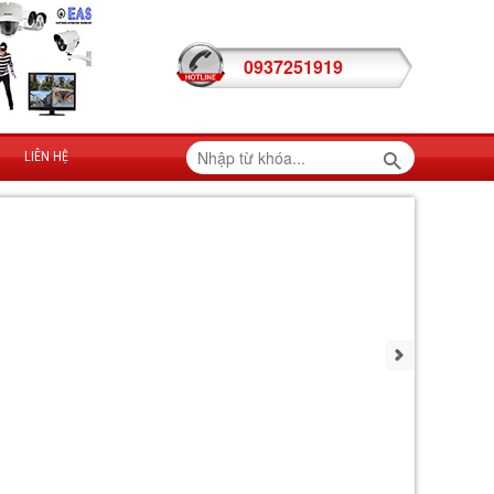
0937251919
LIÊN HỆ