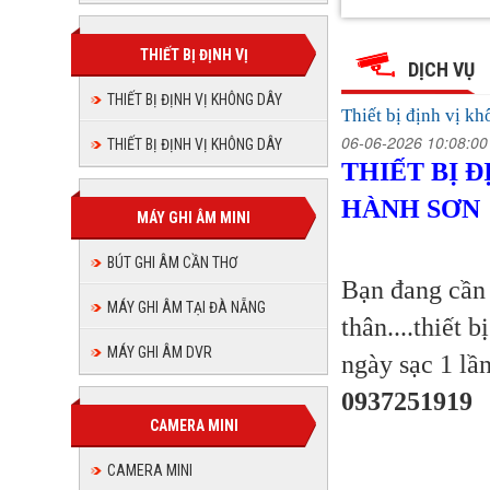
Thiết
Thiết
Thiết
Thiết
Thiết
Thiết
bị
bị
bị
bị
định
THIẾT BỊ ĐỊNH VỊ
định
bị
bị
định
vị
DỊCH VỤ
vị
định
không
vị
không
định
dây
THIẾT BỊ ĐỊNH VỊ KHÔNG DÂY
định
không
dây
vị
tại
Thiết bị định vị 
tại
Đà
dây
vị
không
Đà
Nẵng-
06-06-2026 10:08:0
THIẾT BỊ ĐỊNH VỊ KHÔNG DÂY
tại
vị
CHÍNH
Nẵng-
dây
không
XÁC
THIẾT BỊ Đ
Đà
CHÍNH
-
XÁC
Nẵng-
không
tại
ĐC
dây
-
HÀNH SƠN
CHÍNH
Ngũ
MÁY GHI ÂM MINI
Đà
ĐC
Hành
XÁC
dây
Ngũ
tại
Sơn
Nẵng-
-
(
Hành
BÚT GHI ÂM CẦN THƠ
ô
Sơn
ĐC
Đà
tại
CHÍNH
tô,
Bạn đang cầ
(
Ngũ
xe
ô
XÁC
MÁY GHI ÂM TẠI ĐÀ NẴNG
máy)
Nẵng-
Hành
Đà
tô,
thân....thiết 
-
Sơn
xe
CHÍNH
máy)
MÁY GHI ÂM DVR
(
ngày sạc 1 lần
Nẵng-
ĐC
ô
XÁC
Ngũ
tô,
0937251919
CHÍNH
xe
-
Hành
CAMERA MINI
máy)
XÁC
Sơn
ĐC
CAMERA MINI
(