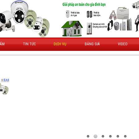
HẨM
TIN TỨC
DỊCH VỤ
BẢNG GIÁ
VIDEO