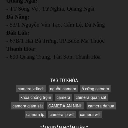
Quảng Ngãi:
- TT Sông Vệ , Tư Nghĩa, Quảng Ngãi
Đà Nẵng:
- 53/1 Nguyễn Văn Tạo, Cẩm Lệ, Đà Nẵng
Đắk Lắk:
- 67B/1 Hai Bà Trưng, TP Buôn Ma Thuộc
Thanh Hóa:
- 690 Quang Trung, Tân Sơn, Thanh Hóa
TAG TỪ KHÓA
camera vdtech
nguồn camera
ổ cứng camera
khóa chống trộm
camera
camera quan sat
camera giám sát
CAMERA AN NINH
camera dahua
camera ip
camera ip wifi
camera wifi
TÀI KHOẢN NGÂN HÀNG