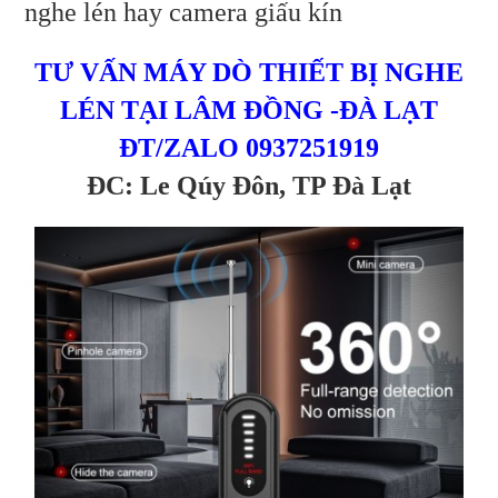
nghe lén hay camera giấu kín
Đôn
chỉ
Lê
TƯ VẤN MÁY DÒ THIẾT BỊ NGHE
LÉN TẠI LÂM ĐỒNG -ĐÀ LẠT
Qúy
ĐT/ZALO 0937251919
Đôn
ĐC: Le Qúy Đôn, TP Đà Lạt