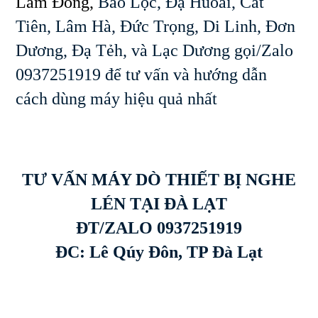
Lâm Đồng,
Bảo Lộc, Đạ Huoai, Cát
Tiên, Lâm Hà, Đức Trọng, Di Linh, Đơn
Dương, Đạ Tẻh, và Lạc Dương gọi/Zalo
0937251919 để tư vấn và hướng dẫn
cách dùng máy hiệu quả nhất
TƯ VẤN MÁY DÒ THIẾT BỊ NGHE
LÉN TẠI ĐÀ LẠT
ĐT/ZALO 0937251919
ĐC: Lê Qúy Đôn, TP Đà Lạt