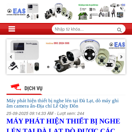
Máy
Máy
Máy
Máy
Máy
Máy
phát
phát
phát
phát
hiện
hiện
phát
phát
hiện
thiết
DỊCH VỤ
thiết
hiện
bị
thiết
bị
hiện
nghe
hiện
bị
nghe
thiết
lén
Máy phát hiện thiết bị nghe lén tại Đà Lạt, dò máy ghi
lén
tại
nghe
thiết
âm camera ẩn-Địa chỉ Lê Qúy Đôn
bị
tại
Đà
lén
thiết
Lạt,
Đà
25-09-2025 09:14:33 AM -
Lượt xem: 244
nghe
bị
dò
tại
Lạt,
máy
MÁY PHÁT HIỆN THIẾT BỊ NGHE
dò
Đà
bị
lén
ghi
nghe
máy
Lạt,
âm
tại
ghi
camera
LÉN TẠI ĐÀ LẠT DÒ ĐƯỢC CÁC