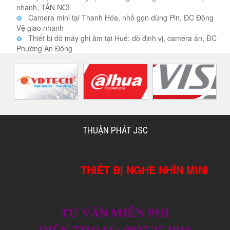
nhanh, TẬN NƠI
Camera mini tại Thanh Hóa, nhỏ gọn dùng Pin, ĐC Đông
Vệ giao nhanh
Thiết bị dò máy ghi âm tại Huế: dò định vị, camera ẩn, ĐC
Phường An Đông
THUẬN PHÁT JSC
THIẾT BỊ NGHE NHÌN MINI
TƯ VẤN MIỄN PHÍ