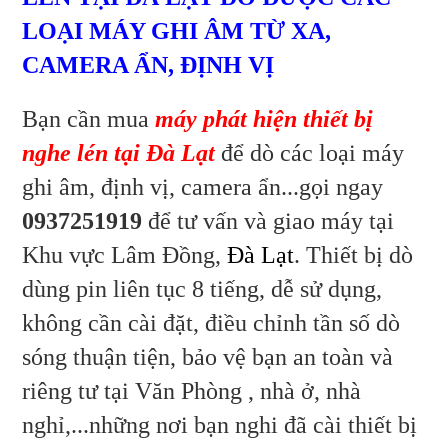
dò
nghe
âm
lén
ẩn-
Đà
máy
Địa
camera
LOẠI MÁY GHI ÂM TỪ XA,
chỉ
ẩn-
ghi
tại
lén
Lạt,
Lê
Địa
âm
Qúy
CAMERA ẨN, ĐỊNH VỊ
chỉ
dò
Đôn
Đà
camera
tại
Lê
máy
ẩn-
Qúy
Lạt,
Đôn
Địa
Bạn cần mua
máy phát hiện thiết bị
Đà
ghi
chỉ
dò
âm
nghe lén tại Đà Lạt
để dò các loại máy
Lê
Lạt,
Qúy
máy
camera
ghi âm, định vị, camera ẩn...gọi ngay
Đôn
dò
ẩn-
ghi
0937251919
để tư vấn và giao máy tại
Địa
máy
âm
chỉ
Khu vực Lâm Đồng,
Đà Lạt
. Thiết bị dò
camera
ghi
Lê
dùng pin liên tục 8 tiếng, dễ sử dụng,
Qúy
ẩn-
âm
không cần cài đặt, điều chỉnh tần số dò
Đôn
Địa
camera
sóng thuận tiện, bảo vệ bạn an toàn và
chỉ
riêng tư tại Văn Phòng , nhà ở, nhà
ẩn-
Lê
nghỉ,...những nơi bạn nghi đã cài thiết bị
Địa
Qúy