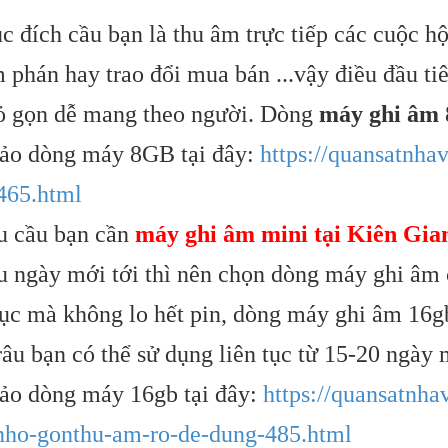
c đích cầu bạn là thu âm trực tiếp các cuộc hộ
 phán hay trao đổi mua bán ...vậy điều đầu t
ỏ gọn dễ mang theo người. Dòng
máy ghi âm
ảo dòng máy 8GB tại đây:
https://quansatnha
465.html
u cầu bạn cần
máy ghi âm mini tại Kiên Gia
âu ngày mới tới thì nên chọn dòng máy ghi âm 
tục mà không lo hết pin, dòng máy ghi âm 16gb
râu bạn có thể sử dụng liên tục từ 15-20 ngày 
o dòng máy 16gb tại đây:
https://quansatnh
nho-gonthu-am-ro-de-dung-485.html