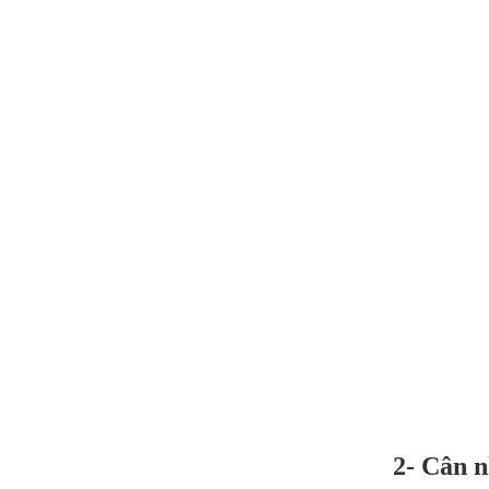
Máy
2- Cân n