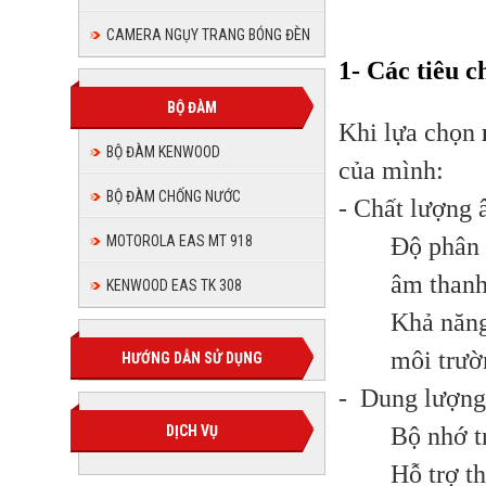
máy
CAMERA NGỤY TRANG BÓNG ĐÈN
1- Các tiêu c
BỘ ĐÀM
Khi lựa chọn
BỘ ĐÀM KENWOOD
của mình:
BỘ ĐÀM CHỐNG NƯỚC
- Chất lượng 
Độ phân 
MOTOROLA EAS MT 918
âm thanh
KENWOOD EAS TK 308
Khả năng
môi trườ
HƯỚNG DẪN SỬ DỤNG
- Dung lượng 
Bộ nhớ t
DỊCH VỤ
Hỗ trợ t