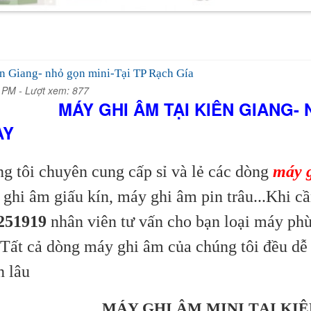
n Giang- nhỏ gọn mini-Tại TP Rạch Gía
3 PM -
Lượt xem: 877
MÁY GHI ÂM TẠI KIÊN GIANG- N
ÀY
 tôi chuyên cung cấp sỉ và lẻ các dòng
máy g
ghi âm giấu kín, máy ghi âm pin trâu...Khi 
251919
nhân viên tư vấn cho bạn loại máy ph
. Tất cả dòng máy ghi âm của chúng tôi đều dễ 
n lâu
MÁY GHI ÂM MINI TẠI KI