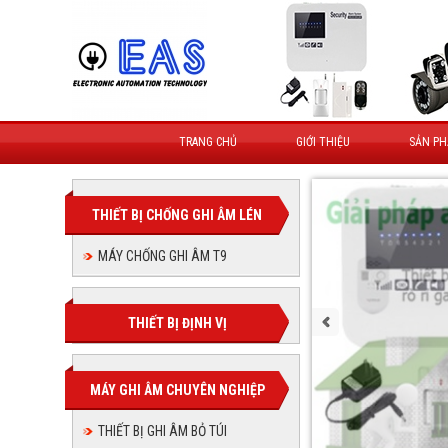
TRANG CHỦ
GIỚI THIỆU
SẢN P
THIẾT BỊ CHỐNG GHI ÂM LÉN
MÁY CHỐNG GHI ÂM T9
THIẾT BỊ ĐỊNH VỊ
MÁY GHI ÂM CHUYÊN NGHIỆP
THIẾT BỊ GHI ÂM BỎ TÚI