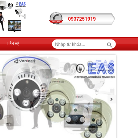
0937251919
LIÊN HỆ