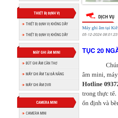
Máy
Máy
Máy
Máy
Máy
Máy
ghi
ghi
ghi
ghi
âm
THIẾT BỊ ĐỊNH VỊ
âm
ghi
ghi
âm
tại
DỊCH VỤ
tại
âm
Kiên
tại
Kiên
âm
Giang-
THIẾT BỊ ĐỊNH VỊ KHÔNG DÂY
âm
Kiên
Giang-
tại
nhỏ
Máy ghi âm tại Kiê
nhỏ
gọn
Giang-
tại
Kiên
gọn
mini-
05-12-2024 08:01:2
THIẾT BỊ ĐỊNH VỊ KHÔNG DÂY
nhỏ
tại
Tại
mini-
Giang-
Kiên
TP
gọn
Tại
Rạch
TP
mini-
Kiên
nhỏ
Gía
TỤC 20 NG
Giang-
Rạch
Tại
MÁY GHI ÂM MINI
gọn
Gía
TP
Giang-
nhỏ
mini-
Rạch
BÚT GHI ÂM CẦN THƠ
Chúng
Gía
gọn
nhỏ
Tại
âm mini, máy 
TP
MÁY GHI ÂM TẠI ĐÀ NẴNG
mini-
gọn
Rạch
Hotline 0937
Tại
MÁY GHI ÂM DVR
mini-
Gía
TP
trong thực tế
Tại
Rạch
ổn định và bề
CAMERA MINI
TP
Gía
CAMERA MINI