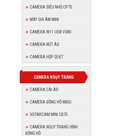
Rạch
CAMERA SIÊU NHỎ CP75
Gía
MÁY GHI ÂM MINI
CAMERA W11 USB V380
CAMERA NÚT ÁO
CAMERA HỘP QUẸT
CAMERA NGỤY TRANG
CAMERA CÀI ÁO
CAMERA ĐỒNG HỒ IMOU
VSTARCAM MINI CB75
CAMERA NGỤY TRANG HÌNH
ĐỒNG HỒ