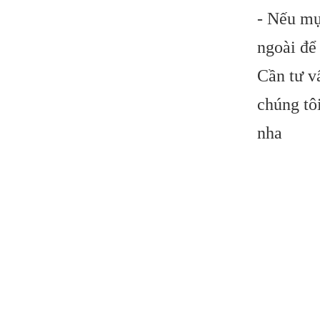
- Nếu mụ
ngoài để
Cần tư v
chúng tô
nha