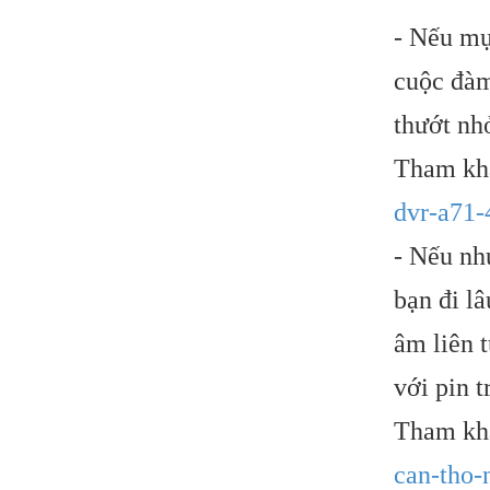
- Nếu mụ
cuộc đàm
thướt nh
Tham kh
dvr-a71-
- Nếu nh
bạn đi l
âm liên 
với pin t
Tham khả
can-tho-