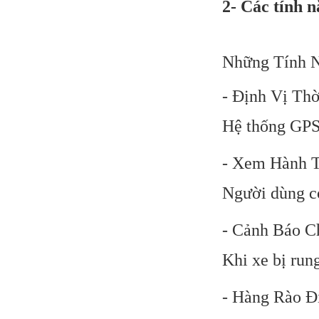
2- Các tính n
Những Tính N
- Định Vị Th
Hệ thống GPS 
- Xem Hành T
Người dùng có
- Cảnh Báo 
Khi xe bị run
- Hàng Rào Đ