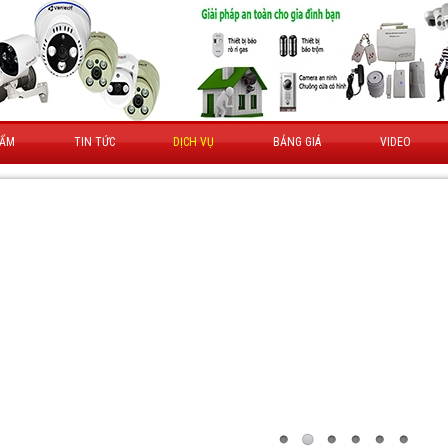
HẨM
TIN TỨC
DỊCH VỤ
BẢNG GIÁ
VIDEO