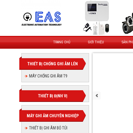
TRANG CHỦ
GIỚI THIỆU
SẢN P
THIẾT BỊ CHỐNG GHI ÂM LÉN
MÁY CHỐNG GHI ÂM T9
THIẾT BỊ ĐỊNH VỊ
MÁY GHI ÂM CHUYÊN NGHIỆP
THIẾT BỊ GHI ÂM BỎ TÚI