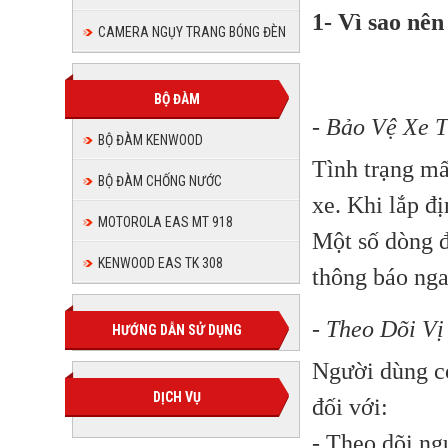
1- Vì sao nê
CAMERA NGỤY TRANG BÓNG ĐÈN
BỘ ĐÀM
- Bảo Vệ Xe 
BỘ ĐÀM KENWOOD
Tình trạng mấ
BỘ ĐÀM CHỐNG NƯỚC
xe. Khi lắp đ
MOTOROLA EAS MT 918
Một số dòng đ
KENWOOD EAS TK 308
thông báo nga
-
Theo Dõi Vị
HƯỚNG DẪN SỬ DỤNG
Người dùng có 
DỊCH VỤ
đối với:
- Theo dõi ng