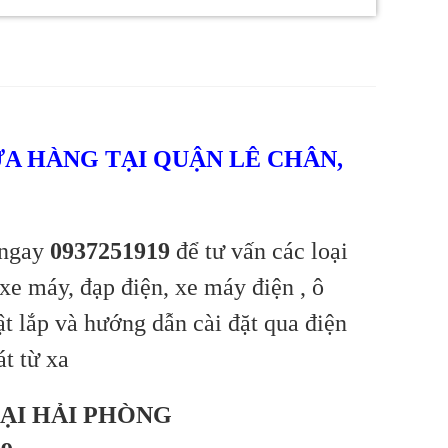
CỬA HÀNG TẠI QUẬN LÊ CHÂN,
 ngay
0937251919
để tư vấn các loại
 xe máy, đạp điện, xe máy điện , ô
ật lắp và hướng dẫn cài đặt qua điện
át từ xa
TẠI HẢI PHÒNG