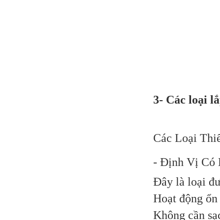
Thiết 
3- Các loại l
Các Loại Thi
- Định Vị Có
Đây là loại đ
Hoạt động ổn 
Không cần sạc