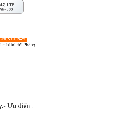
i Phòng
áy.- Ưu điểm: