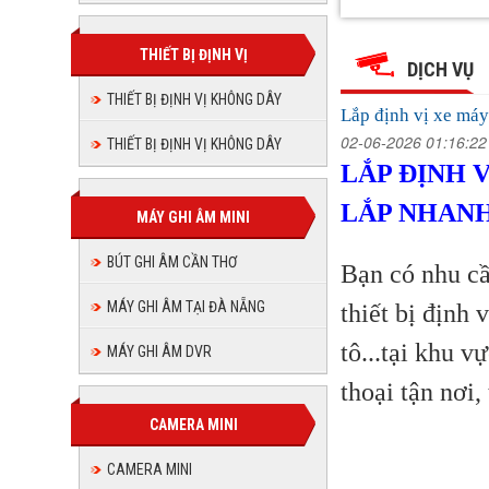
Lắp
Lắp
Lắp
Lắp
Lắp
Lắp
định
định
định
định
vị
THIẾT BỊ ĐỊNH VỊ
vị
định
định
vị
xe
DỊCH VỤ
xe
vị
máy
xe
máy
vị
tại
THIẾT BỊ ĐỊNH VỊ KHÔNG DÂY
vị
máy
tại
xe
Hải
Lắp định vị xe máy
Hải
Phòng-
tại
xe
máy
Phòng-
ĐC
02-06-2026 01:16:2
THIẾT BỊ ĐỊNH VỊ KHÔNG DÂY
Hải
xe
Quận
ĐC
tại
máy
Lê
Phòng-
LẮP ĐỊNH 
Quận
Chân,
Lê
ĐC
máy
Hải
lắp
tại
Chân,
LẮP NHAN
Quận
nhanh
MÁY GHI ÂM MINI
Phòng-
lắp
30
Lê
tại
nhanh
Hải
phút
ĐC
Chân,
30
BÚT GHI ÂM CẦN THƠ
phút
Bạn có nhu c
lắp
Phòng-
Hải
Quận
nhanh
Lê
MÁY GHI ÂM TẠI ĐÀ NẴNG
thiết bị định 
ĐC
30
Phòng-
Chân,
phút
Quận
tô...tại khu 
MÁY GHI ÂM DVR
ĐC
lắp
Lê
thoại tận nơi
nhanh
Quận
Chân,
30
CAMERA MINI
Lê
phút
lắp
CAMERA MINI