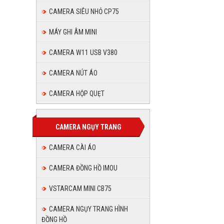
Chân,
nhanh
CAMERA SIÊU NHỎ CP75
30
lắp
MÁY GHI ÂM MINI
phút
nhanh
CAMERA W11 USB V380
30
CAMERA NÚT ÁO
phút
CAMERA HỘP QUẸT
CAMERA NGỤY TRANG
CAMERA CÀI ÁO
CAMERA ĐỒNG HỒ IMOU
VSTARCAM MINI CB75
CAMERA NGỤY TRANG HÌNH
lắp đặt
ĐỒNG HỒ