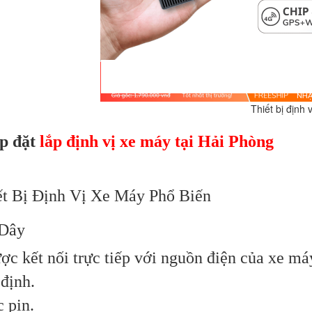
bị định vị mini tại Hả
ắp đặt
lắp định vị xe máy tại Hải Phòng
ết Bị Định Vị Xe Máy Phổ Biến
 Dây
ược kết nối trực tiếp với nguồn điện của xe m
định.
 pin.