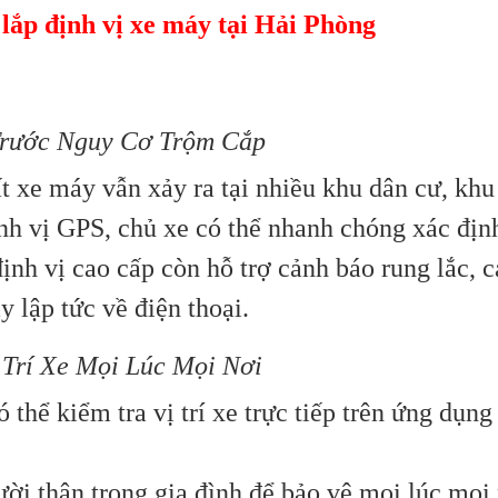
n
lắp định vị xe máy tại Hải Phòng
Trước Nguy Cơ Trộm Cắp
t xe máy vẫn xảy ra tại nhiều khu dân cư, khu
ịnh vị GPS, chủ xe có thể nhanh chóng xác định
ịnh vị cao cấp còn hỗ trợ cảnh báo rung lắc, c
y lập tức về điện thoại.
 Trí Xe Mọi Lúc Mọi Nơi
thể kiểm tra vị trí xe trực tiếp trên ứng dụng
ười thân trong gia đình để bảo vệ mọi lúc mọi 