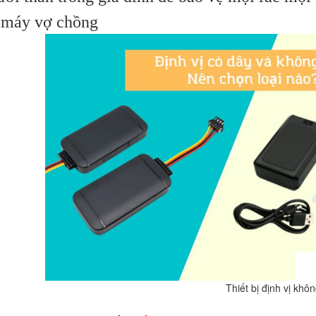
e máy vợ chồng
ị định vị không dây tại Hả