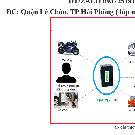
ĐT/ZALO 093725191
ĐC: Quận Lê Chân, TP Hải Phòng ( lắp n
 thiết bị định vị tại H