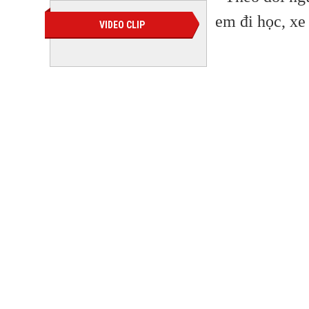
em đi học, x
VIDEO CLIP
Thiết b