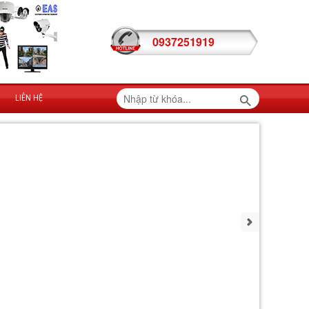
0937251919
LIÊN HỆ