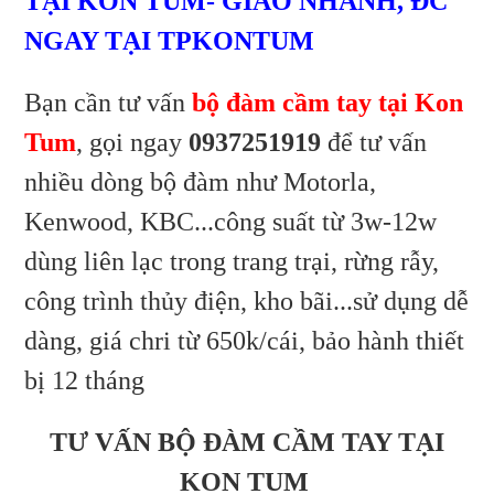
TẠI KON TUM- GIAO NHANH, ĐC
chỉ
Kon
nhanh
Tum-
TPKonTum-
650k
NGAY TẠI TPKONTUM
giao
ĐC
Tum-
Gía
nhanh
chỉ
TPKonTum-
ĐC
Bạn cần tư vấn
bộ đàm cầm tay tại Kon
650k
Gía
TPKonTum-
giao
Tum
, gọi ngay
0937251919
để tư vấn
chỉ
nhanh
Gía
nhiều dòng bộ đàm như Motorla,
650k
chỉ
Kenwood, KBC...công suất từ 3w-12w
giao
dùng liên lạc trong trang trại, rừng rẫy,
650k
nhanh
công trình thủy điện, kho bãi...sử dụng dễ
giao
dàng, giá chri từ 650k/cái, bảo hành thiết
nhanh
bị 12 tháng
TƯ VẤN BỘ ĐÀM CẦM TAY TẠI
KON TUM