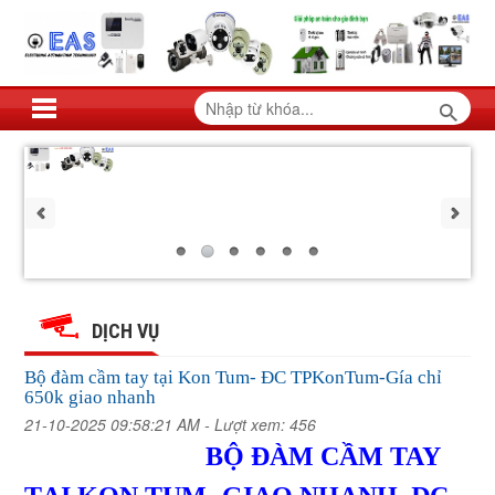
Bộ
Bộ
Bộ
Bộ
Bộ
Bộ
đàm
đàm
đàm
đàm
cầm
cầm
đàm
đàm
cầm
tay
DỊCH VỤ
tay
cầm
tại
tay
tại
cầm
Kon
cầm
tại
Kon
tay
Tum-
Bộ đàm cầm tay tại Kon Tum- ĐC TPKonTum-Gía chỉ
Tum-
ĐC
Kon
tay
650k giao nhanh
tại
ĐC
TPKonTum-
Tum-
tay
Gía
TPKonTum-
21-10-2025 09:58:21 AM -
Lượt xem: 456
Kon
tại
chỉ
ĐC
Gía
650k
chỉ
TPKonTum-
BỘ ĐÀM CẦM TAY
tại
Tum-
giao
Kon
650k
Gía
nhanh
ĐC
giao