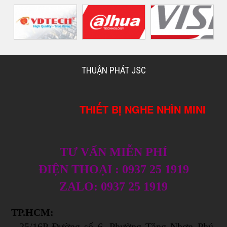
THUẬN PHÁT JSC
THIẾT BỊ NGHE NHÌN MINI
TƯ VẤN MIỄN PHÍ
ĐIỆN THOẠI : 0937 25 1919
ZALO: 0937 25 1919
TP.HCM:
- 25/16P Đường số 6, Phường Tăng Nhơn Phú,