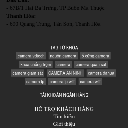
- 67B/1 Hai Bà Trưng, TP Buôn Ma Thuộc
Thanh Hóa:
- 690 Quang Trung, Tân Sơn, Thanh Hóa
TAG TỪ KHÓA
camera vdtech
nguồn camera
ổ cứng camera
khóa chống trộm
camera
camera quan sat
camera giám sát
CAMERA AN NINH
camera dahua
camera ip
camera ip wifi
camera wifi
TÀI KHOẢN NGÂN HÀNG
HỖ TRỢ KHÁCH HÀNG
Tìm kiếm
Giới thiệu