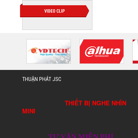
VIDEO CLIP
THUẬN PHÁT JSC
THIẾT BỊ NGHE NHÌN
MINI
TƯ VẤN MIỄN PHÍ