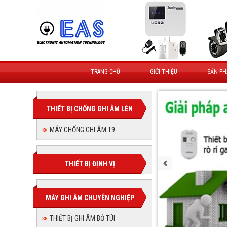
TRANG CHỦ
GIỚI THIỆU
SẢN P
THIẾT BỊ CHỐNG GHI ÂM LÉN
MÁY CHỐNG GHI ÂM T9
THIẾT BỊ ĐỊNH VỊ
MÁY GHI ÂM CHUYÊN NGHIỆP
THIẾT BỊ GHI ÂM BỎ TÚI