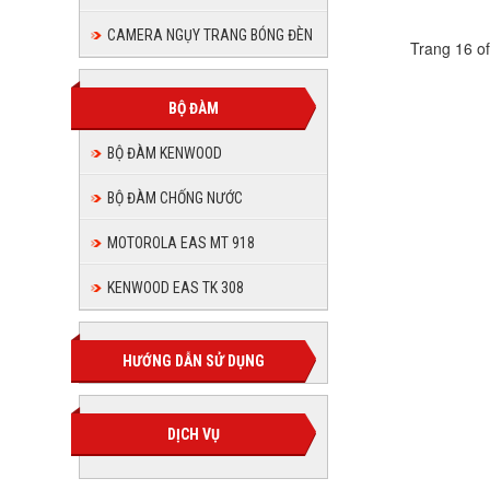
CAMERA NGỤY TRANG BÓNG ĐÈN
Trang 16 o
BỘ ĐÀM
BỘ ĐÀM KENWOOD
BỘ ĐÀM CHỐNG NƯỚC
MOTOROLA EAS MT 918
KENWOOD EAS TK 308
HƯỚNG DẪN SỬ DỤNG
DỊCH VỤ