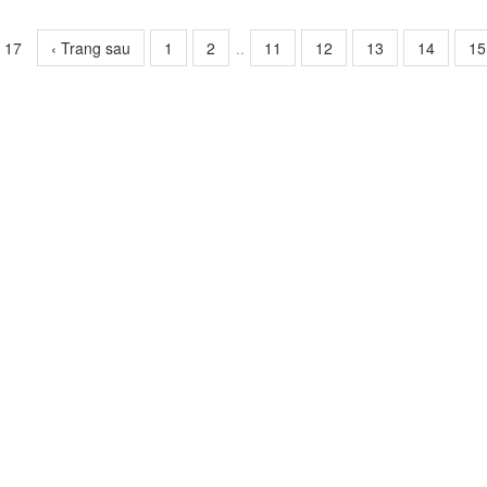
f 17
‹ Trang sau
1
2
..
11
12
13
14
15