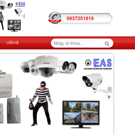
0937251919
LIÊN HỆ