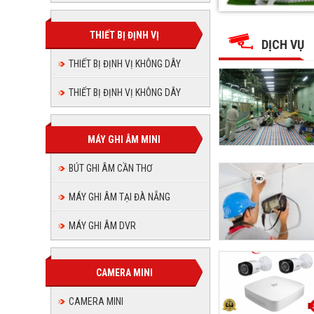
THUẬN
THUẬN
THUẬN
THUẬN
THUẬN
THUẬN
PHÁT
PHÁT
PHÁT
PHÁT
JSC
THIẾT BỊ ĐỊNH VỊ
JSC
PHÁT
PHÁT
JSC
DỊCH VỤ
JSC
JSC
THIẾT BỊ ĐỊNH VỊ KHÔNG DÂY
JSC
THIẾT BỊ ĐỊNH VỊ KHÔNG DÂY
MÁY GHI ÂM MINI
BÚT GHI ÂM CẦN THƠ
MÁY GHI ÂM TẠI ĐÀ NẴNG
MÁY GHI ÂM DVR
CAMERA MINI
CAMERA MINI