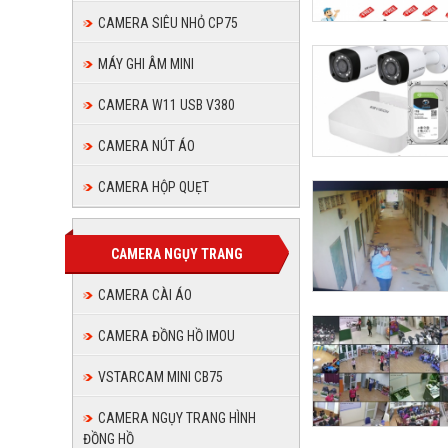
CAMERA SIÊU NHỎ CP75
MÁY GHI ÂM MINI
CAMERA W11 USB V380
CAMERA NÚT ÁO
CAMERA HỘP QUẸT
CAMERA NGỤY TRANG
CAMERA CÀI ÁO
CAMERA ĐỒNG HỒ IMOU
VSTARCAM MINI CB75
CAMERA NGỤY TRANG HÌNH
ĐỒNG HỒ