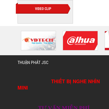
VIDEO CLIP
THUẬN PHÁT JSC
THIẾT BỊ NGHE NHÌN
MINI
TƯ VẤN MIỄN PHÍ