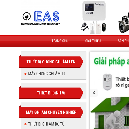
TRANG CHỦ
GIỚI THIỆU
SẢN P
THIẾT BỊ CHỐNG GHI ÂM LÉN
MÁY CHỐNG GHI ÂM T9
THIẾT BỊ ĐỊNH VỊ
MÁY GHI ÂM CHUYÊN NGHIỆP
THIẾT BỊ GHI ÂM BỎ TÚI