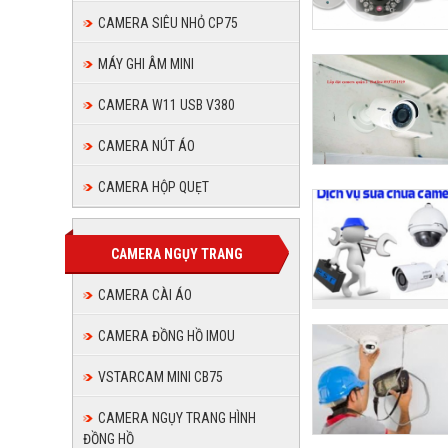
CAMERA SIÊU NHỎ CP75
MÁY GHI ÂM MINI
CAMERA W11 USB V380
CAMERA NÚT ÁO
CAMERA HỘP QUẸT
CAMERA NGỤY TRANG
CAMERA CÀI ÁO
CAMERA ĐỒNG HỒ IMOU
VSTARCAM MINI CB75
CAMERA NGỤY TRANG HÌNH
ĐỒNG HỒ