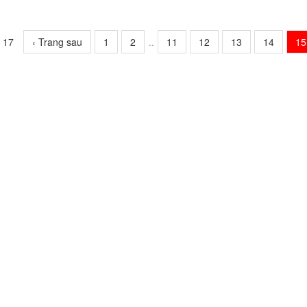
f 17
‹ Trang sau
1
2
..
11
12
13
14
15