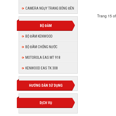
CAMERA NGỤY TRANG BÓNG ĐÈN
Trang 15 o
BỘ ĐÀM
BỘ ĐÀM KENWOOD
BỘ ĐÀM CHỐNG NƯỚC
MOTOROLA EAS MT 918
KENWOOD EAS TK 308
HƯỚNG DẪN SỬ DỤNG
DỊCH VỤ