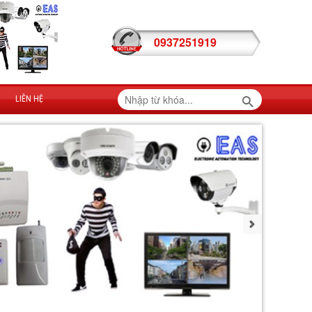
0937251919
LIÊN HỆ