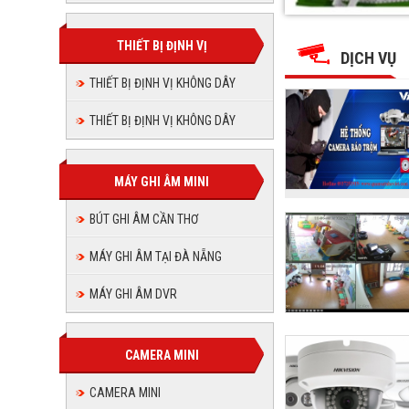
THUẬN
THUẬN
THUẬN
THUẬN
THUẬN
THUẬN
PHÁT
PHÁT
PHÁT
PHÁT
JSC
THIẾT BỊ ĐỊNH VỊ
JSC
PHÁT
PHÁT
JSC
DỊCH VỤ
JSC
JSC
THIẾT BỊ ĐỊNH VỊ KHÔNG DÂY
JSC
THIẾT BỊ ĐỊNH VỊ KHÔNG DÂY
MÁY GHI ÂM MINI
BÚT GHI ÂM CẦN THƠ
MÁY GHI ÂM TẠI ĐÀ NẴNG
MÁY GHI ÂM DVR
CAMERA MINI
CAMERA MINI