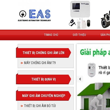
TRANG CHỦ
GIỚI THIỆU
SẢN P
THIẾT BỊ CHỐNG GHI ÂM LÉN
MÁY CHỐNG GHI ÂM T9
THIẾT BỊ ĐỊNH VỊ
MÁY GHI ÂM CHUYÊN NGHIỆP
THIẾT BỊ GHI ÂM BỎ TÚI