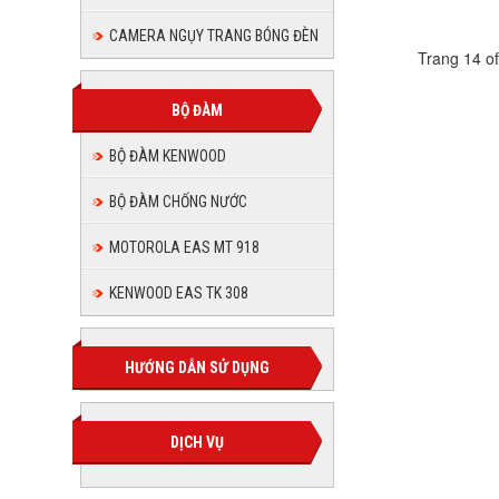
CAMERA NGỤY TRANG BÓNG ĐÈN
Trang 14 o
BỘ ĐÀM
BỘ ĐÀM KENWOOD
BỘ ĐÀM CHỐNG NƯỚC
MOTOROLA EAS MT 918
KENWOOD EAS TK 308
HƯỚNG DẪN SỬ DỤNG
DỊCH VỤ