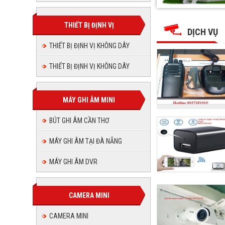
THUẬN
THUẬN
THUẬN
THUẬN
THUẬN
THUẬN
PHÁT
PHÁT
PHÁT
PHÁT
JSC
THIẾT BỊ ĐỊNH VỊ
JSC
PHÁT
PHÁT
JSC
DỊCH VỤ
JSC
JSC
THIẾT BỊ ĐỊNH VỊ KHÔNG DÂY
JSC
THIẾT BỊ ĐỊNH VỊ KHÔNG DÂY
MÁY GHI ÂM MINI
BÚT GHI ÂM CẦN THƠ
MÁY GHI ÂM TẠI ĐÀ NẴNG
MÁY GHI ÂM DVR
CAMERA MINI
CAMERA MINI