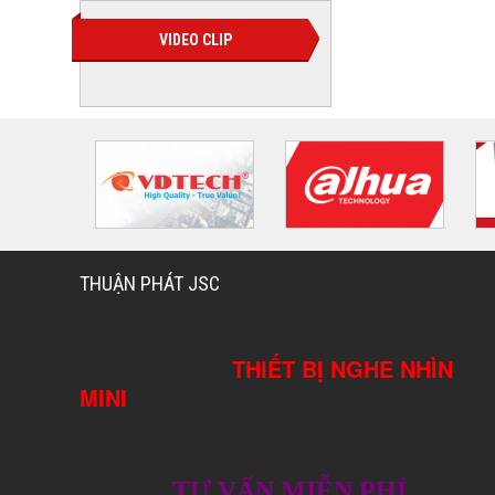
VIDEO CLIP
THUẬN PHÁT JSC
THIẾT BỊ NGHE NHÌN
MINI
TƯ VẤN MIỄN PHÍ