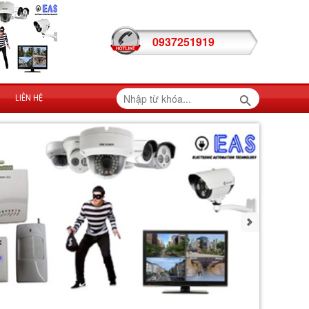
0937251919
LIÊN HỆ