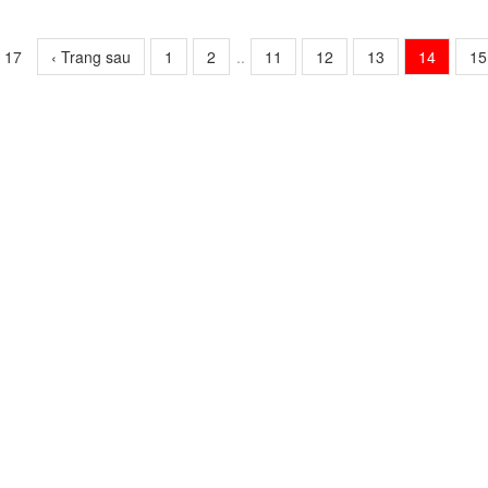
f 17
‹ Trang sau
1
2
..
11
12
13
14
15