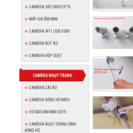
CAMERA SIÊU NHỎ CP75
MÁY GHI ÂM MINI
CAMERA W11 USB V380
CAMERA NÚT ÁO
CAMERA HỘP QUẸT
CAMERA NGỤY TRANG
CAMERA CÀI ÁO
CAMERA ĐỒNG HỒ IMOU
VSTARCAM MINI CB75
CAMERA NGỤY TRANG HÌNH
ĐỒNG HỒ