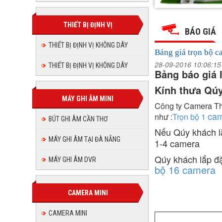
Bảng
Bảng
Bảng
Bảng
Bảng
Bảng
giá
giá
giá
giá
trọn
THIẾT BỊ ĐỊNH VỊ
trọn
giá
giá
trọn
bộ
BÁO GIÁ
bộ
trọn
camera
bộ
camera
trọn
Dahua
THIẾT BỊ ĐỊNH VỊ KHÔNG DÂY
trọn
camera
Dahua
bộ
Bảng giá trọn bộ 
Dahua
bộ
camera
28-09-2016 10:06:1
THIẾT BỊ ĐỊNH VỊ KHÔNG DÂY
bộ
Bảng báo giá 
Dahua
camera
camera
Kính thưa Qúy
Dahua
MÁY GHI ÂM MINI
Công ty Camera Th
Dahua
cam
như :
Trọn bộ 1
BÚT GHI ÂM CẦN THƠ
Nếu Qúy khách lắ
MÁY GHI ÂM TẠI ĐÀ NẴNG
1-4 camera
Qúy khách lắp đặ
MÁY GHI ÂM DVR
bộ 16 camera
CAMERA MINI
CAMERA MINI