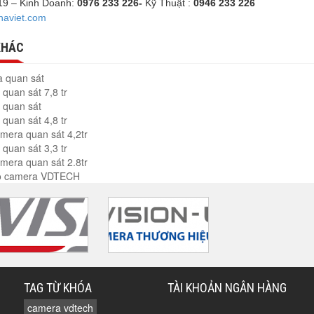
919 – Kinh Doanh:
0976 233 226-
Kỹ Thuật :
0946 233 226
haviet.com
KHÁC
 quan sát
quan sát 7,8 tr
 quan sát
quan sát 4,8 tr
mera quan sát 4,2tr
quan sát 3,3 tr
mera quan sát 2.8tr
bộ camera VDTECH
TAG TỪ KHÓA
TÀI KHOẢN NGÂN HÀNG
camera vdtech