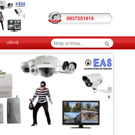
0937251919
LIÊN HỆ