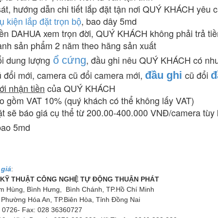
sát, hướng dẫn chi tiết lắp đặt tận nơi QUÝ KHÁCH yêu 
, bao dây 5md
ụ kiện lắp đặt trọn bộ
miền DAHUA xem trọn đời, QUÝ KHÁCH không phải trả ti
hành sản phẩm 2 năm theo hãng sản xuất
ổi dung lượng
, đầu ghi nêu QUÝ KHÁCH có nh
ổ
c
ứ
ng
ũ đổi mới, camera cũ đổi camera mới,
cũ đổi
đầu ghi
đ
ới nhận tiền
của QUÝ KHÁCH
ao gồm VAT 10% (quý khách có thể không lấy VAT)
t sẽ báo giá cụ thể từ 200.00-400.000 VNĐ/camera tùy
ao 5md
 giá
:
 KỸ THUẬT CÔNG NGHỆ TỰ ĐỘNG THUẬN PHÁT
m Hùng, Bình Hưng, Bình Chánh, TP.Hồ Chí Minh
 Phường Hóa An, TP.Biên Hòa, Tỉnh Đồng Nai
6 0726- Fax: 028 36360727