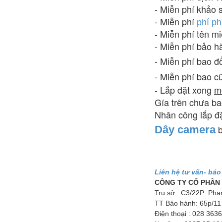
- Miễn phí khảo 
- Miễn phí
phí ph
- Miễn phí tên 
- Miễn phí bảo 
- Miễn phí bao đ
- Miễn phí bao c
- Lắp đặt xong
m
Gía trên chưa b
Nhân công lắp đặ
b
Dây camera
Liên hệ tư vấn- báo
CÔNG TY CỔ PHẦN
Trụ sở : C3/22P Phạ
TT Bảo hành: 65p/11
Điện thoại : 028 363