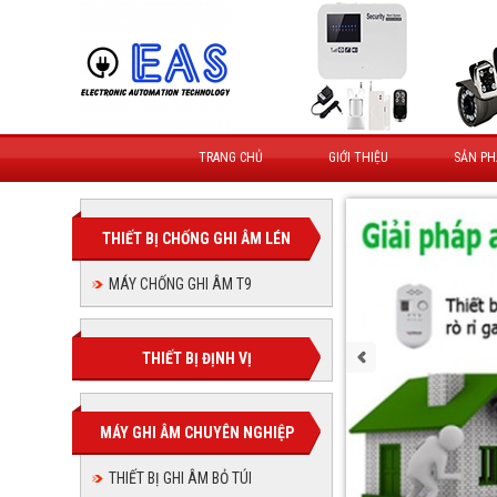
TRANG CHỦ
GIỚI THIỆU
SẢN P
THIẾT BỊ CHỐNG GHI ÂM LÉN
MÁY CHỐNG GHI ÂM T9
THIẾT BỊ ĐỊNH VỊ
MÁY GHI ÂM CHUYÊN NGHIỆP
THIẾT BỊ GHI ÂM BỎ TÚI