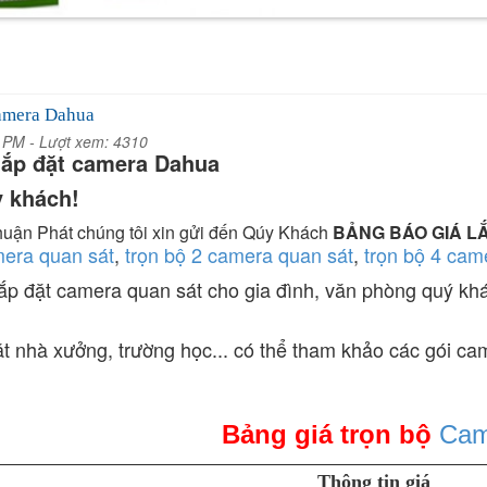
camera Dahua
5 PM -
Lượt xem: 4310
lắp đặt camera Dahua
 khách!
uận Phát chúng tôi xin gửi đến Qúy Khách
BẢNG BÁO GIÁ L
era quan sát
,
trọn bộ 2 camera quan sát
,
trọn bộ 4 cam
p đặt camera quan sát cho gia đình, văn phòng quý kh
t nhà xưởng, trường học... có thể tham khảo các gói ca
Bảng giá trọn bộ
Cam
Thông tin giá