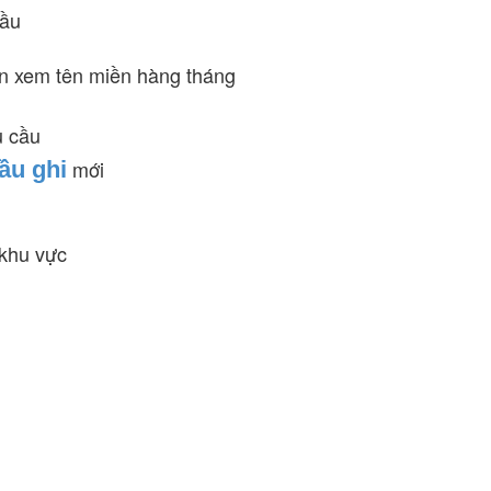
cầu
ền xem tên miền hàng tháng
u cầu
mới
ầu ghi
 khu vực