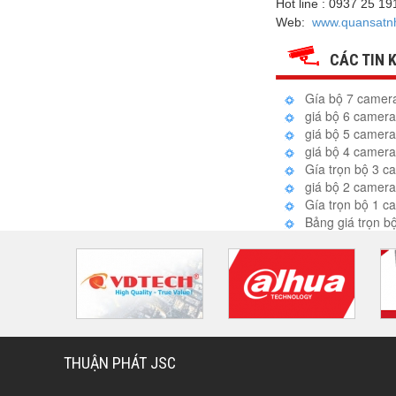
Hot line : 0937 25 1
Web:
www.quansatn
CÁC TIN 
Gía bộ 7 camera
giá bộ 6 camera 
giá bộ 5 camera
giá bộ 4 camera 
Gía trọn bộ 3 ca
giá bộ 2 camera 
Gía trọn bộ 1 ca
Bảng giá trọn 
THUẬN PHÁT JSC